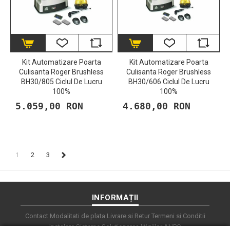
Kit Automatizare Poarta
Kit Automatizare Poarta
Culisanta Roger Brushless
Culisanta Roger Brushless
BH30/805 Ciclul De Lucru
BH30/606 Ciclul De Lucru
100%
100%
5.059,00 RON
4.680,00 RON
1
2
3
INFORMAȚII
Contact
Modalitati de plata
Livrare si Retur
Termeni si Conditii
Instalare Sisteme
Soluționarea litigiilor
ANPC