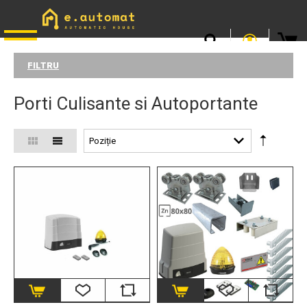
📞
0746.301.381
· L–V 9–17 · Livrare gratuită peste 500 lei
FILTRU
Porti Culisante si Autoportante