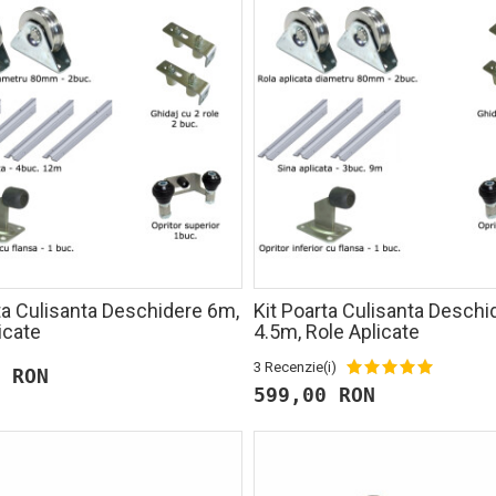
ta Culisanta Deschidere 6m,
Kit Poarta Culisanta Deschi
icate
4.5m, Role Aplicate
3 Recenzie(i)
 RON
599,00 RON