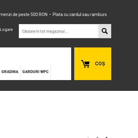
omenzi de peste 500 RON • Plata cu cardul sau ramburs
Logare
COȘ
E GRADINA
GARDURI WPC