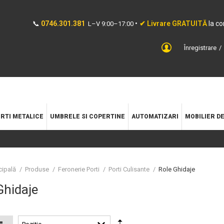
📞
0746.301.381
•
✔ Livrare GRATUITĂ
la c
L–V 9:00–17:00
Înregistrare
RTI METALICE
UMBRELE SI COPERTINE
AUTOMATIZARI
MOBILIER D
cipală
/
Produse
/
Feronerie Porti
/
Porti Culisante
/
Role Ghidaje
Ghidaje