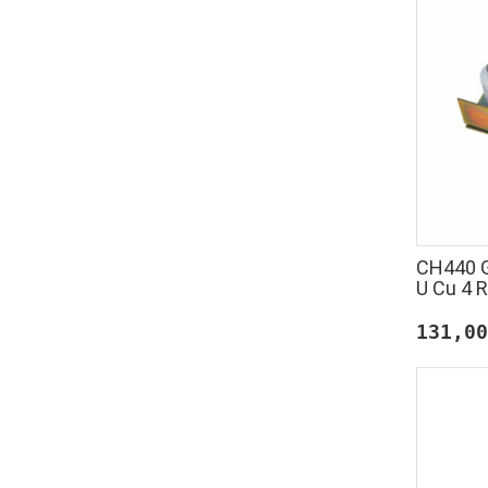
CH440 G
U Cu 4 
131,00