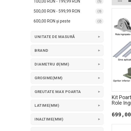
100,00 RON
-
199,99 RON
(5)
500,00 RON
-
599,99 RON
(3)
600,00 RON
și peste
(2)
UNITATE DE MASURĂ
BRAND
DIAMETRU Ø(MM)
GROSIME(MM)
GREUTATE MAX POARTA
Kit Poar
Role Ing
LATIME(MM)
699,00
INALTIME(MM)