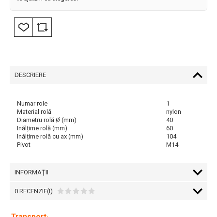
DESCRIERE
Numar role
1
Material rolă
nylon
Diametru rolă Ø (mm)
40
Inălțime rolă (mm)
60
Inălțime rolă cu ax (mm)
104
Pivot
M14
INFORMAŢII
0 RECENZIE(I)
Transport