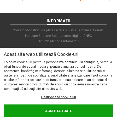
INFORMAȚII
Contact
Modalitati de plata
Livrare si Retur
Termeni si Conditii
Instalare Sisteme
Soluționarea litigiilor
ANPC
Schimba-ti consimtamantul
Acest site web utilizează Cookie-uri
Folosim cookie-uri pentru a personaliza conținutul și anunțurile, pentru a
oferi funcții de social media și pentru a analiza traficul nostru. De
asemenea, împărtășim informații despre utilizarea site-ului nostru cu
partenerii noștri de socializare, publicitate și analiză, care îl pot combina
cu alte informații pe care le-ați furnizat-o sau pe care le-au colectat din
utilizarea serviciilor lor. Sunteți de acord cu cookie-urile noastre dacă
continuați să utilizați site-ul nostru web.
Gestionează cookie-uri
© 2026 e.automat. Powered by
blugento
ACCEPTA TOATE