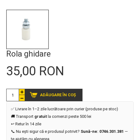
Rola ghidare
35,00 RON
ADĂUGARE ÎN COȘ
✅ Livrare în 1–2 zile lucrătoare prin curier (produse pe stoc)
🚚 Transport
gratuit
la comenzi peste 500 lei
↩️ Retur în 14 zile
📞 Nu ești sigur că e produsul potrivit?
Sună-ne: 0746.301.381
—
te ajutăm cu alegerea.