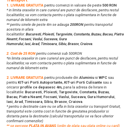
:
1. LIVRARE GRATUITA
pentru comenzi in valoare de peste
500 RON
* in limita oraselor in care curierul are punct de desfacere, pentru restul
localitatilor, va vom contacta pentru o plata suplimentara in functie de
numarul de kilometri extra
** pentru sinele de peste 4m se adauga
200RON
pentru transportul
acestora in afara
localitatilor:
Bucuresti
,
Ploiesti
,
Targoviste
,
Constanta
,
Buzau
,
Bacau
,
Piatra
Neamt
,
Focsani
,
Vaslui
,
Suceava
,
Gura
Humorului
,
Iasi
,
Arad
,
Timisoara
,
Sibiu
,
Brasov
,
Craiova
.
2. Cost de 25 RON
pentru comenzi sub 500RON
*in limita oraselor in care curierul are punct de desfacere, pentru restul
localitatilor, va vom contacta pentru o plata suplimentara in functie de
numarul de kilometri extra
2. LIVRARE GRATUITA
pentru produsele din
Aluminiu
si
WPC
sau
pentru
KIT-uri Porti Autoportante, KIT-uri Porti Culisante
sau a
oricaror
profile ce depasesc 4m,
pana la adresa de livrare in
localitatile:
Bucuresti
,
Ploiesti
,
Targoviste
,
Constanta
,
Buzau
,
Bacau
,
Piatra Neamt
,
Focsani
,
Vaslui
,
Suceava
,
Gura Humorului
,
Iasi
,
Arad
,
Timisoara
,
Sibiu
,
Brasov
,
Craiova
.
* pentru o destinatie care nu se afla in lista oraselor cu transport Gratuit,
transportul este contra cost in functie de greutatea produselor si
distanta pana la destinatie (calculul transportului se va face ulterior
confirmarii comenzilor)
**
s
e percepe
PLATA IN AVANS
(ordin de plata sau plata online cu card)