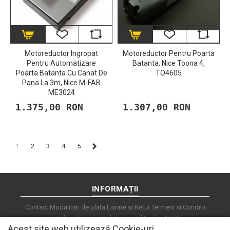
Motoreductor Ingropat
Motoreductor Pentru Poarta
Pentru Automatizare
Batanta, Nice Toona 4,
Poarta Batanta Cu Canat De
TO4605
Pana La 3m, Nice M-FAB
ME3024
1.375,00 RON
1.307,00 RON
1
2
3
4
5
INFORMAȚII
Contact
Modalitati de plata
Livrare si Retur
Termeni si Conditii
Instalare Sisteme
Soluționarea litigiilor
ANPC
Acest site web utilizează Cookie-uri
Schimba-ti consimtamantul