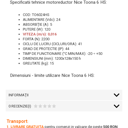
Specificatii tehnice motoreductor Nice Toona 6 HS:
COD: TO6024HS
ALIMENTARE (Vdc): 24
ABSORBŢIE (A): 5
PUTERE (W): 120
VITEZA (m/s): 0,016
FORTA (N): 2200
CICLU DE LUCRU (CICLURI/ORA): 41
GRAD DE PROTECTIE (IP): 44
TIMP DE FUNCTIONARE (°C MIN/MAX): -20 ÷ +50
DIMENSIUNI (mm): 1200x128x150 h
GREUTATE (kg): 15
Dimensiuni - limite utilizare Nice Toona 6 HS:
INFORMAŢII
0 RECENZIE(I)
Transport
:
1. LIVRARE GRATUITA
pentru comenzi in valoare de peste
500 RON