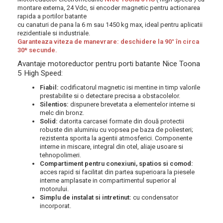
montare externa, 24 Vdc, si encoder magnetic p
entru actionarea
rapida a portilor batante
cu canaturi de pana la 6 m sau 1450 kg max,
ideal pentru aplicatii
rezidentiale si industriale.
Garanteaza viteza de manevrare: deschidere la 90° în circa
30* secunde
.
Avantaje motoreductor pentru porti batante Nice Toona
5 High Speed:
Fiabil:
codificatorul magnetic isi mentine in timp valorile
prestabilite si o detectare precisa a obstacolelor.
Silentios:
dispunere brevetata a elementelor interne si
melc din bronz.
Solid:
datorita carcasei formate din două protectii
robuste din aluminiu cu vopsea pe baza de poliesteri;
rezistenta sporita la agentii atmosferici. Componente
interne in miscare, integral din otel, aliaje usoare si
tehnopolimeri.
Compartiment pentru conexiuni, spatios si comod:
acces rapid si facilitat din partea superioara la piesele
interne amplasate in compartimentul superior al
motorului.
Simplu de instalat si intretinut:
cu condensator
incorporat.