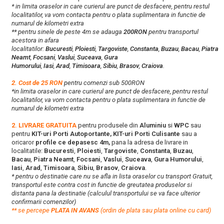
* in limita oraselor in care curierul are punct de desfacere, pentru restul
localitatilor, va vom contacta pentru o plata suplimentara in functie de
numarul de kilometri extra
** pentru sinele de peste 4m se adauga
200RON
pentru transportul
acestora in afara
localitatilor:
Bucuresti
,
Ploiesti
,
Targoviste
,
Constanta
,
Buzau
,
Bacau
,
Piatra
Neamt
,
Focsani
,
Vaslui
,
Suceava
,
Gura
Humorului
,
Iasi
,
Arad
,
Timisoara
,
Sibiu
,
Brasov
,
Craiova
.
2. Cost de 25 RON
pentru comenzi sub 500RON
*in limita oraselor in care curierul are punct de desfacere, pentru restul
localitatilor, va vom contacta pentru o plata suplimentara in functie de
numarul de kilometri extra
2. LIVRARE GRATUITA
pentru produsele din
Aluminiu
si
WPC
sau
pentru
KIT-uri Porti Autoportante, KIT-uri Porti Culisante
sau a
oricaror
profile ce depasesc 4m,
pana la adresa de livrare in
localitatile:
Bucuresti
,
Ploiesti
,
Targoviste
,
Constanta
,
Buzau
,
Bacau
,
Piatra Neamt
,
Focsani
,
Vaslui
,
Suceava
,
Gura Humorului
,
Iasi
,
Arad
,
Timisoara
,
Sibiu
,
Brasov
,
Craiova
.
* pentru o destinatie care nu se afla in lista oraselor cu transport Gratuit,
transportul este contra cost in functie de greutatea produselor si
distanta pana la destinatie (calculul transportului se va face ulterior
confirmarii comenzilor)
**
s
e percepe
PLATA IN AVANS
(ordin de plata sau plata online cu card)