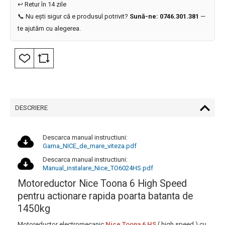
↩️ Retur în 14 zile
📞 Nu ești sigur că e produsul potrivit?
Sună-ne: 0746.301.381
—
te ajutăm cu alegerea.
DESCRIERE
Descarca manual instructiuni:
Gama_NICE_de_mare_viteza.pdf
Descarca manual instructiuni:
Manual_instalare_Nice_TO6024HS.pdf
Motoreductor Nice Toona 6 High Speed
pentru actionare rapida poarta batanta de
1450kg
Motoreductor electromecanic
Nice Toona 6 HS
( high speed ) cu