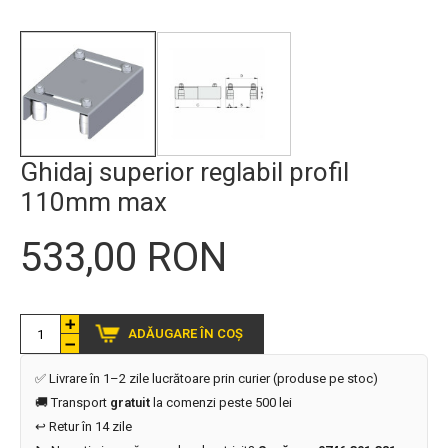
Ghidaj superior reglabil profil
110mm max
533,00 RON
ADĂUGARE ÎN COȘ
✅ Livrare în 1–2 zile lucrătoare prin curier (produse pe stoc)
🚚 Transport
gratuit
la comenzi peste 500 lei
↩️ Retur în 14 zile