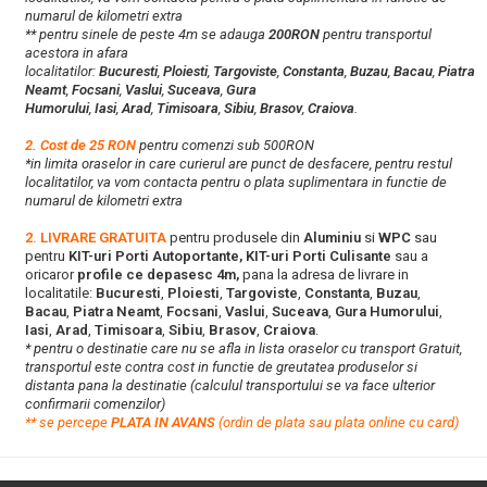
numarul de kilometri extra
** pentru sinele de peste 4m se adauga
200RON
pentru transportul
acestora in afara
localitatilor:
Bucuresti
,
Ploiesti
,
Targoviste
,
Constanta
,
Buzau
,
Bacau
,
Piatra
Neamt
,
Focsani
,
Vaslui
,
Suceava
,
Gura
Humorului
,
Iasi
,
Arad
,
Timisoara
,
Sibiu
,
Brasov
,
Craiova
.
2. Cost de 25 RON
pentru comenzi sub 500RON
*in limita oraselor in care curierul are punct de desfacere, pentru restul
localitatilor, va vom contacta pentru o plata suplimentara in functie de
numarul de kilometri extra
2. LIVRARE GRATUITA
pentru produsele din
Aluminiu
si
WPC
sau
pentru
KIT-uri Porti Autoportante, KIT-uri Porti Culisante
sau a
oricaror
profile ce depasesc 4m,
pana la adresa de livrare in
localitatile:
Bucuresti
,
Ploiesti
,
Targoviste
,
Constanta
,
Buzau
,
Bacau
,
Piatra Neamt
,
Focsani
,
Vaslui
,
Suceava
,
Gura Humorului
,
Iasi
,
Arad
,
Timisoara
,
Sibiu
,
Brasov
,
Craiova
.
* pentru o destinatie care nu se afla in lista oraselor cu transport Gratuit,
transportul este contra cost in functie de greutatea produselor si
distanta pana la destinatie (calculul transportului se va face ulterior
confirmarii comenzilor)
**
s
e percepe
PLATA IN AVANS
(ordin de plata sau plata online cu card)