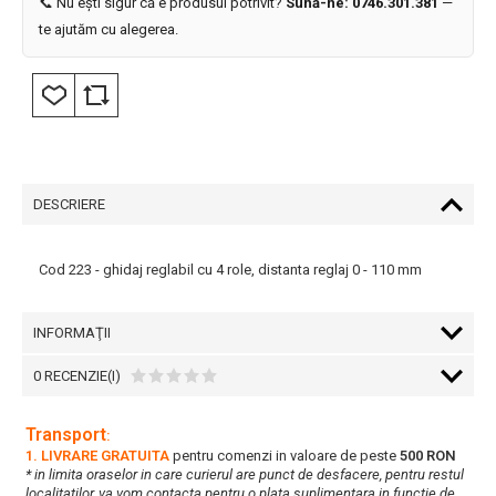
📞 Nu ești sigur că e produsul potrivit?
Sună-ne: 0746.301.381
—
te ajutăm cu alegerea.
DESCRIERE
Cod 223 - ghidaj reglabil cu 4 role, distanta reglaj 0 - 110 mm
INFORMAŢII
0 RECENZIE(I)
Transport
:
1. LIVRARE GRATUITA
pentru comenzi in valoare de peste
500 RON
* in limita oraselor in care curierul are punct de desfacere, pentru restul
localitatilor, va vom contacta pentru o plata suplimentara in functie de