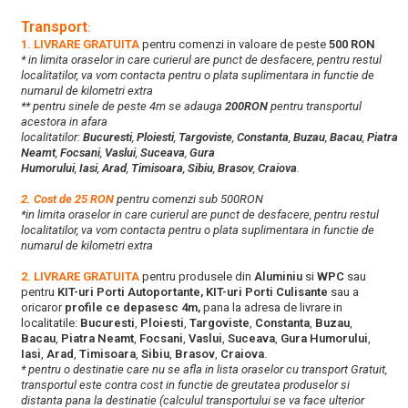
Transport
:
1. LIVRARE GRATUITA
pentru comenzi in valoare de peste
500 RON
* in limita oraselor in care curierul are punct de desfacere, pentru restul
localitatilor, va vom contacta pentru o plata suplimentara in functie de
numarul de kilometri extra
** pentru sinele de peste 4m se adauga
200RON
pentru transportul
acestora in afara
localitatilor:
Bucuresti
,
Ploiesti
,
Targoviste
,
Constanta
,
Buzau
,
Bacau
,
Piatra
Neamt
,
Focsani
,
Vaslui
,
Suceava
,
Gura
Humorului
,
Iasi
,
Arad
,
Timisoara
,
Sibiu
,
Brasov
,
Craiova
.
2. Cost de 25 RON
pentru comenzi sub 500RON
*in limita oraselor in care curierul are punct de desfacere, pentru restul
localitatilor, va vom contacta pentru o plata suplimentara in functie de
numarul de kilometri extra
2. LIVRARE GRATUITA
pentru produsele din
Aluminiu
si
WPC
sau
pentru
KIT-uri Porti Autoportante, KIT-uri Porti Culisante
sau a
oricaror
profile ce depasesc 4m,
pana la adresa de livrare in
localitatile:
Bucuresti
,
Ploiesti
,
Targoviste
,
Constanta
,
Buzau
,
Bacau
,
Piatra Neamt
,
Focsani
,
Vaslui
,
Suceava
,
Gura Humorului
,
Iasi
,
Arad
,
Timisoara
,
Sibiu
,
Brasov
,
Craiova
.
* pentru o destinatie care nu se afla in lista oraselor cu transport Gratuit,
transportul este contra cost in functie de greutatea produselor si
distanta pana la destinatie (calculul transportului se va face ulterior