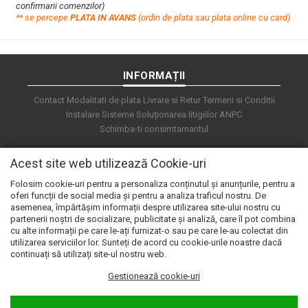
confirmarii comenzilor)
**
s
e percepe
PLATA IN AVANS
(ordin de plata sau plata online cu card)
INFORMAȚII
Contact
Modalitati de plata
Livrare si Retur
Termeni si Conditii
Instalare Sisteme
Soluționarea litigiilor
ANPC
Schimba-ti consimtamantul
Acest site web utilizează Cookie-uri
Folosim cookie-uri pentru a personaliza conținutul și anunțurile, pentru a
oferi funcții de social media și pentru a analiza traficul nostru. De
asemenea, împărtășim informații despre utilizarea site-ului nostru cu
partenerii noștri de socializare, publicitate și analiză, care îl pot combina
cu alte informații pe care le-ați furnizat-o sau pe care le-au colectat din
utilizarea serviciilor lor. Sunteți de acord cu cookie-urile noastre dacă
continuați să utilizați site-ul nostru web.
Gestionează cookie-uri
© 2026 e.automat. Powered by
blugento