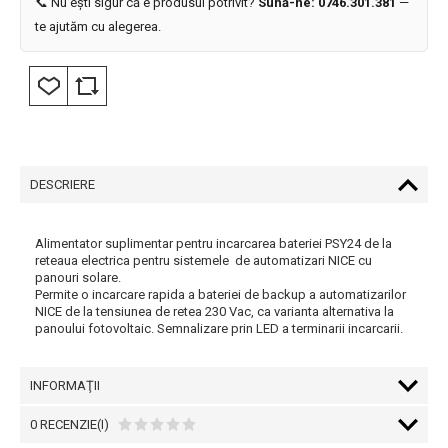
📞 Nu ești sigur că e produsul potrivit?
Sună-ne: 0746.301.381
—
te ajutăm cu alegerea.
DESCRIERE
Alimentator suplimentar pentru incarcarea bateriei PSY24 de la
reteaua electrica pentru sistemele de automatizari NICE cu
panouri solare.
Permite o incarcare rapida a bateriei de backup a automatizarilor
NICE de la tensiunea de retea 230 Vac, ca varianta alternativa la
panoului fotovoltaic. Semnalizare prin LED a terminarii incarcarii.
INFORMAŢII
0 RECENZIE(I)