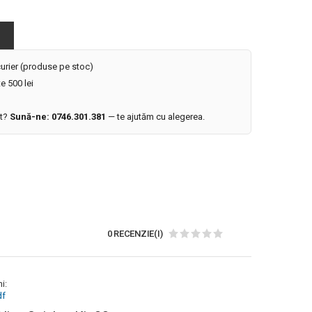
 curier (produse pe stoc)
e 500 lei
it?
Sună-ne: 0746.301.381
— te ajutăm cu alegerea.
0 RECENZIE(I)
i:
df