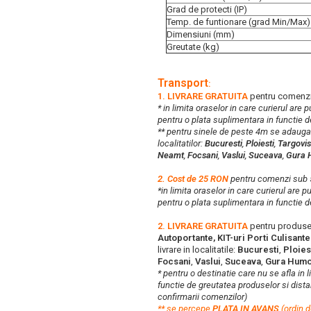
Grad de protecti (IP)
Temp. de funtionare (grad Min/Max)
Dimensiuni (mm)
Greutate (kg)
Transport
:
1. LIVRARE GRATUITA
pentru comenzi
* in limita oraselor in care curierul are
pentru o plata suplimentara in functie d
** pentru sinele de peste 4m se adaug
localitatilor:
Bucuresti
,
Ploiesti
,
Targovis
Neamt
,
Focsani
,
Vaslui
,
Suceava
,
Gura 
2. Cost de 25 RON
pentru comenzi su
*in limita oraselor in care curierul are 
pentru o plata suplimentara in functie d
2. LIVRARE GRATUITA
pentru produse
Autoportante, KIT-uri Porti Culisant
livrare in localitatile:
Bucuresti
,
Ploies
Focsani
,
Vaslui
,
Suceava
,
Gura Humo
* pentru o destinatie care nu se afla in 
functie de greutatea produselor si distan
confirmarii comenzilor)
**
s
e percepe
PLATA IN AVANS
(ordin d