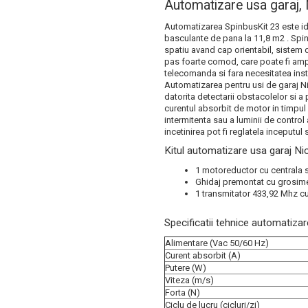
Automatizare usa garaj,
Automatizarea SpinbusKit 23 este id
basculante de pana la 11,8 m2 . Spinb
spatiu avand cap orientabil, sistem
pas foarte comod, care poate fi ampla
telecomanda si fara necesitatea inst
Automatizarea pentru usi de garaj N
datorita detectarii obstacolelor si 
curentul absorbit de motor in timpul 
intermitenta sau a luminii de contro
incetinirea pot fi reglatela inceputul 
Kitul automatizare usa garaj Ni
1 motoreductor cu centrala 
Ghidaj premontat cu grosim
1 transmitator 433,92 Mhz c
Specificatii tehnice automatiza
Alimentare (Vac 50/60 Hz)
Curent absorbit (A)
Putere (W)
Viteza (m/s)
Forta (N)
Ciclu de lucru (cicluri/zi)