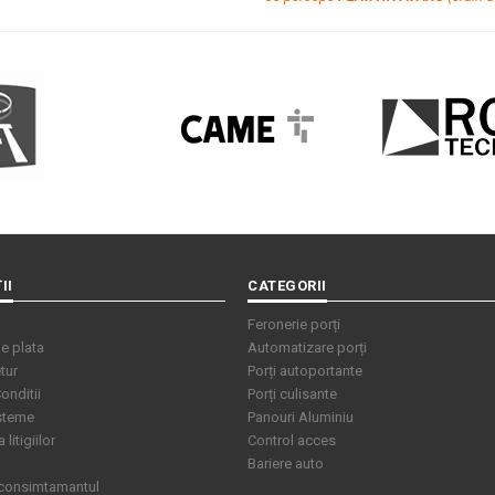
II
CATEGORII
Feronerie porți
e plata
Automatizare porți
tur
Porți autoportante
onditii
Porți culisante
isteme
Panouri Aluminiu
litigiilor
Control acces
Bariere auto
 consimtamantul