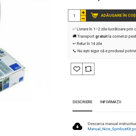
ADĂUGARE ÎN COȘ
✅ Livrare în 1–2 zile lucrătoare prin
🚚 Transport
gratuit
la comenzi pest
↩️ Retur în 14 zile
📞 Nu ești sigur că e produsul potriv
DESCRIERE
INFORMAŢII
Descarca manual instructiun
Manual_Nice_SpinbusKit.p