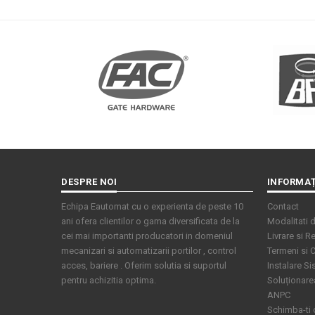
DESPRE NOI
INFORMAȚ
Echipa Eautomat cu o experienta de peste 10
Contact
ani ofera clientilor o gama diversificata de la
Modalitati d
cei mai importanti producatori in domeniul
Livrare si Re
mecanizari si automatizarii portilor , control
Termeni si C
acces, bariere . Oferim solutia si suportul
Instalare S
pentru achizitia optima.
Soluționarea 
ANPC
Schimba-ti