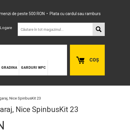
omenzi de peste 500 RON • Plata cu cardul sau ramburs
Logare
COȘ
E GRADINA
GARDURI WPC
araj, Nice SpinbusKit 23
raj, Nice SpinbusKit 23
N