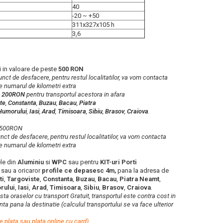
40
-20 ~ +50
311x327x105 h
3,6
 in valoare de peste
500 RON
 punct de desfacere, pentru restul localitatilor, va vom contacta
e numarul de kilometri extra
a
200RON
pentru transportul acestora in afara
te
,
Constanta
,
Buzau
,
Bacau
,
Piatra
Humorului
,
Iasi
,
Arad
,
Timisoara
,
Sibiu
,
Brasov
,
Craiova
.
b 500RON
punct de desfacere, pentru restul localitatilor, va vom contacta
e numarul de kilometri extra
le din
Aluminiu
si
WPC
sau pentru
KIT-uri Porti
e
sau a oricaror
profile ce depasesc 4m,
pana la adresa de
ti
,
Targoviste
,
Constanta
,
Buzau
,
Bacau
,
Piatra Neamt
,
rului
,
Iasi
,
Arad
,
Timisoara
,
Sibiu
,
Brasov
,
Craiova
.
lista oraselor cu transport Gratuit, transportul este contra cost in
ta pana la destinatie (calculul transportului se va face ulterior
e plata sau plata online cu card)