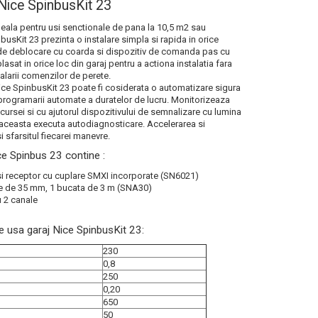
 Nice SpinbusKit 23
eala pentru usi senctionale de pana la 10,5 m2 sau
usKit 23 prezinta o instalare simpla si rapida in orice
 de deblocare cu coarda si dispozitiv de comanda pas cu
sat in orice loc din garaj pentru a actiona instalatia fara
alarii comenzilor de perete.
ice SpinbusKit 23 poate fi cosiderata o automatizare sigura
a programarii automate a duratelor de lucru. Monitorizeaza
cursei si cu ajutorul dispozitivului de semnalizare cu lumina
l aceasta executa autodiagnosticare. Accelerarea si
si sfarsitul fiecarei manevre.
ce Spinbus 23 contine :
si receptor cu cuplare SMXI incorporate (SN6021)
e de 35 mm, 1 bucata de 3 m (SNA30)
u 2 canale
re usa garaj Nice SpinbusKit 23:
230
0,8
250
0,20
650
50