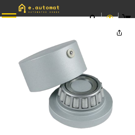
📞
0746.301.381
· L–V 9–17 · Livrare gratuită peste 500 lei