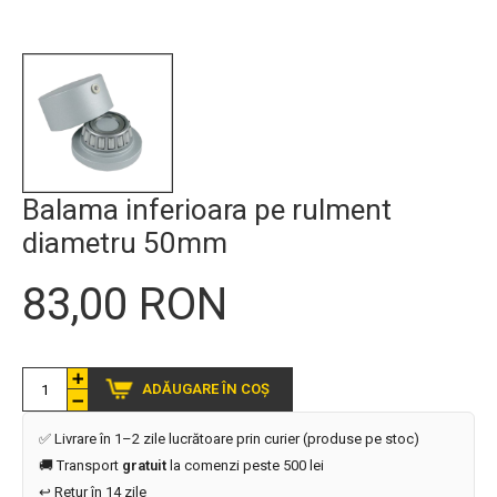
Balama inferioara pe rulment
diametru 50mm
83,00 RON
ADĂUGARE ÎN COȘ
✅ Livrare în 1–2 zile lucrătoare prin curier (produse pe stoc)
🚚 Transport
gratuit
la comenzi peste 500 lei
↩️ Retur în 14 zile