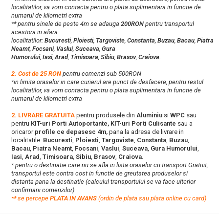
localitatilor, va vom contacta pentru o plata suplimentara in functie de
numarul de kilometri extra
** pentru sinele de peste 4m se adauga
200RON
pentru transportul
acestora in afara
localitatilor:
Bucuresti
,
Ploiesti
,
Targoviste
,
Constanta
,
Buzau
,
Bacau
,
Piatra
Neamt
,
Focsani
,
Vaslui
,
Suceava
,
Gura
Humorului
,
Iasi
,
Arad
,
Timisoara
,
Sibiu
,
Brasov
,
Craiova
.
2. Cost de 25 RON
pentru comenzi sub 500RON
*in limita oraselor in care curierul are punct de desfacere, pentru restul
localitatilor, va vom contacta pentru o plata suplimentara in functie de
numarul de kilometri extra
2. LIVRARE GRATUITA
pentru produsele din
Aluminiu
si
WPC
sau
pentru
KIT-uri Porti Autoportante, KIT-uri Porti Culisante
sau a
oricaror
profile ce depasesc 4m,
pana la adresa de livrare in
localitatile:
Bucuresti
,
Ploiesti
,
Targoviste
,
Constanta
,
Buzau
,
Bacau
,
Piatra Neamt
,
Focsani
,
Vaslui
,
Suceava
,
Gura Humorului
,
Iasi
,
Arad
,
Timisoara
,
Sibiu
,
Brasov
,
Craiova
.
* pentru o destinatie care nu se afla in lista oraselor cu transport Gratuit,
transportul este contra cost in functie de greutatea produselor si
distanta pana la destinatie (calculul transportului se va face ulterior
confirmarii comenzilor)
**
s
e percepe
PLATA IN AVANS
(ordin de plata sau plata online cu card)