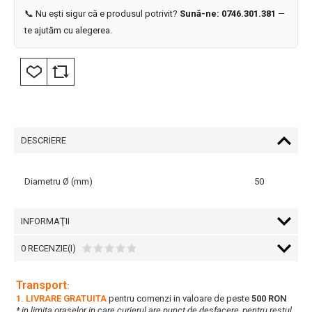
📞 Nu ești sigur că e produsul potrivit?
Sună-ne: 0746.301.381
—
te ajutăm cu alegerea.
DESCRIERE
Diametru Ø (mm)
50
INFORMAŢII
0 RECENZIE(I)
Transport
:
1. LIVRARE GRATUITA
pentru comenzi in valoare de peste
500 RON
* in limita oraselor in care curierul are punct de desfacere, pentru restul