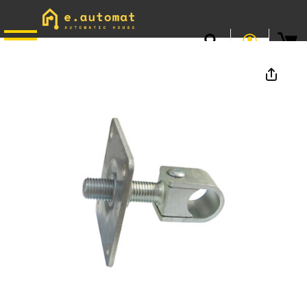
📞
0746.301.381
· L–V 9–17 · Livrare gratuită peste 500 lei