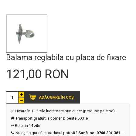
Balama reglabila cu placa de fixare
121,00 RON
ADĂUGARE ÎN COȘ
✅ Livrare în 1–2 zile lucrătoare prin curier (produse pe stoc)
🚚 Transport
gratuit
la comenzi peste 500 lei
↩️ Retur în 14 zile
📞 Nu ești sigur că e produsul potrivit?
Sună-ne: 0746.301.381
—