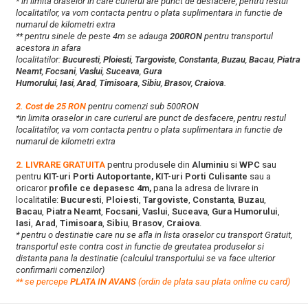
* in limita oraselor in care curierul are punct de desfacere, pentru restul
localitatilor, va vom contacta pentru o plata suplimentara in functie de
numarul de kilometri extra
** pentru sinele de peste 4m se adauga
200RON
pentru transportul
acestora in afara
localitatilor:
Bucuresti
,
Ploiesti
,
Targoviste
,
Constanta
,
Buzau
,
Bacau
,
Piatra
Neamt
,
Focsani
,
Vaslui
,
Suceava
,
Gura
Humorului
,
Iasi
,
Arad
,
Timisoara
,
Sibiu
,
Brasov
,
Craiova
.
2. Cost de 25 RON
pentru comenzi sub 500RON
*in limita oraselor in care curierul are punct de desfacere, pentru restul
localitatilor, va vom contacta pentru o plata suplimentara in functie de
numarul de kilometri extra
2. LIVRARE GRATUITA
pentru produsele din
Aluminiu
si
WPC
sau
pentru
KIT-uri Porti Autoportante, KIT-uri Porti Culisante
sau a
oricaror
profile ce depasesc 4m,
pana la adresa de livrare in
localitatile:
Bucuresti
,
Ploiesti
,
Targoviste
,
Constanta
,
Buzau
,
Bacau
,
Piatra Neamt
,
Focsani
,
Vaslui
,
Suceava
,
Gura Humorului
,
Iasi
,
Arad
,
Timisoara
,
Sibiu
,
Brasov
,
Craiova
.
* pentru o destinatie care nu se afla in lista oraselor cu transport Gratuit,
transportul este contra cost in functie de greutatea produselor si
distanta pana la destinatie (calculul transportului se va face ulterior
confirmarii comenzilor)
**
s
e percepe
PLATA IN AVANS
(ordin de plata sau plata online cu card)