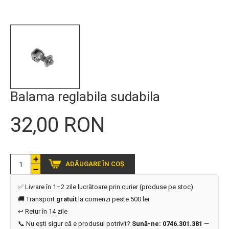
Balama reglabila sudabila
32,00 RON
ADĂUGARE ÎN COȘ
✅ Livrare în 1–2 zile lucrătoare prin curier (produse pe stoc)
🚚 Transport
gratuit
la comenzi peste 500 lei
↩️ Retur în 14 zile
📞 Nu ești sigur că e produsul potrivit?
Sună-ne: 0746.301.381
—