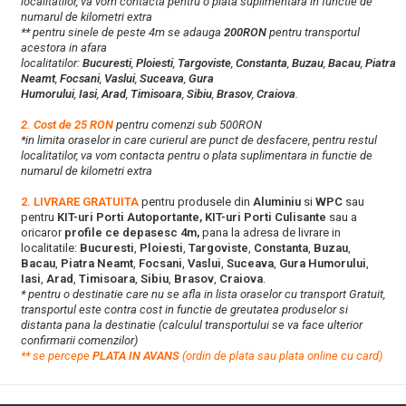
localitatilor, va vom contacta pentru o plata suplimentara in functie de
numarul de kilometri extra
** pentru sinele de peste 4m se adauga
200RON
pentru transportul
acestora in afara
localitatilor:
Bucuresti
,
Ploiesti
,
Targoviste
,
Constanta
,
Buzau
,
Bacau
,
Piatra
Neamt
,
Focsani
,
Vaslui
,
Suceava
,
Gura
Humorului
,
Iasi
,
Arad
,
Timisoara
,
Sibiu
,
Brasov
,
Craiova
.
2. Cost de 25 RON
pentru comenzi sub 500RON
*in limita oraselor in care curierul are punct de desfacere, pentru restul
localitatilor, va vom contacta pentru o plata suplimentara in functie de
numarul de kilometri extra
2. LIVRARE GRATUITA
pentru produsele din
Aluminiu
si
WPC
sau
pentru
KIT-uri Porti Autoportante, KIT-uri Porti Culisante
sau a
oricaror
profile ce depasesc 4m,
pana la adresa de livrare in
localitatile:
Bucuresti
,
Ploiesti
,
Targoviste
,
Constanta
,
Buzau
,
Bacau
,
Piatra Neamt
,
Focsani
,
Vaslui
,
Suceava
,
Gura Humorului
,
Iasi
,
Arad
,
Timisoara
,
Sibiu
,
Brasov
,
Craiova
.
* pentru o destinatie care nu se afla in lista oraselor cu transport Gratuit,
transportul este contra cost in functie de greutatea produselor si
distanta pana la destinatie (calculul transportului se va face ulterior
confirmarii comenzilor)
**
s
e percepe
PLATA IN AVANS
(ordin de plata sau plata online cu card)