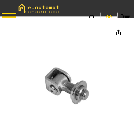
📞
0746.301.381
· L–V 9–17 · Livrare gratuită peste 500 lei