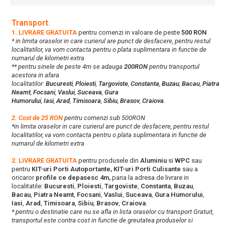
Transport
:
1. LIVRARE GRATUITA
pentru comenzi in valoare de peste
500 RON
* in limita oraselor in care curierul are punct de desfacere, pentru restul
localitatilor, va vom contacta pentru o plata suplimentara in functie de
numarul de kilometri extra
** pentru sinele de peste 4m se adauga
200RON
pentru transportul
acestora in afara
localitatilor:
Bucuresti
,
Ploiesti
,
Targoviste
,
Constanta
,
Buzau
,
Bacau
,
Piatra
Neamt
,
Focsani
,
Vaslui
,
Suceava
,
Gura
Humorului
,
Iasi
,
Arad
,
Timisoara
,
Sibiu
,
Brasov
,
Craiova
.
2. Cost de 25 RON
pentru comenzi sub 500RON
*in limita oraselor in care curierul are punct de desfacere, pentru restul
localitatilor, va vom contacta pentru o plata suplimentara in functie de
numarul de kilometri extra
2. LIVRARE GRATUITA
pentru produsele din
Aluminiu
si
WPC
sau
pentru
KIT-uri Porti Autoportante, KIT-uri Porti Culisante
sau a
oricaror
profile ce depasesc 4m,
pana la adresa de livrare in
localitatile:
Bucuresti
,
Ploiesti
,
Targoviste
,
Constanta
,
Buzau
,
Bacau
,
Piatra Neamt
,
Focsani
,
Vaslui
,
Suceava
,
Gura Humorului
,
Iasi
,
Arad
,
Timisoara
,
Sibiu
,
Brasov
,
Craiova
.
* pentru o destinatie care nu se afla in lista oraselor cu transport Gratuit,
transportul este contra cost in functie de greutatea produselor si