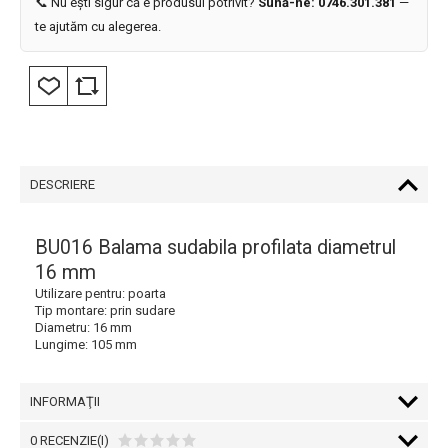
📞 Nu ești sigur că e produsul potrivit?
Sună-ne: 0746.301.381
—
te ajutăm cu alegerea.
DESCRIERE
BU016 Balama sudabila profilata diametrul
16 mm
Utilizare pentru: poarta
Tip montare: prin sudare
Diametru: 16 mm
Lungime: 105 mm
INFORMAŢII
0 RECENZIE(I)