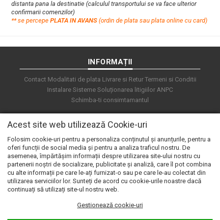
distanta pana la destinatie (calculul transportului se va face ulterior
confirmarii comenzilor)
**
s
e percepe
PLATA IN AVANS
(ordin de plata sau plata online cu card)
INFORMAȚII
Contact
Modalitati de plata
Livrare si Retur
Termeni si Conditii
Instalare Sisteme
Soluționarea litigiilor
ANPC
Schimba-ti consimtamantul
Acest site web utilizează Cookie-uri
Folosim cookie-uri pentru a personaliza conținutul și anunțurile, pentru a
oferi funcții de social media și pentru a analiza traficul nostru. De
asemenea, împărtășim informații despre utilizarea site-ului nostru cu
partenerii noștri de socializare, publicitate și analiză, care îl pot combina
cu alte informații pe care le-ați furnizat-o sau pe care le-au colectat din
utilizarea serviciilor lor. Sunteți de acord cu cookie-urile noastre dacă
continuați să utilizați site-ul nostru web.
Gestionează cookie-uri
© 2026 e.automat. Powered by
blugento