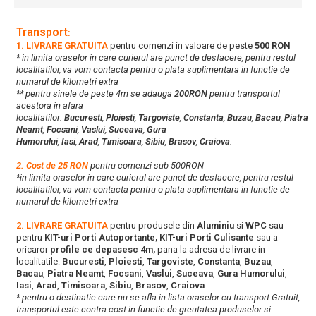
Transport
:
1. LIVRARE GRATUITA
pentru comenzi in valoare de peste
500 RON
* in limita oraselor in care curierul are punct de desfacere, pentru restul
localitatilor, va vom contacta pentru o plata suplimentara in functie de
numarul de kilometri extra
** pentru sinele de peste 4m se adauga
200RON
pentru transportul
acestora in afara
localitatilor:
Bucuresti
,
Ploiesti
,
Targoviste
,
Constanta
,
Buzau
,
Bacau
,
Piatra
Neamt
,
Focsani
,
Vaslui
,
Suceava
,
Gura
Humorului
,
Iasi
,
Arad
,
Timisoara
,
Sibiu
,
Brasov
,
Craiova
.
2. Cost de 25 RON
pentru comenzi sub 500RON
*in limita oraselor in care curierul are punct de desfacere, pentru restul
localitatilor, va vom contacta pentru o plata suplimentara in functie de
numarul de kilometri extra
2. LIVRARE GRATUITA
pentru produsele din
Aluminiu
si
WPC
sau
pentru
KIT-uri Porti Autoportante, KIT-uri Porti Culisante
sau a
oricaror
profile ce depasesc 4m,
pana la adresa de livrare in
localitatile:
Bucuresti
,
Ploiesti
,
Targoviste
,
Constanta
,
Buzau
,
Bacau
,
Piatra Neamt
,
Focsani
,
Vaslui
,
Suceava
,
Gura Humorului
,
Iasi
,
Arad
,
Timisoara
,
Sibiu
,
Brasov
,
Craiova
.
* pentru o destinatie care nu se afla in lista oraselor cu transport Gratuit,
transportul este contra cost in functie de greutatea produselor si