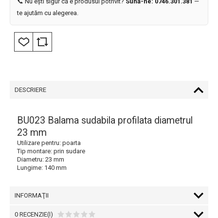
📞 Nu ești sigur că e produsul potrivit?
Sună-ne: 0746.301.381
—
te ajutăm cu alegerea.
DESCRIERE
BU023 Balama sudabila profilata diametrul
23 mm
Utilizare pentru: poarta
Tip montare: prin sudare
Diametru: 23 mm
Lungime: 140 mm
INFORMAŢII
0 RECENZIE(I)