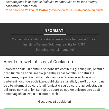
distanta pana la destinatie (calculul transportului se va face ulterior
confirmarii comenzilor)
**
s
e percepe
PLATA IN AVANS
(ordin de plata sau plata online cu card)
INFORMAȚII
Contact
Modalitati de plata
Livrare si Retur
Termeni si Conditii
Instalare Sisteme
Soluționarea litigiilor
ANPC
Schimba-ti consimtamantul
Acest site web utilizează Cookie-uri
Folosim cookie-uri pentru a personaliza conținutul și anunțurile, pentru a
oferi funcții de social media și pentru a analiza traficul nostru. De
asemenea, împărtășim informații despre utilizarea site-ului nostru cu
partenerii noștri de socializare, publicitate și analiză, care îl pot combina
cu alte informații pe care le-ați furnizat-o sau pe care le-au colectat din
utilizarea serviciilor lor. Sunteți de acord cu cookie-urile noastre dacă
continuați să utilizați site-ul nostru web.
Gestionează cookie-uri
© 2026 e.automat. Powered by
blugento