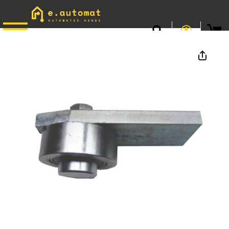
📞
0746.301.381
· L–V 9–17 · Livrare gratuită peste 500 lei