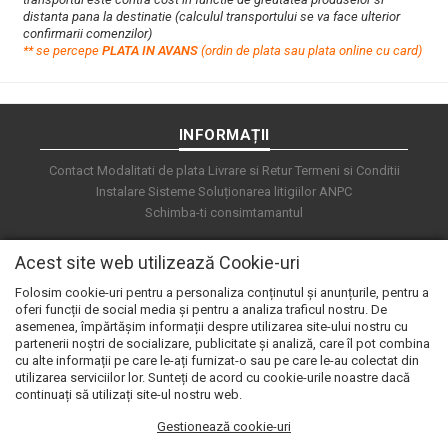
distanta pana la destinatie (calculul transportului se va face ulterior
confirmarii comenzilor)
**
s
e percepe
PLATA IN AVANS
(ordin de plata sau plata online cu card)
INFORMAȚII
Contact
Modalitati de plata
Livrare si Retur
Termeni si Conditii
Instalare Sisteme
Soluționarea litigiilor
ANPC
Schimba-ti consimtamantul
Acest site web utilizează Cookie-uri
Folosim cookie-uri pentru a personaliza conținutul și anunțurile, pentru a
oferi funcții de social media și pentru a analiza traficul nostru. De
asemenea, împărtășim informații despre utilizarea site-ului nostru cu
partenerii noștri de socializare, publicitate și analiză, care îl pot combina
cu alte informații pe care le-ați furnizat-o sau pe care le-au colectat din
utilizarea serviciilor lor. Sunteți de acord cu cookie-urile noastre dacă
continuați să utilizați site-ul nostru web.
Gestionează cookie-uri
© 2026 e.automat. Powered by
blugento