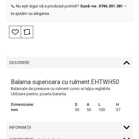
📞 Nu ești sigur că e produsul potrivit?
Sună-ne: 0746.301.381
—
te ajutăm cu alegerea.
DESCRIERE
Balama superioara cu rulment EHTWH50
Balamale de presiune cu rulment conic si talpa reglabila
Utilizare pentru: poarta batanta
Dimensiune:
D
A
L
H
mm
50
50
100
37
INFORMAŢII