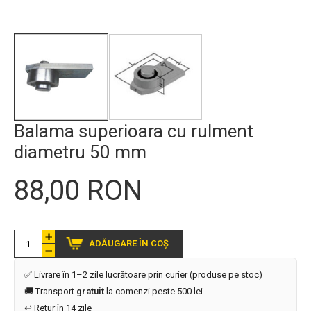
Balama superioara cu rulment
diametru 50 mm
88,00 RON
ADĂUGARE ÎN COȘ
✅ Livrare în 1–2 zile lucrătoare prin curier (produse pe stoc)
🚚 Transport
gratuit
la comenzi peste 500 lei
↩️ Retur în 14 zile