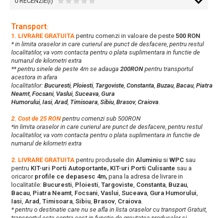
0 RECENZIE(I)
Transport
:
1. LIVRARE GRATUITA
pentru comenzi in valoare de peste
500 RON
* in limita oraselor in care curierul are punct de desfacere, pentru restul
localitatilor, va vom contacta pentru o plata suplimentara in functie de
numarul de kilometri extra
** pentru sinele de peste 4m se adauga
200RON
pentru transportul
acestora in afara
localitatilor:
Bucuresti
,
Ploiesti
,
Targoviste
,
Constanta
,
Buzau
,
Bacau
,
Piatra
Neamt
,
Focsani
,
Vaslui
,
Suceava
,
Gura
Humorului
,
Iasi
,
Arad
,
Timisoara
,
Sibiu
,
Brasov
,
Craiova
.
2. Cost de 25 RON
pentru comenzi sub 500RON
*in limita oraselor in care curierul are punct de desfacere, pentru restul
localitatilor, va vom contacta pentru o plata suplimentara in functie de
numarul de kilometri extra
2. LIVRARE GRATUITA
pentru produsele din
Aluminiu
si
WPC
sau
pentru
KIT-uri Porti Autoportante, KIT-uri Porti Culisante
sau a
oricaror
profile ce depasesc 4m,
pana la adresa de livrare in
localitatile:
Bucuresti
,
Ploiesti
,
Targoviste
,
Constanta
,
Buzau
,
Bacau
,
Piatra Neamt
,
Focsani
,
Vaslui
,
Suceava
,
Gura Humorului
,
Iasi
,
Arad
,
Timisoara
,
Sibiu
,
Brasov
,
Craiova
.
* pentru o destinatie care nu se afla in lista oraselor cu transport Gratuit,
transportul este contra cost in functie de greutatea produselor si