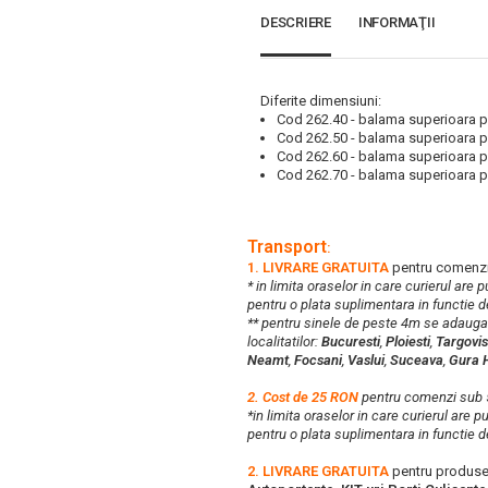
DESCRIERE
INFORMAŢII
Diferite dimensiuni:
Cod 262.40 - balama superioara 
Cod 262.50 - balama superioara 
Cod 262.60 - balama superioara 
Cod 262.70 - balama superioara 
Transport
:
1. LIVRARE GRATUITA
pentru comenzi
* in limita oraselor in care curierul are
pentru o plata suplimentara in functie d
** pentru sinele de peste 4m se adaug
localitatilor:
Bucuresti
,
Ploiesti
,
Targovis
Neamt
,
Focsani
,
Vaslui
,
Suceava
,
Gura 
2. Cost de 25 RON
pentru comenzi su
*in limita oraselor in care curierul are 
pentru o plata suplimentara in functie d
2. LIVRARE GRATUITA
pentru produse