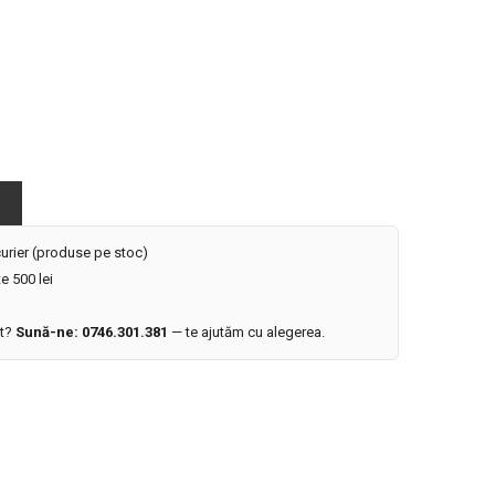
 curier (produse pe stoc)
e 500 lei
it?
Sună-ne: 0746.301.381
— te ajutăm cu alegerea.