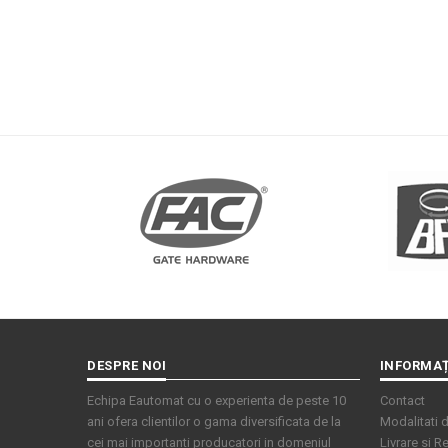
DESPRE NOI
INFORMAȚ
Echipa Eautomat cu o experienta de peste 10
Contact
ani ofera clientilor o gama diversificata de la
Modalitati d
cei mai importanti producatori in domeniul
Livrare si Re