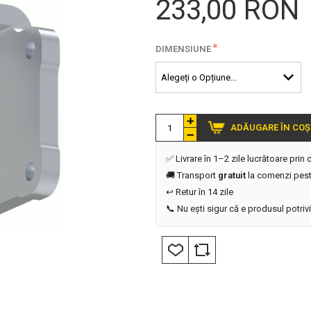
233,00 RON
*
DIMENSIUNE
ADĂUGARE ÎN COȘ
✅ Livrare în 1–2 zile lucrătoare prin
🚚 Transport
gratuit
la comenzi pest
↩️ Retur în 14 zile
📞 Nu ești sigur că e produsul potriv