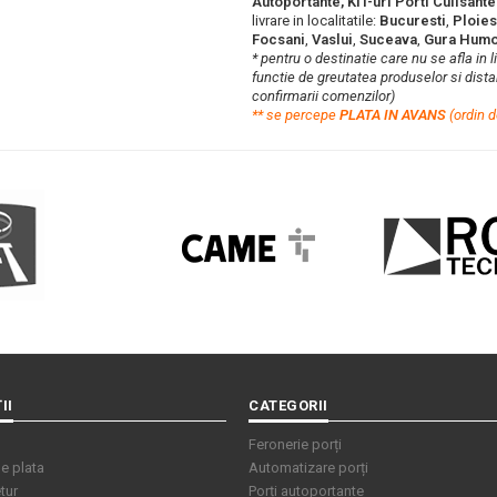
Autoportante, KIT-uri Porti Culisant
livrare in localitatile:
Bucuresti
,
Ploies
Focsani
,
Vaslui
,
Suceava
,
Gura Humo
* pentru o destinatie care nu se afla in 
functie de greutatea produselor si distan
confirmarii comenzilor)
**
s
e percepe
PLATA IN AVANS
(ordin d
II
CATEGORII
Feronerie porți
e plata
Automatizare porți
tur
Porți autoportante