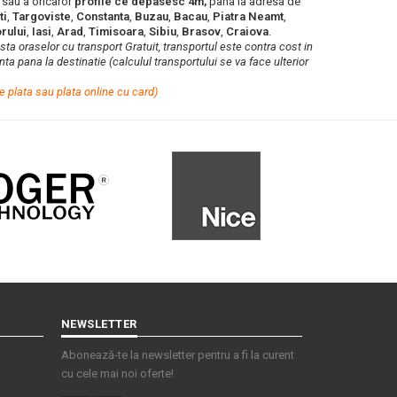
e
sau a oricaror
profile ce depasesc 4m,
pana la adresa de
ti
,
Targoviste
,
Constanta
,
Buzau
,
Bacau
,
Piatra Neamt
,
rului
,
Iasi
,
Arad
,
Timisoara
,
Sibiu
,
Brasov
,
Craiova
.
lista oraselor cu transport Gratuit, transportul este contra cost in
ta pana la destinatie (calculul transportului se va face ulterior
e plata sau plata online cu card)
NEWSLETTER
Abonează-te la newsletter pentru a fi la curent
cu cele mai noi oferte!