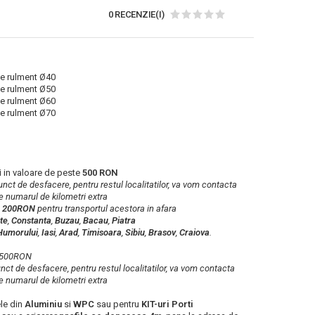
0 RECENZIE(I)
pe rulment Ø40
pe rulment Ø50
pe rulment Ø60
pe rulment Ø70
 in valoare de peste
500 RON
 punct de desfacere, pentru restul localitatilor, va vom contacta
e numarul de kilometri extra
a
200RON
pentru transportul acestora in afara
te
,
Constanta
,
Buzau
,
Bacau
,
Piatra
Humorului
,
Iasi
,
Arad
,
Timisoara
,
Sibiu
,
Brasov
,
Craiova
.
b 500RON
punct de desfacere, pentru restul localitatilor, va vom contacta
e numarul de kilometri extra
le din
Aluminiu
si
WPC
sau pentru
KIT-uri Porti