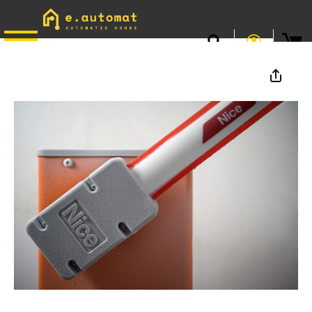
📞
0746.301.381
· L–V 9–17 · Livrare gratuită peste 500 lei