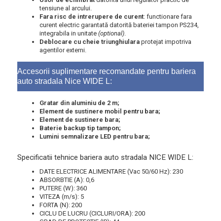
tensiune al arcului.
Fara risc de intrerupere de curent
: functionare fara
curent electric garantată datorită bateriei tampon PS234,
integrabila in unitate
(optional)
.
Deblocare cu cheie triunghiulara
protejat impotriva
agentilor externi.
Accesorii suplimentare recomandate pentru bariera
auto stradala Nice WIDE L:
Gratar din aluminiu de 2 m;
Element de sustinere mobil pentru bara;
Element de sustinere bara;
Baterie backup tip tampon;
Lumini semnalizare LED pentru bara;
Specificatii tehnice bariera auto stradala NICE WIDE L:
DATE ELECTRICE ALIMENTARE (Vac 50/60 Hz): 230
ABSORBTIE (A): 0,6
PUTERE (W): 360
VITEZA (m/s): 5
FORTA (N): 200
CICLU DE LUCRU (CICLURI/ORA): 200