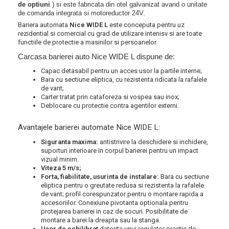
de optiuni
) si este fabricata din otel galvanizat avand o unitate
de comanda integrata si motoreductor 24V.
Bariera automata
Nice WIDE L
este conceputa pentru uz
rezidential si comercial cu grad de utilizare intenisv si are toate
functiile de protectie a masinilor si persoanelor.
Carcasa barierei auto Nice WIDE L dispune de:
Capac detasabil pentru un acces usor la partile interne;
Bara cu sectiune eliptica, cu rezistenta ridicata la rafalele
de vant;
Carter tratat prin cataforeza si vospea sau inox;
Deblocare cu protectie contra agentilor externi.
Avantajele barierei automate Nice WIDE L:
Siguranta maxima:
antistrivire la deschidere si inchidere,
suporturi interioare in corpul barierei pentru un impact
vizual minim.
Viteza 5 m/s;
Forta, fiabilitate, usurinta de instalare:
Bara cu sectiune
eliptica pentru o greutate redusa si rezistenta la rafalele
de vant; profil corespunzator pentru o montare rapida a
accesoriilor. Conexiune pivotanta optionala pentru
protejarea barierei in caz de socuri. Posibilitate de
montare a barei la dreapta sau la stanga.
Usor de echilibrat
datorita unui regulator practic de