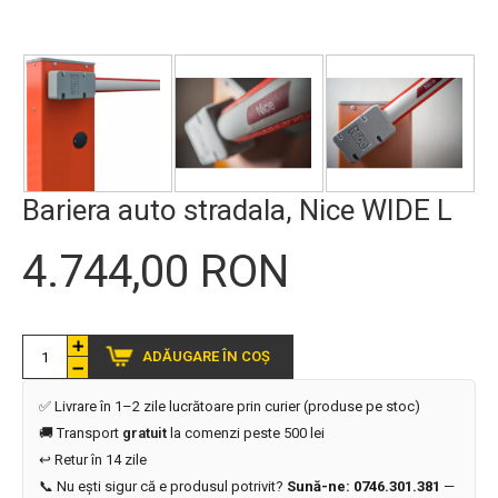
Bariera auto stradala, Nice WIDE L
4.744,00 RON
ADĂUGARE ÎN COȘ
✅ Livrare în 1–2 zile lucrătoare prin curier (produse pe stoc)
🚚 Transport
gratuit
la comenzi peste 500 lei
↩️ Retur în 14 zile
📞 Nu ești sigur că e produsul potrivit?
Sună-ne: 0746.301.381
—