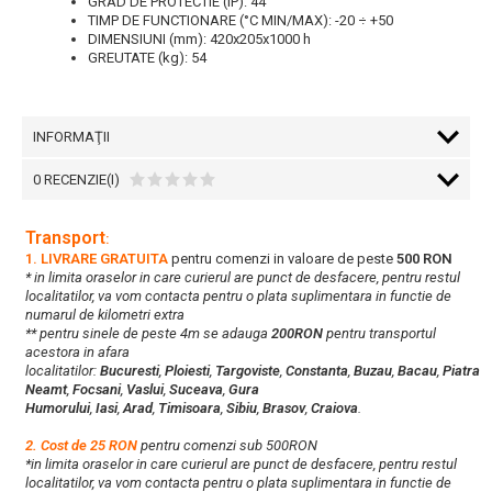
GRAD DE PROTECTIE (IP): 44
TIMP DE FUNCTIONARE (°C MIN/MAX): -20 ÷ +50
DIMENSIUNI (mm): 420x205x1000 h
GREUTATE (kg): 54
INFORMAŢII
0 RECENZIE(I)
Transport
:
1. LIVRARE GRATUITA
pentru comenzi in valoare de peste
500 RON
* in limita oraselor in care curierul are punct de desfacere, pentru restul
localitatilor, va vom contacta pentru o plata suplimentara in functie de
numarul de kilometri extra
** pentru sinele de peste 4m se adauga
200RON
pentru transportul
acestora in afara
localitatilor:
Bucuresti
,
Ploiesti
,
Targoviste
,
Constanta
,
Buzau
,
Bacau
,
Piatra
Neamt
,
Focsani
,
Vaslui
,
Suceava
,
Gura
Humorului
,
Iasi
,
Arad
,
Timisoara
,
Sibiu
,
Brasov
,
Craiova
.
2. Cost de 25 RON
pentru comenzi sub 500RON
*in limita oraselor in care curierul are punct de desfacere, pentru restul
localitatilor, va vom contacta pentru o plata suplimentara in functie de