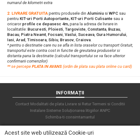
numarul de kilometri extra
2. LIVRARE GRATUITA
pentru produsele din
Aluminiu
si
WPC
sau
pentru
KIT-uri Porti Autoportante, KIT-uri Porti Culisante
sau a
oricaror
profile ce depasesc 4m,
pana la adresa de livrare in
localitatile:
Bucuresti
,
Ploiesti
,
Targoviste
,
Constanta
,
Buzau
,
Bacau
,
Piatra Neamt
,
Focsani
,
Vaslui
,
Suceava
,
Gura Humorului
,
Iasi
,
Arad
,
Timisoara
,
Sibiu
,
Brasov
,
Craiova
.
* pentru o destinatie care nu se afla in lista oraselor cu transport Gratuit,
transportul este contra cost in functie de greutatea produselor si
distanta pana la destinatie (calculul transportului se va face ulterior
confirmarii comenzilor)
**
s
e percepe
PLATA IN AVANS
(ordin de plata sau plata online cu card)
INFORMAȚII
Contact
Modalitati de plata
Livrare si Retur
Termeni si Conditii
Instalare Sisteme
Soluționarea litigiilor
ANPC
Schimba-ti consimtamantul
Acest site web utilizează Cookie-uri