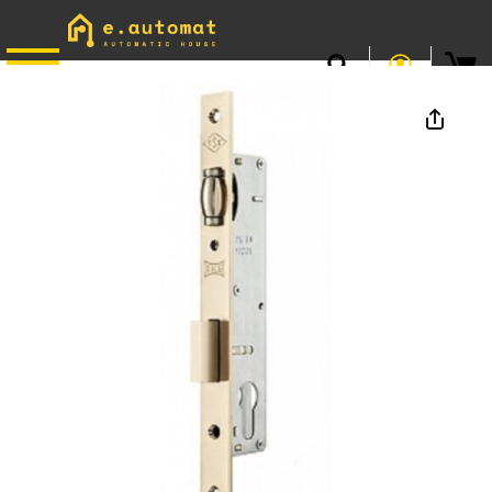
📞
0746.301.381
· L–V 9–17 · Livrare gratuită peste 500 lei