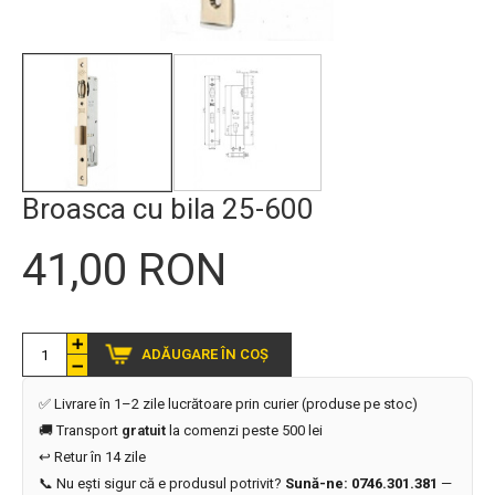
Broasca cu bila 25-600
41,00 RON
ADĂUGARE ÎN COȘ
✅ Livrare în 1–2 zile lucrătoare prin curier (produse pe stoc)
🚚 Transport
gratuit
la comenzi peste 500 lei
↩️ Retur în 14 zile
📞 Nu ești sigur că e produsul potrivit?
Sună-ne: 0746.301.381
—