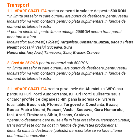
Transport
:
1. LIVRARE GRATUITA
pentru comenzi in valoare de peste
500 RON
* in limita oraselor in care curierul are punct de desfacere, pentru restul
localitatilor, va vom contacta pentru o plata suplimentara in functie de
numarul de kilometri extra
** pentru sinele de peste 4m se adauga
200RON
pentru transportul
acestora in afara
localitatilor:
Bucuresti
,
Ploiesti
,
Targoviste
,
Constanta
,
Buzau
,
Bacau
,
Piatra
Neamt
,
Focsani
,
Vaslui
,
Suceava
,
Gura
Humorului
,
Iasi
,
Arad
,
Timisoara
,
Sibiu
,
Brasov
,
Craiova
.
2. Cost de 25 RON
pentru comenzi sub 500RON
*in limita oraselor in care curierul are punct de desfacere, pentru restul
localitatilor, va vom contacta pentru o plata suplimentara in functie de
numarul de kilometri extra
2. LIVRARE GRATUITA
pentru produsele din
Aluminiu
si
WPC
sau
pentru
KIT-uri Porti Autoportante, KIT-uri Porti Culisante
sau a
oricaror
profile ce depasesc 4m,
pana la adresa de livrare in
localitatile:
Bucuresti
,
Ploiesti
,
Targoviste
,
Constanta
,
Buzau
,
Bacau
,
Piatra Neamt
,
Focsani
,
Vaslui
,
Suceava
,
Gura Humorului
,
Iasi
,
Arad
,
Timisoara
,
Sibiu
,
Brasov
,
Craiova
.
* pentru o destinatie care nu se afla in lista oraselor cu transport Gratuit,
transportul este contra cost in functie de greutatea produselor si
distanta pana la destinatie (calculul transportului se va face ulterior
confirmarii comenzilor)