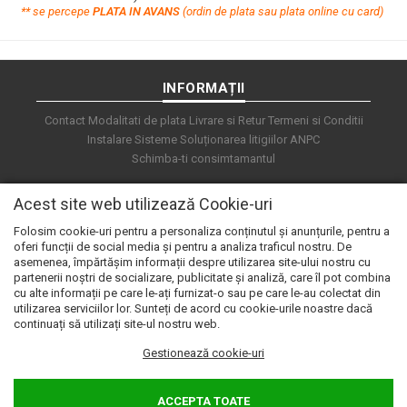
**
s
e percepe
PLATA IN AVANS
(ordin de plata sau plata online cu card)
INFORMAȚII
Contact
Modalitati de plata
Livrare si Retur
Termeni si Conditii
Instalare Sisteme
Soluționarea litigiilor
ANPC
Schimba-ti consimtamantul
Acest site web utilizează Cookie-uri
Folosim cookie-uri pentru a personaliza conținutul și anunțurile, pentru a
oferi funcții de social media și pentru a analiza traficul nostru. De
asemenea, împărtășim informații despre utilizarea site-ului nostru cu
partenerii noștri de socializare, publicitate și analiză, care îl pot combina
cu alte informații pe care le-ați furnizat-o sau pe care le-au colectat din
utilizarea serviciilor lor. Sunteți de acord cu cookie-urile noastre dacă
continuați să utilizați site-ul nostru web.
Gestionează cookie-uri
© 2026 e.automat. Powered by
blugento
ACCEPTA TOATE