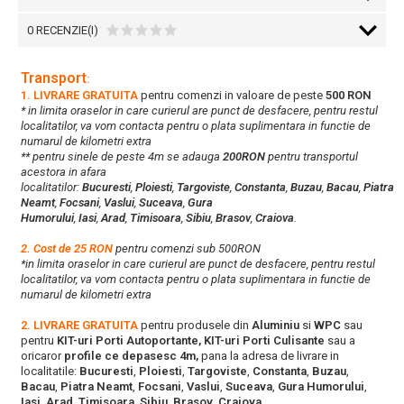
0 RECENZIE(I)
Transport
:
1. LIVRARE GRATUITA
pentru comenzi in valoare de peste
500 RON
* in limita oraselor in care curierul are punct de desfacere, pentru restul
localitatilor, va vom contacta pentru o plata suplimentara in functie de
numarul de kilometri extra
** pentru sinele de peste 4m se adauga
200RON
pentru transportul
acestora in afara
localitatilor:
Bucuresti
,
Ploiesti
,
Targoviste
,
Constanta
,
Buzau
,
Bacau
,
Piatra
Neamt
,
Focsani
,
Vaslui
,
Suceava
,
Gura
Humorului
,
Iasi
,
Arad
,
Timisoara
,
Sibiu
,
Brasov
,
Craiova
.
2. Cost de 25 RON
pentru comenzi sub 500RON
*in limita oraselor in care curierul are punct de desfacere, pentru restul
localitatilor, va vom contacta pentru o plata suplimentara in functie de
numarul de kilometri extra
2. LIVRARE GRATUITA
pentru produsele din
Aluminiu
si
WPC
sau
pentru
KIT-uri Porti Autoportante, KIT-uri Porti Culisante
sau a
oricaror
profile ce depasesc 4m,
pana la adresa de livrare in
localitatile:
Bucuresti
,
Ploiesti
,
Targoviste
,
Constanta
,
Buzau
,
Bacau
,
Piatra Neamt
,
Focsani
,
Vaslui
,
Suceava
,
Gura Humorului
,
Iasi
,
Arad
,
Timisoara
,
Sibiu
,
Brasov
,
Craiova
.