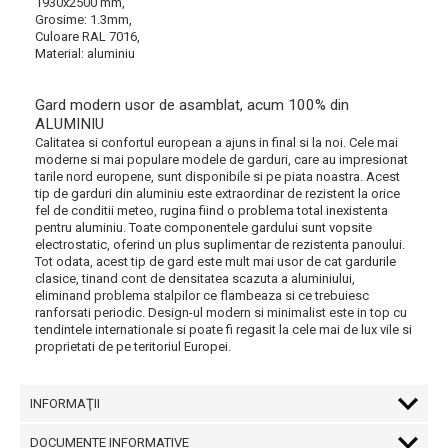
1930x2500 mm,
Grosime: 1.3mm,
Culoare RAL 7016,
Material: aluminiu
Gard modern usor de asamblat, acum 100% din
ALUMINIU
Calitatea si confortul european a ajuns in final si la noi. Cele mai
moderne si mai populare modele de garduri, care au impresionat
tarile nord europene, sunt disponibile si pe piata noastra. Acest
tip de garduri din aluminiu este extraordinar de rezistent la orice
fel de conditii meteo, rugina fiind o problema total inexistenta
pentru aluminiu. Toate componentele gardului sunt vopsite
electrostatic, oferind un plus suplimentar de rezistenta panoului.
Tot odata, acest tip de gard este mult mai usor de cat gardurile
clasice, tinand cont de densitatea scazuta a aluminiului,
eliminand problema stalpilor ce flambeaza si ce trebuiesc
ranforsati periodic. Design-ul modern si minimalist este in top cu
tendintele internationale si poate fi regasit la cele mai de lux vile si
proprietati de pe teritoriul Europei.
INFORMAŢII
DOCUMENTE INFORMATIVE