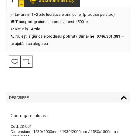
ADĂUGARE ÎN COȘ
✅ Livrare în 1–2 zile lucrătoare prin curier (produse pe stoc)
🚚 Transport
gratuit
la comenzi peste 500 lei
↩️ Retur în 14 zile
📞 Nu ești sigur că e produsul potrivit?
Sună-ne: 0746.301.381
—
te ajutăm cu alegerea.
DESCRIERE
Cadru gard jaluzea,
Cod: 23-001
Dimensiune: 1530x2000mm / 1930/2000mm / 1530x1500mm /