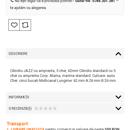
📞 Nu ești sigur că e produsul potrivit?
Sună-ne: 0746.301.381
—
te ajutăm cu alegerea.
DESCRIERE
Cilindru JAZZ cu amprenta, 5 chei, 62mm Cilindru standard cu 5
chei cu amprenta Corp: Alama, marime standard. Culoare: auriu
Chei: cinci bucati Multicanal Lungime: 62 mm A:26 mm B:26 mm
INFORMAŢII
0 RECENZIE(I)
Transport
:
1. LIVRARE GRATUITA
pentru comenzi in valoare de peste
500 RON