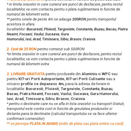
* in limita oraselor in care curierul are punct de desfacere, pentru restul
localitatilor, va vom contacta pentru o plata suplimentara in functie de
numarul de kilometri extra
** pentru sinele de peste 4m se adauga
200RON
pentru transportul
acestora in afara
localitatilor:
Bucuresti
,
Ploiesti
,
Targoviste
,
Constanta
,
Buzau
,
Bacau
,
Piatra
Neamt
,
Focsani
,
Vaslui
,
Suceava
,
Gura
Humorului
,
Iasi
,
Arad
,
Timisoara
,
Sibiu
,
Brasov
,
Craiova
.
2. Cost de 25 RON
pentru comenzi sub 500RON
*in limita oraselor in care curierul are punct de desfacere, pentru restul
localitatilor, va vom contacta pentru o plata suplimentara in functie de
numarul de kilometri extra
2. LIVRARE GRATUITA
pentru produsele din
Aluminiu
si
WPC
sau
pentru
KIT-uri Porti Autoportante, KIT-uri Porti Culisante
sau a
oricaror
profile ce depasesc 4m,
pana la adresa de livrare in
localitatile:
Bucuresti
,
Ploiesti
,
Targoviste
,
Constanta
,
Buzau
,
Bacau
,
Piatra Neamt
,
Focsani
,
Vaslui
,
Suceava
,
Gura Humorului
,
Iasi
,
Arad
,
Timisoara
,
Sibiu
,
Brasov
,
Craiova
.
* pentru o destinatie care nu se afla in lista oraselor cu transport Gratuit,
transportul este contra cost in functie de greutatea produselor si
distanta pana la destinatie (calculul transportului se va face ulterior
confirmarii comenzilor)
**
s
e percepe
PLATA IN AVANS
(ordin de plata sau plata online cu card)