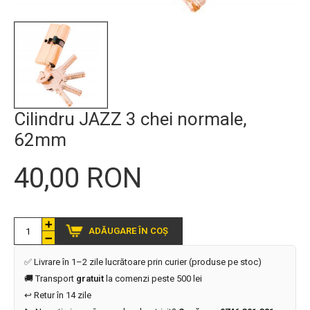
Cilindru JAZZ 3 chei normale,
62mm
40,00 RON
ADĂUGARE ÎN COȘ
✅ Livrare în 1–2 zile lucrătoare prin curier (produse pe stoc)
🚚 Transport
gratuit
la comenzi peste 500 lei
↩️ Retur în 14 zile