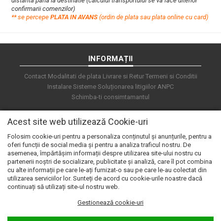
distanta pana la destinatie (calculul transportului se va face ulterior
confirmarii comenzilor)
**
s
e percepe
PLATA IN AVANS
(ordin de plata sau plata online cu card)
INFORMAȚII
Contact
Modalitati de plata
Livrare si Retur
Termeni si Conditii
Instalare Sisteme
Soluționarea litigiilor
ANPC
Schimba-ti consimtamantul
Acest site web utilizează Cookie-uri
Folosim cookie-uri pentru a personaliza conținutul și anunțurile, pentru a
oferi funcții de social media și pentru a analiza traficul nostru. De
asemenea, împărtășim informații despre utilizarea site-ului nostru cu
partenerii noștri de socializare, publicitate și analiză, care îl pot combina
cu alte informații pe care le-ați furnizat-o sau pe care le-au colectat din
utilizarea serviciilor lor. Sunteți de acord cu cookie-urile noastre dacă
continuați să utilizați site-ul nostru web.
Gestionează cookie-uri
© 2026 e.automat. Powered by
blugento