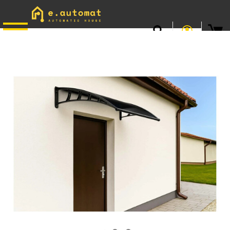
📞
0746.301.381
· L–V 9–17 · Livrare gratuită peste 500 lei