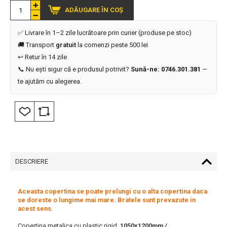
ADĂUGARE ÎN COȘ
✅ Livrare în 1–2 zile lucrătoare prin curier (produse pe stoc)
🚚 Transport
gratuit
la comenzi peste 500 lei
↩️ Retur în 14 zile
📞 Nu ești sigur că e produsul potrivit?
Sună-ne: 0746.301.381
—
te ajutăm cu alegerea.
DESCRIERE
Aceasta copertina se poate prelungi cu o alta copertina daca
se doreste o lungime mai mare. Bratele sunt prevazute in
acest sens.
Copertina metalica cu plastic rigid,
1050x1200mm /