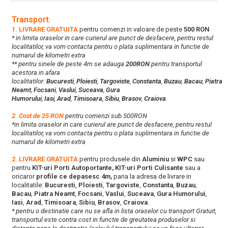
Transport
:
1. LIVRARE GRATUITA
pentru comenzi in valoare de peste
500 RON
* in limita oraselor in care curierul are punct de desfacere, pentru restul
localitatilor, va vom contacta pentru o plata suplimentara in functie de
numarul de kilometri extra
** pentru sinele de peste 4m se adauga
200RON
pentru transportul
acestora in afara
localitatilor:
Bucuresti
,
Ploiesti
,
Targoviste
,
Constanta
,
Buzau
,
Bacau
,
Piatra
Neamt
,
Focsani
,
Vaslui
,
Suceava
,
Gura
Humorului
,
Iasi
,
Arad
,
Timisoara
,
Sibiu
,
Brasov
,
Craiova
.
2. Cost de 25 RON
pentru comenzi sub 500RON
*in limita oraselor in care curierul are punct de desfacere, pentru restul
localitatilor, va vom contacta pentru o plata suplimentara in functie de
numarul de kilometri extra
2. LIVRARE GRATUITA
pentru produsele din
Aluminiu
si
WPC
sau
pentru
KIT-uri Porti Autoportante, KIT-uri Porti Culisante
sau a
oricaror
profile ce depasesc 4m,
pana la adresa de livrare in
localitatile:
Bucuresti
,
Ploiesti
,
Targoviste
,
Constanta
,
Buzau
,
Bacau
,
Piatra Neamt
,
Focsani
,
Vaslui
,
Suceava
,
Gura Humorului
,
Iasi
,
Arad
,
Timisoara
,
Sibiu
,
Brasov
,
Craiova
.
* pentru o destinatie care nu se afla in lista oraselor cu transport Gratuit,
transportul este contra cost in functie de greutatea produselor si