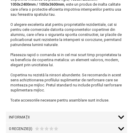
1050x2400mm / 1050x3600mm
, este un produs de inalta calitate
care ofera o protectie eficienta impotriva intemperiilor pentru usa
sau fereastra spatiului tau.
O alegere excelenta atat pentru proprietatile rezidentiale, cat si
pentru cele comerciale datorita componentelor copertinei din
aluminiu, care ofera o siguranta sporita constructiei, iar placile de
policarbonat sunt rezistente la intemperii si coroziune, permitand
patrunderea luminii naturale.
Plaseaza rapid o comanda si in cel mai scurt timp proprietatea ta
va beneficia de copertina metalica: un element valoros, modern,
elegant prin unicitatea lui.
Copertina nu rezistă la ninsori abundente. Se recomanda in acest
sens achizitionarea profilului suplimentar de ranforsare care se
monteaza pe mijloc. Pretul standard nu include profilul ranforsare
suplimentara mijloc.
Toate accesoriile necesare pentru asamblare sunt incluse.
INFORMAŢII
0 RECENZIE(I)