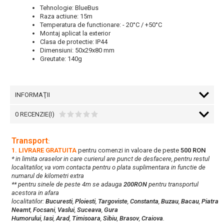
Tehnologie: BlueBus
Raza actiune: 15m
Temperatura de functionare: - 20°C / +50°C
Montaj aplicat la exterior
Clasa de protectie: IP44
Dimensiuni: 50x29x80 mm
Greutate: 140g
INFORMAŢII
0 RECENZIE(I)
Transport
:
1. LIVRARE GRATUITA
pentru comenzi in valoare de peste
500 RON
* in limita oraselor in care curierul are punct de desfacere, pentru restul
localitatilor, va vom contacta pentru o plata suplimentara in functie de
numarul de kilometri extra
** pentru sinele de peste 4m se adauga
200RON
pentru transportul
acestora in afara
localitatilor:
Bucuresti
,
Ploiesti
,
Targoviste
,
Constanta
,
Buzau
,
Bacau
,
Piatra
Neamt
,
Focsani
,
Vaslui
,
Suceava
,
Gura
Humorului
,
Iasi
,
Arad
,
Timisoara
,
Sibiu
,
Brasov
,
Craiova
.