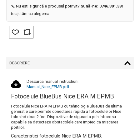
📞 Nu ești sigur că e produsul potrivit?
Sună-ne: 0746.301.381
—
te ajutăm cu alegerea.
DESCRIERE
Descarca manual instructiuni:
Manual_Nice_EPMB.pdf
Fotocelule BlueBus Nice ERA M EPMB
Fotocelule Nice ERA M EPMB cu tehnologie BlueBus de ultima
generatie care permite conectarea rapida a fotocelulelor Nice
folosind doar 2 fire. Dispozitive de siguranta prin infrarosu
capabile sa detecteze obstacolele care impiedica miscarea
portilor.
Caracteristici fotocelule Nice ERA M EPMB: