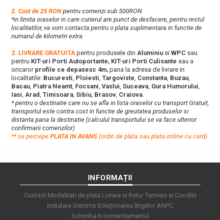
2. Cost de 25 RON
pentru comenzi sub 500RON
*in limita oraselor in care curierul are punct de desfacere, pentru restul
localitatilor, va vom contacta pentru o plata suplimentara in functie de
numarul de kilometri extra
2. LIVRARE GRATUITA
pentru produsele din
Aluminiu
si
WPC
sau
pentru
KIT-uri Porti Autoportante, KIT-uri Porti Culisante
sau a
oricaror
profile ce depasesc 4m,
pana la adresa de livrare in
localitatile:
Bucuresti
,
Ploiesti
,
Targoviste
,
Constanta
,
Buzau
,
Bacau
,
Piatra Neamt
,
Focsani
,
Vaslui
,
Suceava
,
Gura Humorului
,
Iasi
,
Arad
,
Timisoara
,
Sibiu
,
Brasov
,
Craiova
.
* pentru o destinatie care nu se afla in lista oraselor cu transport Gratuit,
transportul este contra cost in functie de greutatea produselor si
distanta pana la destinatie (calculul transportului se va face ulterior
confirmarii comenzilor)
**
s
e percepe
PLATA IN AVANS
(ordin de plata sau plata online cu card)
INFORMAȚII
Contact
Modalitati de plata
Livrare si Retur
Termeni si Conditii
Instalare Sisteme
Soluționarea litigiilor
ANPC
Schimba-ti consimtamantul