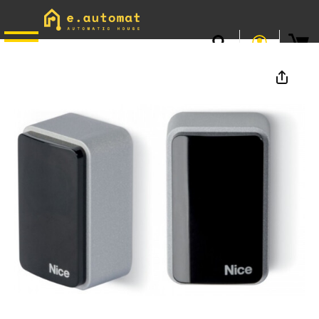
📞
0746.301.381
· L–V 9–17 · Livrare gratuită peste 500 lei