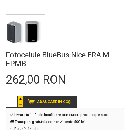
Fotocelule BlueBus Nice ERA M
EPMB
262,00 RON
ADĂUGARE ÎN COȘ
✅ Livrare în 1–2 zile lucrătoare prin curier (produse pe stoc)
🚚 Transport
gratuit
la comenzi peste 500 lei
↩️ Retur în 14 zile