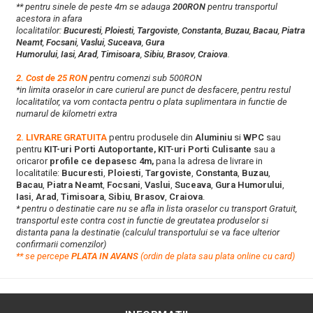
** pentru sinele de peste 4m se adauga
200RON
pentru transportul
acestora in afara
localitatilor:
Bucuresti
,
Ploiesti
,
Targoviste
,
Constanta
,
Buzau
,
Bacau
,
Piatra
Neamt
,
Focsani
,
Vaslui
,
Suceava
,
Gura
Humorului
,
Iasi
,
Arad
,
Timisoara
,
Sibiu
,
Brasov
,
Craiova
.
2. Cost de 25 RON
pentru comenzi sub 500RON
*in limita oraselor in care curierul are punct de desfacere, pentru restul
localitatilor, va vom contacta pentru o plata suplimentara in functie de
numarul de kilometri extra
2. LIVRARE GRATUITA
pentru produsele din
Aluminiu
si
WPC
sau
pentru
KIT-uri Porti Autoportante, KIT-uri Porti Culisante
sau a
oricaror
profile ce depasesc 4m,
pana la adresa de livrare in
localitatile:
Bucuresti
,
Ploiesti
,
Targoviste
,
Constanta
,
Buzau
,
Bacau
,
Piatra Neamt
,
Focsani
,
Vaslui
,
Suceava
,
Gura Humorului
,
Iasi
,
Arad
,
Timisoara
,
Sibiu
,
Brasov
,
Craiova
.
* pentru o destinatie care nu se afla in lista oraselor cu transport Gratuit,
transportul este contra cost in functie de greutatea produselor si
distanta pana la destinatie (calculul transportului se va face ulterior
confirmarii comenzilor)
**
s
e percepe
PLATA IN AVANS
(ordin de plata sau plata online cu card)