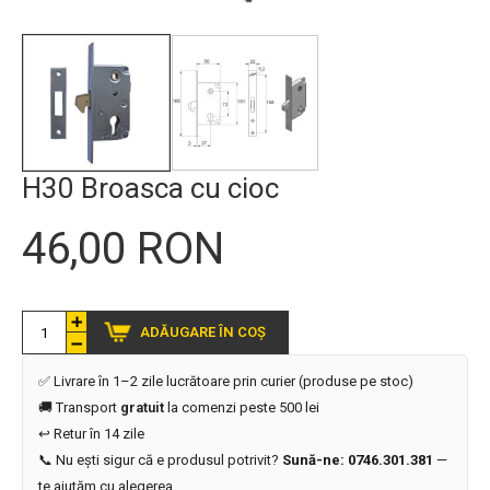
H30 Broasca cu cioc
46,00 RON
ADĂUGARE ÎN COȘ
✅ Livrare în 1–2 zile lucrătoare prin curier (produse pe stoc)
🚚 Transport
gratuit
la comenzi peste 500 lei
↩️ Retur în 14 zile
📞 Nu ești sigur că e produsul potrivit?
Sună-ne: 0746.301.381
—
te ajutăm cu alegerea.