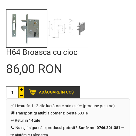
H64 Broasca cu cioc
86,00 RON
ADĂUGARE ÎN COȘ
✅ Livrare în 1–2 zile lucrătoare prin curier (produse pe stoc)
🚚 Transport
gratuit
la comenzi peste 500 lei
↩️ Retur în 14 zile
📞 Nu ești sigur că e produsul potrivit?
Sună-ne: 0746.301.381
—
te ajutăm cu alegerea.