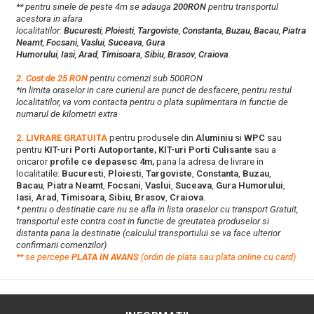
** pentru sinele de peste 4m se adauga
200RON
pentru transportul
acestora in afara
localitatilor:
Bucuresti
,
Ploiesti
,
Targoviste
,
Constanta
,
Buzau
,
Bacau
,
Piatra
Neamt
,
Focsani
,
Vaslui
,
Suceava
,
Gura
Humorului
,
Iasi
,
Arad
,
Timisoara
,
Sibiu
,
Brasov
,
Craiova
.
2. Cost de 25 RON
pentru comenzi sub 500RON
*in limita oraselor in care curierul are punct de desfacere, pentru restul
localitatilor, va vom contacta pentru o plata suplimentara in functie de
numarul de kilometri extra
2. LIVRARE GRATUITA
pentru produsele din
Aluminiu
si
WPC
sau
pentru
KIT-uri Porti Autoportante, KIT-uri Porti Culisante
sau a
oricaror
profile ce depasesc 4m,
pana la adresa de livrare in
localitatile:
Bucuresti
,
Ploiesti
,
Targoviste
,
Constanta
,
Buzau
,
Bacau
,
Piatra Neamt
,
Focsani
,
Vaslui
,
Suceava
,
Gura Humorului
,
Iasi
,
Arad
,
Timisoara
,
Sibiu
,
Brasov
,
Craiova
.
* pentru o destinatie care nu se afla in lista oraselor cu transport Gratuit,
transportul este contra cost in functie de greutatea produselor si
distanta pana la destinatie (calculul transportului se va face ulterior
confirmarii comenzilor)
**
s
e percepe
PLATA IN AVANS
(ordin de plata sau plata online cu card)