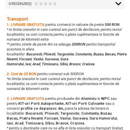
0 RECENZIE(I)
Transport
:
1. LIVRARE GRATUITA
pentru comenzi in valoare de peste
500 RON
* in limita oraselor in care curierul are punct de desfacere, pentru restul
localitatilor, va vom contacta pentru o plata suplimentara in functie de
numarul de kilometri extra
** pentru sinele de peste 4m se adauga
200RON
pentru transportul
acestora in afara
localitatilor:
Bucuresti
,
Ploiesti
,
Targoviste
,
Constanta
,
Buzau
,
Bacau
,
Piatra
Neamt
,
Focsani
,
Vaslui
,
Suceava
,
Gura
Humorului
,
Iasi
,
Arad
,
Timisoara
,
Sibiu
,
Brasov
,
Craiova
.
2. Cost de 25 RON
pentru comenzi sub 500RON
*in limita oraselor in care curierul are punct de desfacere, pentru restul
localitatilor, va vom contacta pentru o plata suplimentara in functie de
numarul de kilometri extra
2. LIVRARE GRATUITA
pentru produsele din
Aluminiu
si
WPC
sau
pentru
KIT-uri Porti Autoportante, KIT-uri Porti Culisante
sau a
oricaror
profile ce depasesc 4m,
pana la adresa de livrare in
localitatile:
Bucuresti
,
Ploiesti
,
Targoviste
,
Constanta
,
Buzau
,
Bacau
,
Piatra Neamt
,
Focsani
,
Vaslui
,
Suceava
,
Gura Humorului
,
Iasi
,
Arad
,
Timisoara
,
Sibiu
,
Brasov
,
Craiova
.
* pentru o destinatie care nu se afla in lista oraselor cu transport Gratuit,