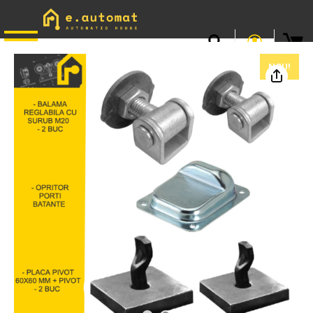
📞
0746.301.381
· L–V 9–17 · Livrare gratuită peste 500 lei
NOU!