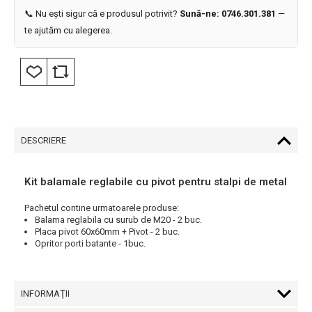
📞 Nu ești sigur că e produsul potrivit?
Sună-ne: 0746.301.381
—
te ajutăm cu alegerea.
DESCRIERE
Kit balamale reglabile cu pivot pentru stalpi de metal
Pachetul contine urmatoarele produse:
Balama reglabila cu surub de M20 - 2 buc.
Placa pivot 60x60mm + Pivot - 2 buc.
Opritor porti batante - 1buc.
INFORMAŢII