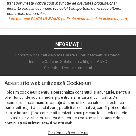
transportul este contra cost in functie de greutatea produselor si
distanta pana la destinatie (calculul transportului se va face ulterior
confirmarii comenzilor)
**
s
e percepe
PLATA IN AVANS
(ordin de plata sau plata online cu card)
INFORMAȚII
Contact
Modalitati de plata
Livrare si Retur
Termeni si Conditii
Instalare Sisteme
Soluționarea litigiilor
ANPC
Schimba-ti consimtamantul
Acest site web utilizează Cookie-uri
Folosim cookie-uri pentru a personaliza conținutul și anunțurile, pentru a
oferi funcții de social media și pentru a analiza traficul nostru. De
asemenea, împărtășim informații despre utilizarea site-ului nostru cu
partenerii noștri de socializare, publicitate și analiză, care îl pot combina
cu alte informații pe care le-ați furnizat-o sau pe care le-au colectat din
utilizarea serviciilor lor. Sunteți de acord cu cookie-urile noastre dacă
continuați să utilizați site-ul nostru web.
Gestionează cookie-uri