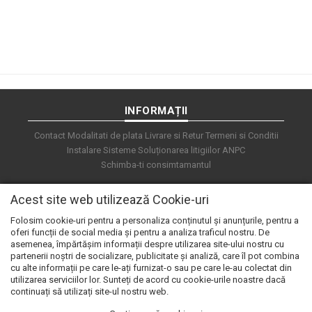
INFORMAȚII
Contact
Modalitati de plata
Livrare si Retur
Termeni si Conditii
Instalare Sisteme
Soluționarea litigiilor
ANPC
Schimba-ti consimtamantul
Acest site web utilizează Cookie-uri
Folosim cookie-uri pentru a personaliza conținutul și anunțurile, pentru a
oferi funcții de social media și pentru a analiza traficul nostru. De
asemenea, împărtășim informații despre utilizarea site-ului nostru cu
partenerii noștri de socializare, publicitate și analiză, care îl pot combina
cu alte informații pe care le-ați furnizat-o sau pe care le-au colectat din
utilizarea serviciilor lor. Sunteți de acord cu cookie-urile noastre dacă
continuați să utilizați site-ul nostru web.