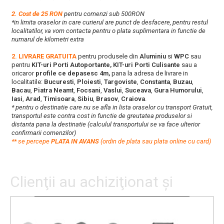
2. Cost de 25 RON
pentru comenzi sub 500RON
*in limita oraselor in care curierul are punct de desfacere, pentru restul
localitatilor, va vom contacta pentru o plata suplimentara in functie de
numarul de kilometri extra
2. LIVRARE GRATUITA
pentru produsele din
Aluminiu
si
WPC
sau
pentru
KIT-uri Porti Autoportante, KIT-uri Porti Culisante
sau a
oricaror
profile ce depasesc 4m,
pana la adresa de livrare in
localitatile:
Bucuresti
,
Ploiesti
,
Targoviste
,
Constanta
,
Buzau
,
Bacau
,
Piatra Neamt
,
Focsani
,
Vaslui
,
Suceava
,
Gura Humorului
,
Iasi
,
Arad
,
Timisoara
,
Sibiu
,
Brasov
,
Craiova
.
* pentru o destinatie care nu se afla in lista oraselor cu transport Gratuit,
transportul este contra cost in functie de greutatea produselor si
distanta pana la destinatie (calculul transportului se va face ulterior
confirmarii comenzilor)
**
s
e percepe
PLATA IN AVANS
(ordin de plata sau plata online cu card)
Clienţii au achiziţionat şi