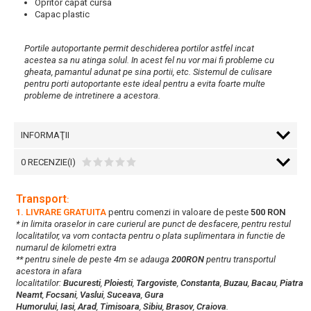
Opritor capat cursa
Capac plastic
Portile autoportante permit deschiderea portilor astfel incat
acestea sa nu atinga solul. In acest fel nu vor mai fi probleme cu
gheata, pamantul adunat pe sina portii, etc. Sistemul de culisare
pentru porti autoportante este ideal pentru a evita foarte multe
probleme de intretinere a acestora.
INFORMAŢII
0 RECENZIE(I)
Transport
:
1. LIVRARE GRATUITA
pentru comenzi in valoare de peste
500 RON
* in limita oraselor in care curierul are punct de desfacere, pentru restul
localitatilor, va vom contacta pentru o plata suplimentara in functie de
numarul de kilometri extra
** pentru sinele de peste 4m se adauga
200RON
pentru transportul
acestora in afara
localitatilor:
Bucuresti
,
Ploiesti
,
Targoviste
,
Constanta
,
Buzau
,
Bacau
,
Piatra
Neamt
,
Focsani
,
Vaslui
,
Suceava
,
Gura
Humorului
,
Iasi
,
Arad
,
Timisoara
,
Sibiu
,
Brasov
,
Craiova
.