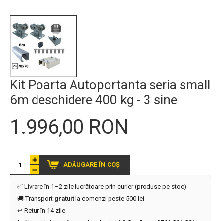
Kit Poarta Autoportanta seria small
6m deschidere 400 kg - 3 sine
1.996,00 RON
ADĂUGARE ÎN COȘ
✅ Livrare în 1–2 zile lucrătoare prin curier (produse pe stoc)
🚚 Transport
gratuit
la comenzi peste 500 lei
↩️ Retur în 14 zile