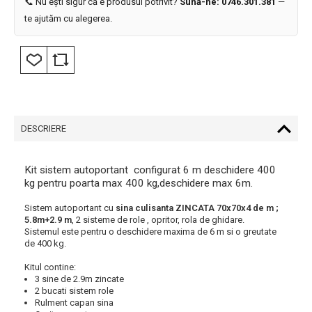
📞 Nu ești sigur că e produsul potrivit?
Sună-ne: 0746.301.381
—
te ajutăm cu alegerea.
DESCRIERE
Kit sistem autoportant configurat 6 m deschidere 400
kg pentru poarta max 400 kg,deschidere max 6m.
Sistem autoportant cu
sina culisanta ZINCATA 70x70x4 de m ;
5.8m+2.9 m
, 2 sisteme de role , opritor, rola de ghidare.
Sistemul este pentru o deschidere maxima de 6 m si o greutate
de 400 kg.
Kitul contine:
3 sine de 2.9m zincate
2 bucati sistem role
Rulment capan sina