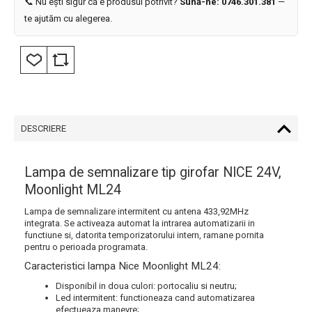
📞 Nu ești sigur că e produsul potrivit?
Sună-ne: 0746.301.381
—
te ajutăm cu alegerea.
DESCRIERE
Lampa de semnalizare tip girofar NICE 24V,
Moonlight ML24
Lampa de semnalizare intermitent cu antena 433,92MHz
integrata. Se activeaza automat la intrarea automatizarii in
functiune si, datorita temporizatorului intern, ramane pornita
pentru o perioada programata.
Caracteristici lampa Nice Moonlight ML24:
Disponibil in doua culori: portocaliu si neutru;
Led intermitent: functioneaza cand automatizarea
efectueaza manevre;