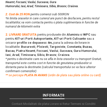
Neamt
,
Focsani
,
Vaslui
,
Suceava
,
Gura
Humorului
,
Iasi
,
Arad
,
Timisoara
,
Sibiu
,
Brasov
,
Craiova
.
2. Cost de 25 RON
pentru comenzi sub 500RON
*in limita oraselor in care curierul are punct de desfacere, pentru restul
localitatilor, va vom contacta pentru o plata suplimentara in functie de
numarul de kilometri extra
2. LIVRARE GRATUITA
pentru produsele din
Aluminiu
si
WPC
sau
pentru
KIT-uri Porti Autoportante, KIT-uri Porti Culisante
sau a
oricaror
profile ce depasesc 4m,
pana la adresa de livrare in
localitatile:
Bucuresti
,
Ploiesti
,
Targoviste
,
Constanta
,
Buzau
,
Bacau
,
Piatra Neamt
,
Focsani
,
Vaslui
,
Suceava
,
Gura Humorului
,
Iasi
,
Arad
,
Timisoara
,
Sibiu
,
Brasov
,
Craiova
.
* pentru o destinatie care nu se afla in lista oraselor cu transport Gratuit,
transportul este contra cost in functie de greutatea produselor si
distanta pana la destinatie (calculul transportului se va face ulterior
confirmarii comenzilor)
**
s
e percepe
PLATA IN AVANS
(ordin de plata sau plata online cu card)
INFORMAȚII
Contact
Modalitati de plata
Livrare si Retur
Termeni si Conditii