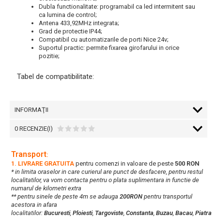
Dubla functionalitate: programabil ca led intermitent sau
ca lumina de control;
Antena 433,92MHz integrata;
Grad de protectie IP44;
Compatibil cu automatizarile de porti Nice 24v;
Suportul practic: permite fixarea girofarului in orice
pozitie;
Tabel de compatibilitate:
INFORMAŢII
0 RECENZIE(I)
Transport
:
1. LIVRARE GRATUITA
pentru comenzi in valoare de peste
500 RON
* in limita oraselor in care curierul are punct de desfacere, pentru restul
localitatilor, va vom contacta pentru o plata suplimentara in functie de
numarul de kilometri extra
** pentru sinele de peste 4m se adauga
200RON
pentru transportul
acestora in afara
localitatilor:
Bucuresti
,
Ploiesti
,
Targoviste
,
Constanta
,
Buzau
,
Bacau
,
Piatra