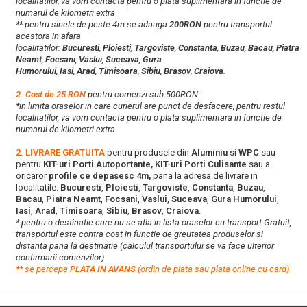
localitatilor, va vom contacta pentru o plata suplimentara in functie de
numarul de kilometri extra
** pentru sinele de peste 4m se adauga
200RON
pentru transportul
acestora in afara
localitatilor:
Bucuresti
,
Ploiesti
,
Targoviste
,
Constanta
,
Buzau
,
Bacau
,
Piatra
Neamt
,
Focsani
,
Vaslui
,
Suceava
,
Gura
Humorului
,
Iasi
,
Arad
,
Timisoara
,
Sibiu
,
Brasov
,
Craiova
.
2. Cost de 25 RON
pentru comenzi sub 500RON
*in limita oraselor in care curierul are punct de desfacere, pentru restul
localitatilor, va vom contacta pentru o plata suplimentara in functie de
numarul de kilometri extra
2. LIVRARE GRATUITA
pentru produsele din
Aluminiu
si
WPC
sau
pentru
KIT-uri Porti Autoportante, KIT-uri Porti Culisante
sau a
oricaror
profile ce depasesc 4m,
pana la adresa de livrare in
localitatile:
Bucuresti
,
Ploiesti
,
Targoviste
,
Constanta
,
Buzau
,
Bacau
,
Piatra Neamt
,
Focsani
,
Vaslui
,
Suceava
,
Gura Humorului
,
Iasi
,
Arad
,
Timisoara
,
Sibiu
,
Brasov
,
Craiova
.
* pentru o destinatie care nu se afla in lista oraselor cu transport Gratuit,
transportul este contra cost in functie de greutatea produselor si
distanta pana la destinatie (calculul transportului se va face ulterior
confirmarii comenzilor)
**
s
e percepe
PLATA IN AVANS
(ordin de plata sau plata online cu card)