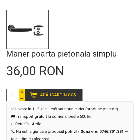
Maner poarta pietonala simplu
36,00 RON
ADĂUGARE ÎN COȘ
✅ Livrare în 1–2 zile lucrătoare prin curier (produse pe stoc)
🚚 Transport
gratuit
la comenzi peste 500 lei
↩️ Retur în 14 zile
📞 Nu ești sigur că e produsul potrivit?
Sună-ne: 0746.301.381
—
te ajutăm cu alegerea.