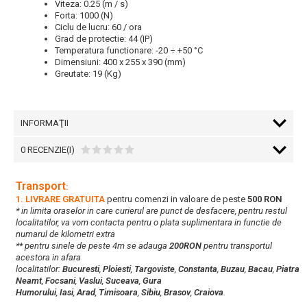
Viteza: 0.25 (m / s)
Forta: 1000 (N)
Ciclu de lucru: 60 / ora
Grad de protectie: 44 (IP)
Temperatura functionare: -20 ÷ +50 °C
Dimensiuni: 400 x 255 x 390 (mm)
Greutate: 19 (Kg)
INFORMAŢII
0 RECENZIE(I)
Transport
:
1. LIVRARE GRATUITA
pentru comenzi in valoare de peste
500 RON
* in limita oraselor in care curierul are punct de desfacere, pentru restul
localitatilor, va vom contacta pentru o plata suplimentara in functie de
numarul de kilometri extra
** pentru sinele de peste 4m se adauga
200RON
pentru transportul
acestora in afara
localitatilor:
Bucuresti
,
Ploiesti
,
Targoviste
,
Constanta
,
Buzau
,
Bacau
,
Piatra
Neamt
,
Focsani
,
Vaslui
,
Suceava
,
Gura
Humorului
,
Iasi
,
Arad
,
Timisoara
,
Sibiu
,
Brasov
,
Craiova
.