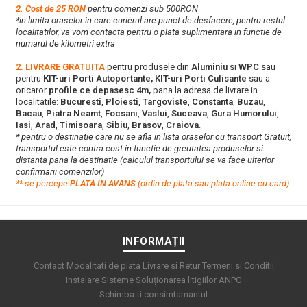
2. Cost de 25 RON
pentru comenzi sub 500RON
*in limita oraselor in care curierul are punct de desfacere, pentru restul
localitatilor, va vom contacta pentru o plata suplimentara in functie de
numarul de kilometri extra
2. LIVRARE GRATUITA
pentru produsele din
Aluminiu
si
WPC
sau
pentru
KIT-uri Porti Autoportante, KIT-uri Porti Culisante
sau a
oricaror
profile ce depasesc 4m,
pana la adresa de livrare in
localitatile:
Bucuresti
,
Ploiesti
,
Targoviste
,
Constanta
,
Buzau
,
Bacau
,
Piatra Neamt
,
Focsani
,
Vaslui
,
Suceava
,
Gura Humorului
,
Iasi
,
Arad
,
Timisoara
,
Sibiu
,
Brasov
,
Craiova
.
* pentru o destinatie care nu se afla in lista oraselor cu transport Gratuit,
transportul este contra cost in functie de greutatea produselor si
distanta pana la destinatie (calculul transportului se va face ulterior
confirmarii comenzilor)
**
s
e percepe
PLATA IN AVANS
(ordin de plata sau plata online cu card)
INFORMAȚII
Contact
Modalitati de plata
Livrare si Retur
Termeni si Conditii
Instalare Sisteme
Soluționarea litigiilor
ANPC
Schimba-ti consimtamantul