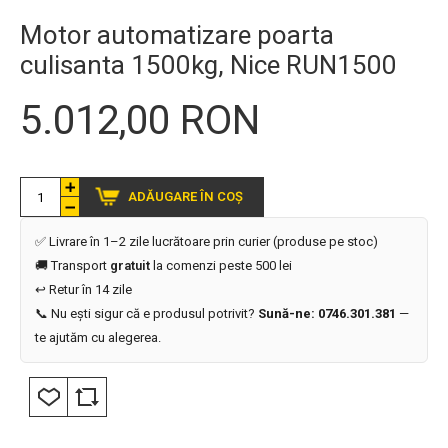
Motor automatizare poarta
culisanta 1500kg, Nice RUN1500
5.012,00 RON
ADĂUGARE ÎN COȘ
✅ Livrare în 1–2 zile lucrătoare prin curier (produse pe stoc)
🚚 Transport
gratuit
la comenzi peste 500 lei
↩️ Retur în 14 zile
📞 Nu ești sigur că e produsul potrivit?
Sună-ne: 0746.301.381
—
te ajutăm cu alegerea.