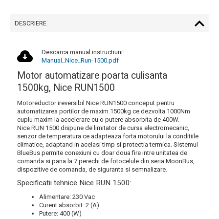
DESCRIERE
Descarca manual instructiuni:
Manual_Nice_Run-1500.pdf
Motor automatizare poarta culisanta
1500kg, Nice RUN1500
Motoreductor ireversibil Nice RUN1500 conceput pentru
automatizarea portilor de maxim 1500kg ce dezvolta 1000Nm
cuplu maxim la accelerare cu o putere absorbita de 400W.
Nice RUN 1500 dispune de limitator de cursa electromecanic,
senzor de temperatura ce adapteaza forta motorului la conditiile
climatice, adaptand in acelasi timp si protectia termica. Sistemul
BlueBus permite conexiuni cu doar doua fire intre unitatea de
comanda si pana la 7 perechi de fotocelule din seria MoonBus,
dispozitive de comanda, de siguranta si semnalizare.
Specificatii tehnice Nice RUN 1500:
Alimentare: 230 Vac
Curent absorbit: 2 (A)
Putere: 400 (W)