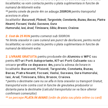
localitatilor, va vom contacta pentru o plata suplimentara in functie de
numarul de kilometri extra
** pentru sinele de peste 4m se adauga
200RON
pentru transportul
acestora in afara
localitatilor:
Bucuresti
,
Ploiesti
,
Targoviste
,
Constanta
,
Buzau
,
Bacau
,
Piatra
Neamt
,
Focsani
,
Vaslui
,
Suceava
,
Gura
Humorului
,
Iasi
,
Arad
,
Timisoara
,
Sibiu
,
Brasov
,
Craiova
.
2. Cost de 25 RON
pentru comenzi sub 500RON
*in limita oraselor in care curierul are punct de desfacere, pentru restul
localitatilor, va vom contacta pentru o plata suplimentara in functie de
numarul de kilometri extra
2. LIVRARE GRATUITA
pentru produsele din
Aluminiu
si
WPC
sau
pentru
KIT-uri Porti Autoportante, KIT-uri Porti Culisante
sau a
oricaror
profile ce depasesc 4m,
pana la adresa de livrare in
localitatile:
Bucuresti
,
Ploiesti
,
Targoviste
,
Constanta
,
Buzau
,
Bacau
,
Piatra Neamt
,
Focsani
,
Vaslui
,
Suceava
,
Gura Humorului
,
Iasi
,
Arad
,
Timisoara
,
Sibiu
,
Brasov
,
Craiova
.
* pentru o destinatie care nu se afla in lista oraselor cu transport Gratuit,
transportul este contra cost in functie de greutatea produselor si
distanta pana la destinatie (calculul transportului se va face ulterior
confirmarii comenzilor)
**
s
e percepe
PLATA IN AVANS
(ordin de plata sau plata online cu card)