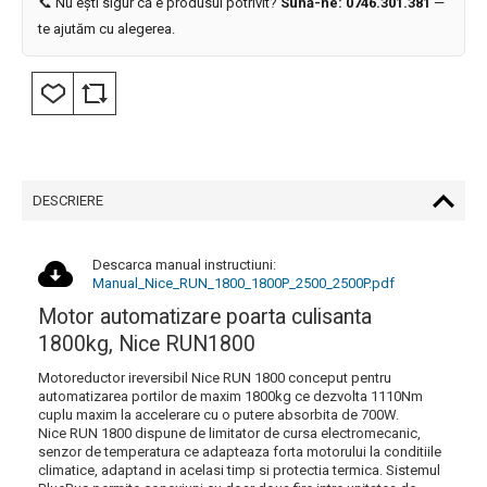
📞 Nu ești sigur că e produsul potrivit?
Sună-ne: 0746.301.381
—
te ajutăm cu alegerea.
DESCRIERE
Descarca manual instructiuni:
Manual_Nice_RUN_1800_1800P_2500_2500P.pdf
Motor automatizare poarta culisanta
1800kg, Nice RUN1800
Motoreductor ireversibil Nice RUN 1800 conceput pentru
automatizarea portilor de maxim 1800kg ce dezvolta 1110Nm
cuplu maxim la accelerare cu o putere absorbita de 700W.
Nice RUN 1800 dispune de limitator de cursa electromecanic,
senzor de temperatura ce adapteaza forta motorului la conditiile
climatice, adaptand in acelasi timp si protectia termica. Sistemul