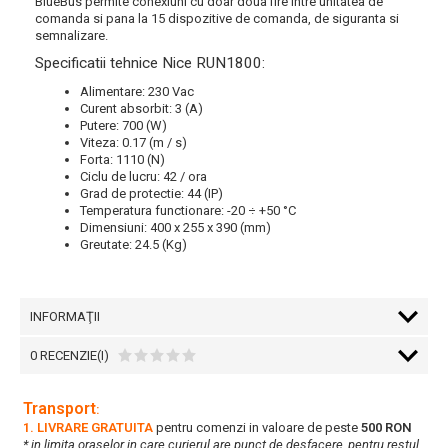
BlueBus permite conexiuni cu doar doua fire intre unitatea de
comanda si pana la 15 dispozitive de comanda, de siguranta si
semnalizare.
Specificatii tehnice Nice RUN1800:
Alimentare: 230 Vac
Curent absorbit: 3 (A)
Putere: 700 (W)
Viteza: 0.17 (m / s)
Forta: 1110 (N)
Ciclu de lucru: 42 / ora
Grad de protectie: 44 (IP)
Temperatura functionare: -20 ÷ +50 °C
Dimensiuni: 400 x 255 x 390 (mm)
Greutate: 24.5 (Kg)
INFORMAŢII
0 RECENZIE(I)
Transport
:
1. LIVRARE GRATUITA
pentru comenzi in valoare de peste
500 RON
* in limita oraselor in care curierul are punct de desfacere, pentru restul