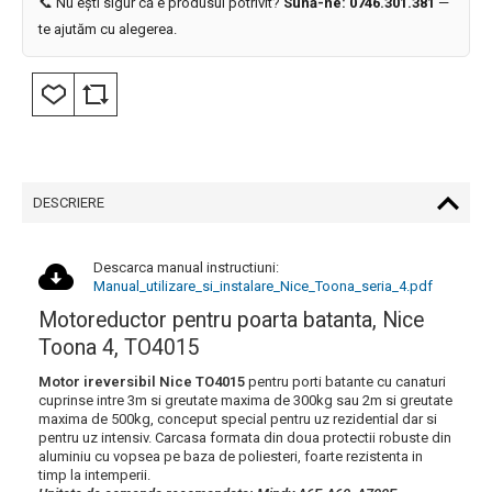
📞 Nu ești sigur că e produsul potrivit?
Sună-ne: 0746.301.381
—
te ajutăm cu alegerea.
DESCRIERE
Descarca manual instructiuni:
Manual_utilizare_si_instalare_Nice_Toona_seria_4.pdf
Motoreductor pentru poarta batanta, Nice
Toona 4, TO4015
Motor ireversibil Nice TO4015
pentru porti batante cu canaturi
cuprinse intre 3m si greutate maxima de 300kg sau 2m si greutate
maxima de 500kg, conceput special pentru uz rezidential dar si
pentru uz intensiv. Carcasa formata din doua protectii robuste din
aluminiu cu vopsea pe baza de poliesteri, foarte rezistenta in
timp la intemperii.