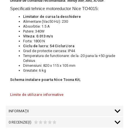
Unitate de comanda recomandata: Mindy A6F, A60, A700F.
Specificatii tehnice motoreductor Nice TO4015:
Limitator de cursa la deschidere
Alimentare (Vac50 Hz): 230
Absorbtie: 1.5 A
Putere: 340W
Viteza: 0.013 m/s
Forta: 1800 N
Ciclu de lucru: 54 Cicluri/ora
Grad de protectie carcasa: IP44
Temperatura de functionare: de la -20 pana la +50 grade
Celsius
Dimensiuni: 820 x 115 x 105 mm
Greutate: 6 kg
Schema instalare poarta Nice Toona Kit;
Limite de utilizare informative
INFORMAŢII
0 RECENZIE(I)