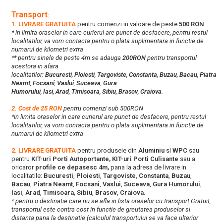
Transport
:
1. LIVRARE GRATUITA
pentru comenzi in valoare de peste
500 RON
* in limita oraselor in care curierul are punct de desfacere, pentru restul
localitatilor, va vom contacta pentru o plata suplimentara in functie de
numarul de kilometri extra
** pentru sinele de peste 4m se adauga
200RON
pentru transportul
acestora in afara
localitatilor:
Bucuresti
,
Ploiesti
,
Targoviste
,
Constanta
,
Buzau
,
Bacau
,
Piatra
Neamt
,
Focsani
,
Vaslui
,
Suceava
,
Gura
Humorului
,
Iasi
,
Arad
,
Timisoara
,
Sibiu
,
Brasov
,
Craiova
.
2. Cost de 25 RON
pentru comenzi sub 500RON
*in limita oraselor in care curierul are punct de desfacere, pentru restul
localitatilor, va vom contacta pentru o plata suplimentara in functie de
numarul de kilometri extra
2. LIVRARE GRATUITA
pentru produsele din
Aluminiu
si
WPC
sau
pentru
KIT-uri Porti Autoportante, KIT-uri Porti Culisante
sau a
oricaror
profile ce depasesc 4m,
pana la adresa de livrare in
localitatile:
Bucuresti
,
Ploiesti
,
Targoviste
,
Constanta
,
Buzau
,
Bacau
,
Piatra Neamt
,
Focsani
,
Vaslui
,
Suceava
,
Gura Humorului
,
Iasi
,
Arad
,
Timisoara
,
Sibiu
,
Brasov
,
Craiova
.
* pentru o destinatie care nu se afla in lista oraselor cu transport Gratuit,
transportul este contra cost in functie de greutatea produselor si
distanta pana la destinatie (calculul transportului se va face ulterior