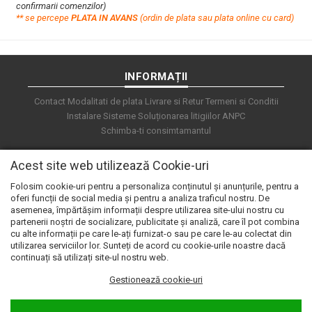
confirmarii comenzilor)
**
s
e percepe
PLATA IN AVANS
(ordin de plata sau plata online cu card)
INFORMAȚII
Contact
Modalitati de plata
Livrare si Retur
Termeni si Conditii
Instalare Sisteme
Soluționarea litigiilor
ANPC
Schimba-ti consimtamantul
Acest site web utilizează Cookie-uri
Folosim cookie-uri pentru a personaliza conținutul și anunțurile, pentru a
oferi funcții de social media și pentru a analiza traficul nostru. De
asemenea, împărtășim informații despre utilizarea site-ului nostru cu
partenerii noștri de socializare, publicitate și analiză, care îl pot combina
cu alte informații pe care le-ați furnizat-o sau pe care le-au colectat din
utilizarea serviciilor lor. Sunteți de acord cu cookie-urile noastre dacă
continuați să utilizați site-ul nostru web.
Gestionează cookie-uri
© 2026 e.automat. Powered by
blugento