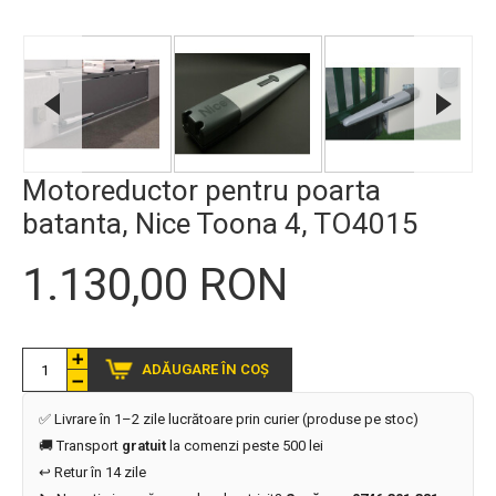
Motoreductor pentru poarta
batanta, Nice Toona 4, TO4015
1.130,00 RON
ADĂUGARE ÎN COȘ
✅ Livrare în 1–2 zile lucrătoare prin curier (produse pe stoc)
🚚 Transport
gratuit
la comenzi peste 500 lei
↩️ Retur în 14 zile