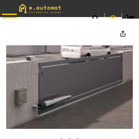
📞
0746.301.381
· L–V 9–17 · Livrare gratuită peste 500 lei