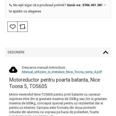
📞 Nu ești sigur că e produsul potrivit?
Sună-ne: 0746.301.381
—
te ajutăm cu alegerea.
DESCRIERE
Descarca manual instructiuni:
Manual_utilizare_si_instalare_Nice_Toona_seria_4.pdf
Motoreductor pentru poarta batanta, Nice
Toona 5, TO5605
Motor ireversibil Nice TO5605 pentru porti batante cu canaturi
cuprinse intre 5m si greutate maxima de 200kg sau 2m si greutate
maxima de 600kg, conceput special pentru uz rezidential dar si
pentru uz intensiv. Carcasa este formata din doua protectii
robuste din aluminiu cu vopsea pe baza de poliesteri, foarte