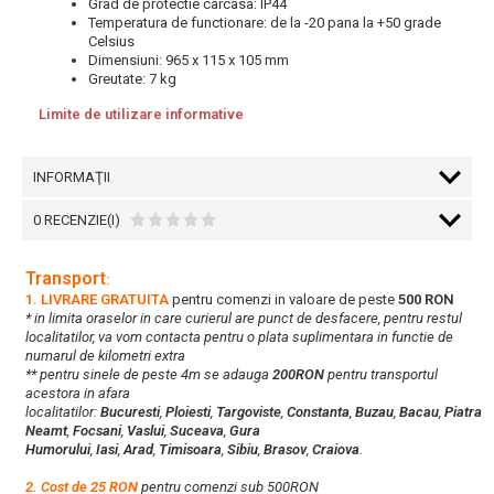
Grad de protectie carcasa: IP44
Temperatura de functionare: de la -20 pana la +50 grade
Celsius
Dimensiuni: 965 x 115 x 105 mm
Greutate: 7 kg
Limite de utilizare informative
INFORMAŢII
0 RECENZIE(I)
Transport
:
1. LIVRARE GRATUITA
pentru comenzi in valoare de peste
500 RON
* in limita oraselor in care curierul are punct de desfacere, pentru restul
localitatilor, va vom contacta pentru o plata suplimentara in functie de
numarul de kilometri extra
** pentru sinele de peste 4m se adauga
200RON
pentru transportul
acestora in afara
localitatilor:
Bucuresti
,
Ploiesti
,
Targoviste
,
Constanta
,
Buzau
,
Bacau
,
Piatra
Neamt
,
Focsani
,
Vaslui
,
Suceava
,
Gura
Humorului
,
Iasi
,
Arad
,
Timisoara
,
Sibiu
,
Brasov
,
Craiova
.
2. Cost de 25 RON
pentru comenzi sub 500RON