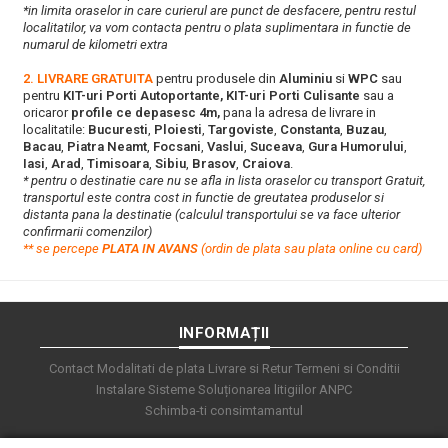
*in limita oraselor in care curierul are punct de desfacere, pentru restul
localitatilor, va vom contacta pentru o plata suplimentara in functie de
numarul de kilometri extra
2. LIVRARE GRATUITA
pentru produsele din
Aluminiu
si
WPC
sau
pentru
KIT-uri Porti Autoportante, KIT-uri Porti Culisante
sau a
oricaror
profile ce depasesc 4m,
pana la adresa de livrare in
localitatile:
Bucuresti
,
Ploiesti
,
Targoviste
,
Constanta
,
Buzau
,
Bacau
,
Piatra Neamt
,
Focsani
,
Vaslui
,
Suceava
,
Gura Humorului
,
Iasi
,
Arad
,
Timisoara
,
Sibiu
,
Brasov
,
Craiova
.
* pentru o destinatie care nu se afla in lista oraselor cu transport Gratuit,
transportul este contra cost in functie de greutatea produselor si
distanta pana la destinatie (calculul transportului se va face ulterior
confirmarii comenzilor)
**
s
e percepe
PLATA IN AVANS
(ordin de plata sau plata online cu card)
INFORMAȚII
Contact
Modalitati de plata
Livrare si Retur
Termeni si Conditii
Instalare Sisteme
Soluționarea litigiilor
ANPC
Schimba-ti consimtamantul