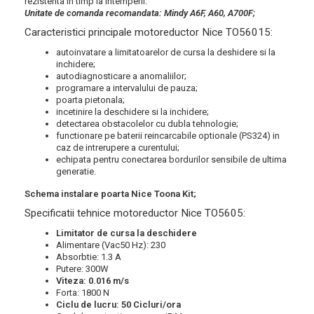
rezistenta in timp la intemperii.
Unitate de comanda recomandata: Mindy A6F, A60, A700F;
Caracteristici principale motoreductor Nice TO56015:
autoinvatare a limitatoarelor de cursa la deshidere si la
inchidere;
autodiagnosticare a anomaliilor;
programare a intervalului de pauza;
poarta pietonala;
incetinire la deschidere si la inchidere;
detectarea obstacolelor cu dubla tehnologie;
functionare pe baterii reincarcabile optionale (PS324) in
caz de intrerupere a curentului;
echipata pentru conectarea bordurilor sensibile de ultima
generatie.
Schema instalare poarta Nice Toona Kit;
Specificatii tehnice m
otoreductor Nice TO5605:
Limitator de cursa la deschidere
Alimentare (Vac50 Hz): 230
Absorbtie: 1.3 A
Putere: 300W
Viteza: 0.016 m/s
Forta: 1800 N
Ciclu de lucru: 50 Cicluri/ora