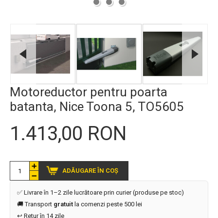
Motoreductor pentru poarta
batanta, Nice Toona 5, TO5605
1.413,00 RON
ADĂUGARE ÎN COȘ
✅ Livrare în 1–2 zile lucrătoare prin curier (produse pe stoc)
🚚 Transport
gratuit
la comenzi peste 500 lei
↩️ Retur în 14 zile