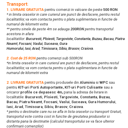
Transport
:
1. LIVRARE GRATUITA
pentru comenzi in valoare de peste
500 RON
* in limita oraselor in care curierul are punct de desfacere, pentru restul
localitatilor, va vom contacta pentru o plata suplimentara in functie de
numarul de kilometri extra
** pentru sinele de peste 4m se adauga
200RON
pentru transportul
acestora in afara
localitatilor:
Bucuresti
,
Ploiesti
,
Targoviste
,
Constanta
,
Buzau
,
Bacau
,
Piatra
Neamt
,
Focsani
,
Vaslui
,
Suceava
,
Gura
Humorului
,
Iasi
,
Arad
,
Timisoara
,
Sibiu
,
Brasov
,
Craiova
.
2. Cost de 25 RON
pentru comenzi sub 500RON
*in limita oraselor in care curierul are punct de desfacere, pentru restul
localitatilor, va vom contacta pentru o plata suplimentara in functie de
numarul de kilometri extra
2. LIVRARE GRATUITA
pentru produsele din
Aluminiu
si
WPC
sau
pentru
KIT-uri Porti Autoportante, KIT-uri Porti Culisante
sau a
oricaror
profile ce depasesc 4m,
pana la adresa de livrare in
localitatile:
Bucuresti
,
Ploiesti
,
Targoviste
,
Constanta
,
Buzau
,
Bacau
,
Piatra Neamt
,
Focsani
,
Vaslui
,
Suceava
,
Gura Humorului
,
Iasi
,
Arad
,
Timisoara
,
Sibiu
,
Brasov
,
Craiova
.
* pentru o destinatie care nu se afla in lista oraselor cu transport Gratuit,
transportul este contra cost in functie de greutatea produselor si
distanta pana la destinatie (calculul transportului se va face ulterior
confirmarii comenzilor)