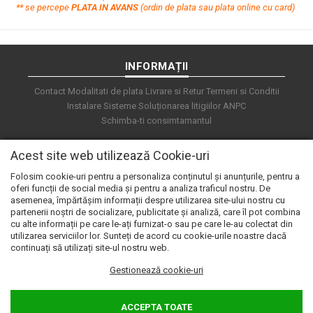
**
s
e percepe
PLATA IN AVANS
(ordin de plata sau plata online cu card)
INFORMAȚII
Contact
Modalitati de plata
Livrare si Retur
Termeni si Conditii
Instalare Sisteme
Soluționarea litigiilor
ANPC
Schimba-ti consimtamantul
Acest site web utilizează Cookie-uri
Folosim cookie-uri pentru a personaliza conținutul și anunțurile, pentru a
oferi funcții de social media și pentru a analiza traficul nostru. De
asemenea, împărtășim informații despre utilizarea site-ului nostru cu
partenerii noștri de socializare, publicitate și analiză, care îl pot combina
cu alte informații pe care le-ați furnizat-o sau pe care le-au colectat din
utilizarea serviciilor lor. Sunteți de acord cu cookie-urile noastre dacă
continuați să utilizați site-ul nostru web.
Gestionează cookie-uri
© 2026 e.automat. Powered by
blugento
ACCEPTA TOATE