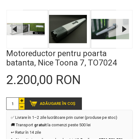
Motoreductor pentru poarta
batanta, Nice Toona 7, TO7024
2.200,00 RON
ADĂUGARE ÎN COȘ
✅ Livrare în 1–2 zile lucrătoare prin curier (produse pe stoc)
🚚 Transport
gratuit
la comenzi peste 500 lei
↩️ Retur în 14 zile