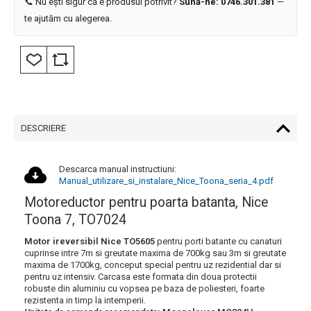
📞 Nu ești sigur că e produsul potrivit?
Sună-ne: 0746.301.381
—
te ajutăm cu alegerea.
DESCRIERE
Descarca manual instructiuni:
Manual_utilizare_si_instalare_Nice_Toona_seria_4.pdf
Motoreductor pentru poarta batanta, Nice
Toona 7, TO7024
Motor ireversibil Nice TO5605
pentru porti batante cu canaturi
cuprinse intre 7m si greutate maxima de 700kg sau 3m si greutate
maxima de 1700kg, conceput special pentru uz rezidential dar si
pentru uz intensiv. Carcasa este formata din doua protectii
robuste din aluminiu cu vopsea pe baza de poliesteri, foarte
rezistenta in timp la intemperii.