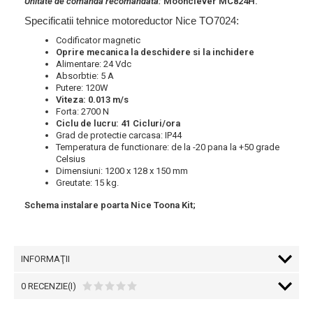
Unitate de comanda recomandata:
Moonclever MC824H.
Specificatii tehnice motoreductor Nice TO7024:
Codificator magnetic
Oprire mecanica la deschidere si la inchidere
Alimentare: 24 Vdc
Absorbtie: 5 A
Putere: 120W
Viteza: 0.013 m/s
Forta: 2700 N
Ciclu de lucru: 41 Cicluri/ora
Grad de protectie carcasa: IP44
Temperatura de functionare: de la -20 pana la +50 grade
Celsius
Dimensiuni: 1200 x 128 x 150 mm
Greutate: 15 kg.
Schema instalare poarta Nice Toona Kit;
INFORMAŢII
0 RECENZIE(I)