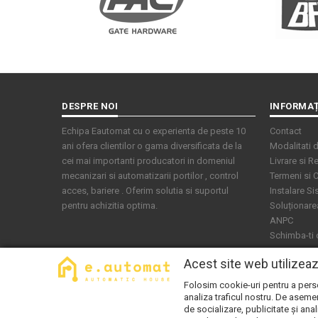
DESPRE NOI
INFORMAȚ
Echipa Eautomat cu o experienta de peste 10
Contact
ani ofera clientilor o gama diversificata de la
Modalitati d
cei mai importanti producatori in domeniul
Livrare si Re
mecanizari si automatizarii portilor , control
Termeni si C
acces, bariere . Oferim solutia si suportul
Instalare S
pentru achizitia optima.
Soluționarea 
ANPC
Schimba-ti
Acest site web utilizea
Folosim cookie-uri pentru a person
analiza traficul nostru. De asemen
de socializare, publicitate și anal