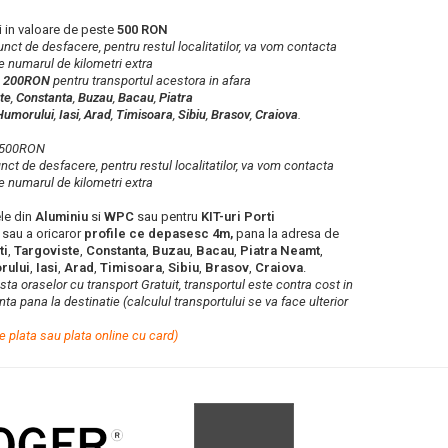
 in valoare de peste
500 RON
 punct de desfacere, pentru restul localitatilor, va vom contacta
e numarul de kilometri extra
a
200RON
pentru transportul acestora in afara
te
,
Constanta
,
Buzau
,
Bacau
,
Piatra
Humorului
,
Iasi
,
Arad
,
Timisoara
,
Sibiu
,
Brasov
,
Craiova
.
b 500RON
punct de desfacere, pentru restul localitatilor, va vom contacta
e numarul de kilometri extra
le din
Aluminiu
si
WPC
sau pentru
KIT-uri Porti
e
sau a oricaror
profile ce depasesc 4m,
pana la adresa de
ti
,
Targoviste
,
Constanta
,
Buzau
,
Bacau
,
Piatra Neamt
,
rului
,
Iasi
,
Arad
,
Timisoara
,
Sibiu
,
Brasov
,
Craiova
.
lista oraselor cu transport Gratuit, transportul este contra cost in
ta pana la destinatie (calculul transportului se va face ulterior
e plata sau plata online cu card)