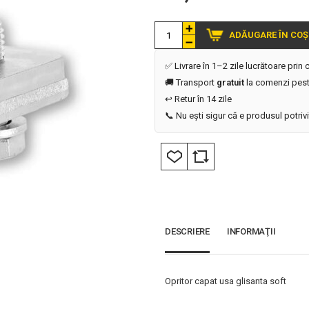
ADĂUGARE ÎN COȘ
✅ Livrare în 1–2 zile lucrătoare prin
🚚 Transport
gratuit
la comenzi pest
↩️ Retur în 14 zile
📞 Nu ești sigur că e produsul potriv
DESCRIERE
INFORMAŢII
Opritor capat usa glisanta soft