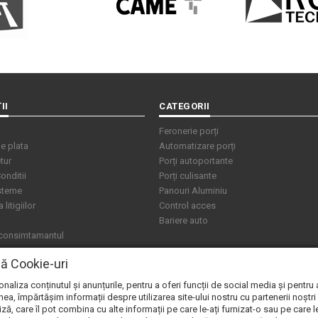
II
CATEGORII
Feronerie porți
e plata
Automatizare porți
tur
Porți autoportante
onditii
Porți culisante
isteme
Panouri Aluminiu
litigiilor
Control acces
Bariere auto
 consimtamantul
ză Cookie-uri
aliza conținutul și anunțurile, pentru a oferi funcții de social media și pentru 
ea, împărtășim informații despre utilizarea site-ului nostru cu partenerii noștri
iză, care îl pot combina cu alte informații pe care le-ați furnizat-o sau pe care l