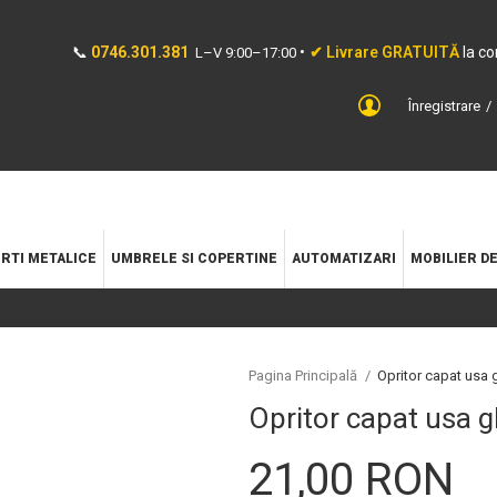
📞
0746.301.381
•
✔ Livrare GRATUITĂ
la c
L–V 9:00–17:00
Înregistrare
RTI METALICE
UMBRELE SI COPERTINE
AUTOMATIZARI
MOBILIER D
Pagina Principală
/
Opritor capat usa g
Opritor capat usa g
21,00 RON