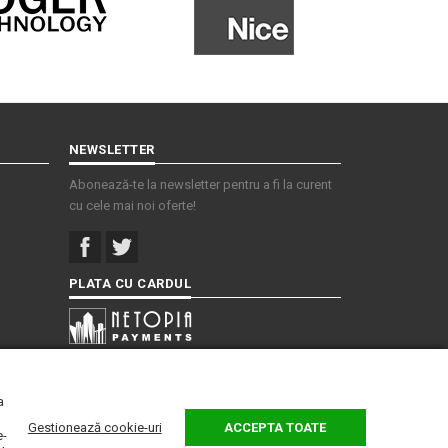
NEWSLETTER
Abonează-te la newsletter pentru a fi la curent
cu cele mai noi oferte!
PLATA CU CARDUL
a
Gestionează cookie-uri
ACCEPTA TOATE
e-