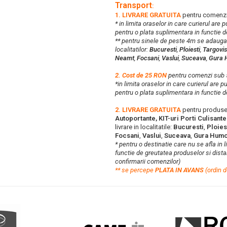
Transport
:
1. LIVRARE GRATUITA
pentru comenzi
* in limita oraselor in care curierul are
pentru o plata suplimentara in functie d
** pentru sinele de peste 4m se adaug
localitatilor:
Bucuresti
,
Ploiesti
,
Targovis
Neamt
,
Focsani
,
Vaslui
,
Suceava
,
Gura 
2. Cost de 25 RON
pentru comenzi su
*in limita oraselor in care curierul are 
pentru o plata suplimentara in functie d
2. LIVRARE GRATUITA
pentru produse
Autoportante, KIT-uri Porti Culisant
livrare in localitatile:
Bucuresti
,
Ploies
Focsani
,
Vaslui
,
Suceava
,
Gura Humo
* pentru o destinatie care nu se afla in 
functie de greutatea produselor si distan
confirmarii comenzilor)
**
s
e percepe
PLATA IN AVANS
(ordin d