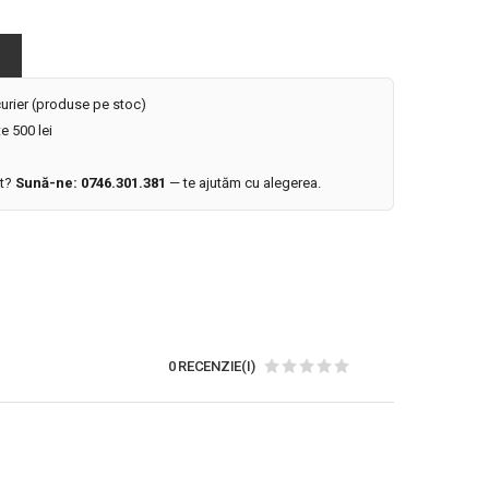
 curier (produse pe stoc)
e 500 lei
it?
Sună-ne: 0746.301.381
— te ajutăm cu alegerea.
0 RECENZIE(I)