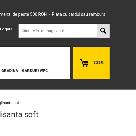
omenzi de peste 500 RON • Plata cu cardul sau ramburs
Logare
COȘ
E GRADINA
GARDURI WPC
lisanta soft
lisanta soft