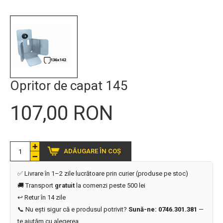
Opritor de capat 145
107,00 RON
ADĂUGARE ÎN COȘ
✅ Livrare în 1–2 zile lucrătoare prin curier (produse pe stoc)
🚚 Transport
gratuit
la comenzi peste 500 lei
↩️ Retur în 14 zile
📞 Nu ești sigur că e produsul potrivit?
Sună-ne: 0746.301.381
—
te ajutăm cu alegerea.