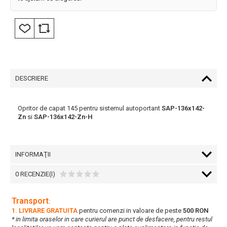
DESCRIERE
Opritor de capat 145 pentru sistemul autoportant
SAP-136x142-
Zn
si
SAP-136x142-Zn-H
INFORMAŢII
0 RECENZIE(I)
Transport
:
1. LIVRARE GRATUITA
pentru comenzi in valoare de peste
500 RON
* in limita oraselor in care curierul are punct de desfacere, pentru restul