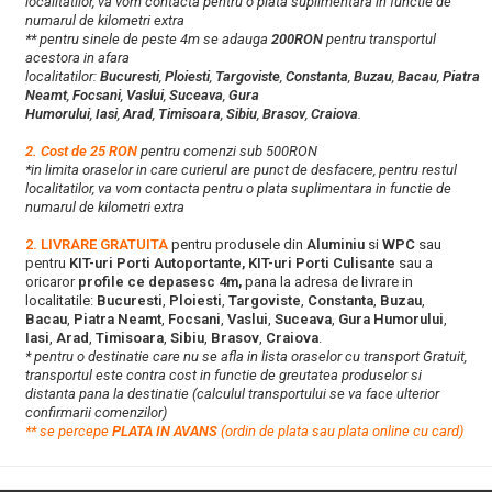
localitatilor, va vom contacta pentru o plata suplimentara in functie de
numarul de kilometri extra
** pentru sinele de peste 4m se adauga
200RON
pentru transportul
acestora in afara
localitatilor:
Bucuresti
,
Ploiesti
,
Targoviste
,
Constanta
,
Buzau
,
Bacau
,
Piatra
Neamt
,
Focsani
,
Vaslui
,
Suceava
,
Gura
Humorului
,
Iasi
,
Arad
,
Timisoara
,
Sibiu
,
Brasov
,
Craiova
.
2. Cost de 25 RON
pentru comenzi sub 500RON
*in limita oraselor in care curierul are punct de desfacere, pentru restul
localitatilor, va vom contacta pentru o plata suplimentara in functie de
numarul de kilometri extra
2. LIVRARE GRATUITA
pentru produsele din
Aluminiu
si
WPC
sau
pentru
KIT-uri Porti Autoportante, KIT-uri Porti Culisante
sau a
oricaror
profile ce depasesc 4m,
pana la adresa de livrare in
localitatile:
Bucuresti
,
Ploiesti
,
Targoviste
,
Constanta
,
Buzau
,
Bacau
,
Piatra Neamt
,
Focsani
,
Vaslui
,
Suceava
,
Gura Humorului
,
Iasi
,
Arad
,
Timisoara
,
Sibiu
,
Brasov
,
Craiova
.
* pentru o destinatie care nu se afla in lista oraselor cu transport Gratuit,
transportul este contra cost in functie de greutatea produselor si
distanta pana la destinatie (calculul transportului se va face ulterior
confirmarii comenzilor)
**
s
e percepe
PLATA IN AVANS
(ordin de plata sau plata online cu card)