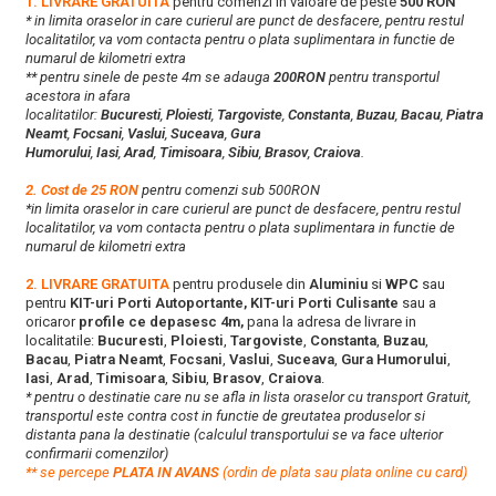
1. LIVRARE GRATUITA
pentru comenzi in valoare de peste
500 RON
* in limita oraselor in care curierul are punct de desfacere, pentru restul
localitatilor, va vom contacta pentru o plata suplimentara in functie de
numarul de kilometri extra
** pentru sinele de peste 4m se adauga
200RON
pentru transportul
acestora in afara
localitatilor:
Bucuresti
,
Ploiesti
,
Targoviste
,
Constanta
,
Buzau
,
Bacau
,
Piatra
Neamt
,
Focsani
,
Vaslui
,
Suceava
,
Gura
Humorului
,
Iasi
,
Arad
,
Timisoara
,
Sibiu
,
Brasov
,
Craiova
.
2. Cost de 25 RON
pentru comenzi sub 500RON
*in limita oraselor in care curierul are punct de desfacere, pentru restul
localitatilor, va vom contacta pentru o plata suplimentara in functie de
numarul de kilometri extra
2. LIVRARE GRATUITA
pentru produsele din
Aluminiu
si
WPC
sau
pentru
KIT-uri Porti Autoportante, KIT-uri Porti Culisante
sau a
oricaror
profile ce depasesc 4m,
pana la adresa de livrare in
localitatile:
Bucuresti
,
Ploiesti
,
Targoviste
,
Constanta
,
Buzau
,
Bacau
,
Piatra Neamt
,
Focsani
,
Vaslui
,
Suceava
,
Gura Humorului
,
Iasi
,
Arad
,
Timisoara
,
Sibiu
,
Brasov
,
Craiova
.
* pentru o destinatie care nu se afla in lista oraselor cu transport Gratuit,
transportul este contra cost in functie de greutatea produselor si
distanta pana la destinatie (calculul transportului se va face ulterior
confirmarii comenzilor)
**
s
e percepe
PLATA IN AVANS
(ordin de plata sau plata online cu card)