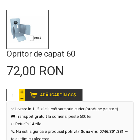
Opritor de capat 60
72,00 RON
ADĂUGARE ÎN COȘ
✅ Livrare în 1–2 zile lucrătoare prin curier (produse pe stoc)
🚚 Transport
gratuit
la comenzi peste 500 lei
↩️ Retur în 14 zile
📞 Nu ești sigur că e produsul potrivit?
Sună-ne: 0746.301.381
—
te ajutăm cu alegerea.