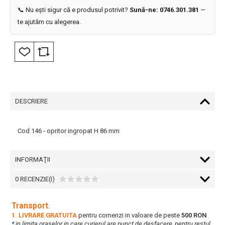
📞 Nu ești sigur că e produsul potrivit?
Sună-ne: 0746.301.381
—
te ajutăm cu alegerea.
DESCRIERE
Cod 146 - opritor ingropat H 86 mm
INFORMAŢII
0 RECENZIE(I)
Transport
:
1. LIVRARE GRATUITA
pentru comenzi in valoare de peste
500 RON
* in limita oraselor in care curierul are punct de desfacere, pentru restul