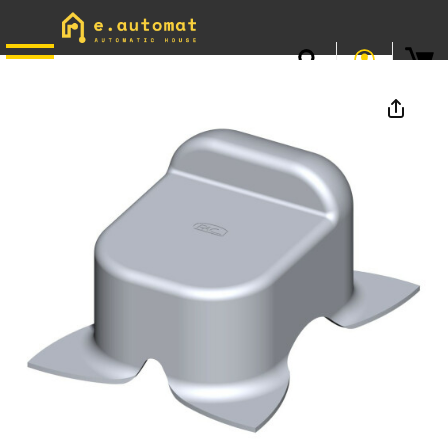
📞
0746.301.381
· L–V 9–17 · Livrare gratuită peste 500 lei