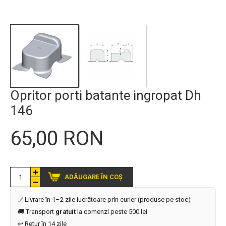
Opritor porti batante ingropat Dh
146
65,00 RON
ADĂUGARE ÎN COȘ
✅ Livrare în 1–2 zile lucrătoare prin curier (produse pe stoc)
🚚 Transport
gratuit
la comenzi peste 500 lei
↩️ Retur în 14 zile