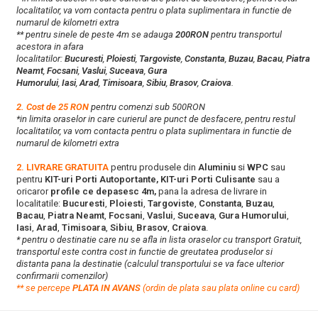
localitatilor, va vom contacta pentru o plata suplimentara in functie de
numarul de kilometri extra
** pentru sinele de peste 4m se adauga
200RON
pentru transportul
acestora in afara
localitatilor:
Bucuresti
,
Ploiesti
,
Targoviste
,
Constanta
,
Buzau
,
Bacau
,
Piatra
Neamt
,
Focsani
,
Vaslui
,
Suceava
,
Gura
Humorului
,
Iasi
,
Arad
,
Timisoara
,
Sibiu
,
Brasov
,
Craiova
.
2. Cost de 25 RON
pentru comenzi sub 500RON
*in limita oraselor in care curierul are punct de desfacere, pentru restul
localitatilor, va vom contacta pentru o plata suplimentara in functie de
numarul de kilometri extra
2. LIVRARE GRATUITA
pentru produsele din
Aluminiu
si
WPC
sau
pentru
KIT-uri Porti Autoportante, KIT-uri Porti Culisante
sau a
oricaror
profile ce depasesc 4m,
pana la adresa de livrare in
localitatile:
Bucuresti
,
Ploiesti
,
Targoviste
,
Constanta
,
Buzau
,
Bacau
,
Piatra Neamt
,
Focsani
,
Vaslui
,
Suceava
,
Gura Humorului
,
Iasi
,
Arad
,
Timisoara
,
Sibiu
,
Brasov
,
Craiova
.
* pentru o destinatie care nu se afla in lista oraselor cu transport Gratuit,
transportul este contra cost in functie de greutatea produselor si
distanta pana la destinatie (calculul transportului se va face ulterior
confirmarii comenzilor)
**
s
e percepe
PLATA IN AVANS
(ordin de plata sau plata online cu card)