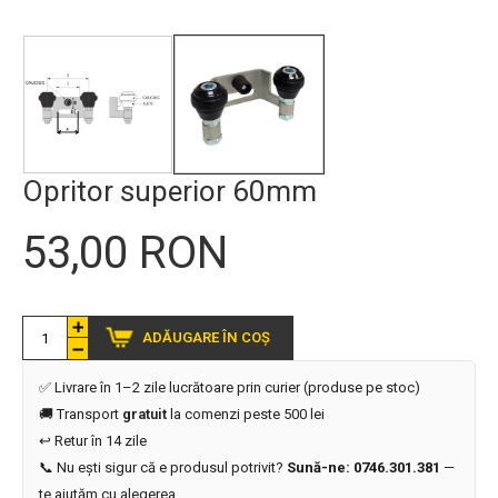
Opritor superior 60mm
53,00 RON
ADĂUGARE ÎN COȘ
✅ Livrare în 1–2 zile lucrătoare prin curier (produse pe stoc)
🚚 Transport
gratuit
la comenzi peste 500 lei
↩️ Retur în 14 zile
📞 Nu ești sigur că e produsul potrivit?
Sună-ne: 0746.301.381
—
te ajutăm cu alegerea.