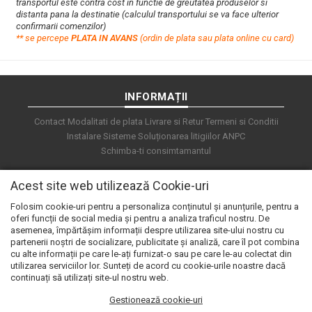
transportul este contra cost in functie de greutatea produselor si
distanta pana la destinatie (calculul transportului se va face ulterior
confirmarii comenzilor)
**
s
e percepe
PLATA IN AVANS
(ordin de plata sau plata online cu card)
INFORMAȚII
Contact
Modalitati de plata
Livrare si Retur
Termeni si Conditii
Instalare Sisteme
Soluționarea litigiilor
ANPC
Schimba-ti consimtamantul
Acest site web utilizează Cookie-uri
Folosim cookie-uri pentru a personaliza conținutul și anunțurile, pentru a
oferi funcții de social media și pentru a analiza traficul nostru. De
asemenea, împărtășim informații despre utilizarea site-ului nostru cu
partenerii noștri de socializare, publicitate și analiză, care îl pot combina
cu alte informații pe care le-ați furnizat-o sau pe care le-au colectat din
utilizarea serviciilor lor. Sunteți de acord cu cookie-urile noastre dacă
continuați să utilizați site-ul nostru web.
Gestionează cookie-uri
© 2026 e.automat. Powered by
blugento