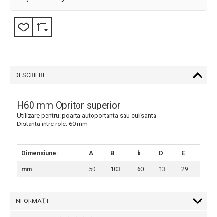
DESCRIERE
H60 mm Opritor superior
Utilizare pentru: poarta autoportanta sau culisanta
Distanta intre role: 60 mm
Dimensiune:
A
B
b
D
E
mm
50
103
60
13
29
INFORMAŢII