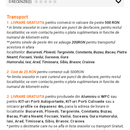
0 RECENZIE(I)
Transport
:
1. LIVRARE GRATUITA
pentru comenzi in valoare de peste
500 RON
* in limita oraselor in care curierul are punct de desfacere, pentru restul
localitatilor, va vom contacta pentru o plata suplimentara in functie de
numarul de kilometri extra
** pentru sinele de peste 4m se adauga
200RON
pentru transportul
acestora in afara
localitatilor:
Bucuresti
,
Ploiesti
,
Targoviste
,
Constanta
,
Buzau
,
Bacau
,
Piatra
Neamt
,
Focsani
,
Vaslui
,
Suceava
,
Gura
Humorului
,
Iasi
,
Arad
,
Timisoara
,
Sibiu
,
Brasov
,
Craiova
.
2. Cost de 25 RON
pentru comenzi sub 500RON
*in limita oraselor in care curierul are punct de desfacere, pentru restul
localitatilor, va vom contacta pentru o plata suplimentara in functie de
numarul de kilometri extra
2. LIVRARE GRATUITA
pentru produsele din
Aluminiu
si
WPC
sau
pentru
KIT-uri Porti Autoportante, KIT-uri Porti Culisante
sau a
oricaror
profile ce depasesc 4m,
pana la adresa de livrare in
localitatile:
Bucuresti
,
Ploiesti
,
Targoviste
,
Constanta
,
Buzau
,
Bacau
,
Piatra Neamt
,
Focsani
,
Vaslui
,
Suceava
,
Gura Humorului
,
Iasi
,
Arad
,
Timisoara
,
Sibiu
,
Brasov
,
Craiova
.
* pentru o destinatie care nu se afla in lista oraselor cu transport Gratuit,