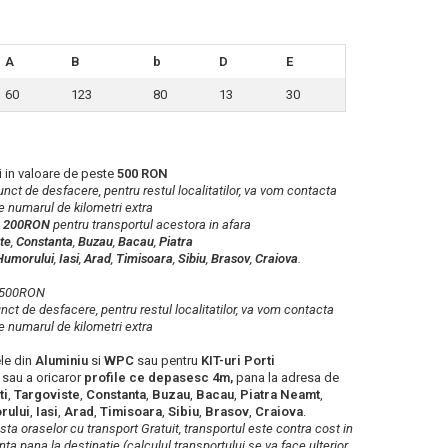
A
B
b
D
E
60
123
80
13
30
 in valoare de peste
500 RON
 punct de desfacere, pentru restul localitatilor, va vom contacta
e numarul de kilometri extra
a
200RON
pentru transportul acestora in afara
te
,
Constanta
,
Buzau
,
Bacau
,
Piatra
Humorului
,
Iasi
,
Arad
,
Timisoara
,
Sibiu
,
Brasov
,
Craiova
.
b 500RON
punct de desfacere, pentru restul localitatilor, va vom contacta
e numarul de kilometri extra
le din
Aluminiu
si
WPC
sau pentru
KIT-uri Porti
e
sau a oricaror
profile ce depasesc 4m,
pana la adresa de
ti
,
Targoviste
,
Constanta
,
Buzau
,
Bacau
,
Piatra Neamt
,
rului
,
Iasi
,
Arad
,
Timisoara
,
Sibiu
,
Brasov
,
Craiova
.
lista oraselor cu transport Gratuit, transportul este contra cost in
ta pana la destinatie (calculul transportului se va face ulterior