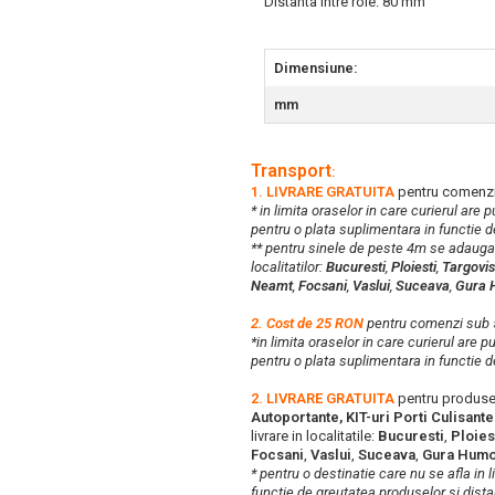
Distanta intre role: 80 mm
Dimensiune:
mm
Transport
:
1. LIVRARE GRATUITA
pentru comenzi
* in limita oraselor in care curierul are
pentru o plata suplimentara in functie d
** pentru sinele de peste 4m se adaug
localitatilor:
Bucuresti
,
Ploiesti
,
Targovis
Neamt
,
Focsani
,
Vaslui
,
Suceava
,
Gura 
2. Cost de 25 RON
pentru comenzi su
*in limita oraselor in care curierul are 
pentru o plata suplimentara in functie d
2. LIVRARE GRATUITA
pentru produse
Autoportante, KIT-uri Porti Culisant
livrare in localitatile:
Bucuresti
,
Ploies
Focsani
,
Vaslui
,
Suceava
,
Gura Humo
* pentru o destinatie care nu se afla in 
functie de greutatea produselor si distan