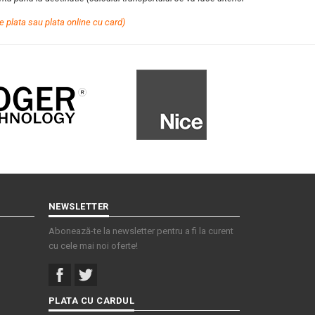
e plata sau plata online cu card)
NEWSLETTER
Abonează-te la newsletter pentru a fi la curent
cu cele mai noi oferte!
PLATA CU CARDUL