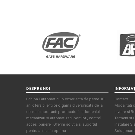
DESPRE NOI
INFORMAȚ
Echipa Eautomat cu o experienta de peste 10
Contact
ani ofera clientilor o gama diversificata de la
Modalitati d
cei mai importanti producatori in domeniul
Livrare si Re
mecanizari si automatizarii portilor , control
Termeni si C
acces, bariere . Oferim solutia si suportul
Instalare S
pentru achizitia optima.
Soluționarea 