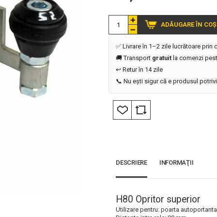
ADĂUGARE ÎN COȘ
✅ Livrare în 1–2 zile lucrătoare prin
🚚 Transport
gratuit
la comenzi pest
↩️ Retur în 14 zile
📞 Nu ești sigur că e produsul potriv
DESCRIERE
INFORMAŢII
H80 Opritor superior
Utilizare pentru: poarta autoportanta