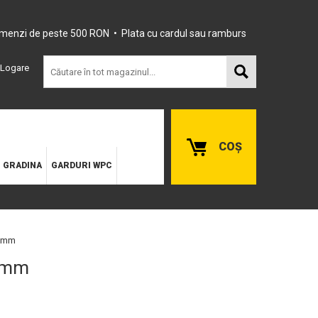
omenzi de peste 500 RON • Plata cu cardul sau ramburs
Logare
COȘ
E GRADINA
GARDURI WPC
80mm
80mm