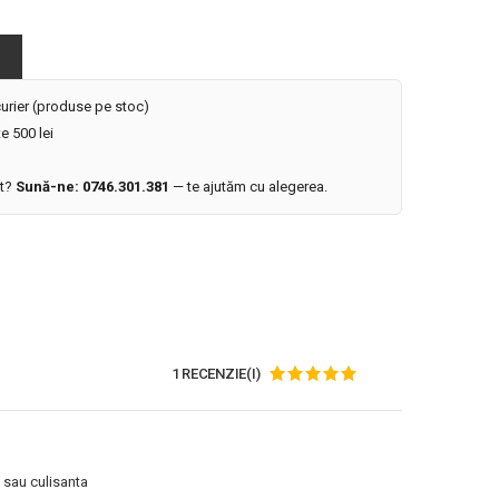
 curier (produse pe stoc)
e 500 lei
it?
Sună-ne: 0746.301.381
— te ajutăm cu alegerea.
1 RECENZIE(I)
 sau culisanta