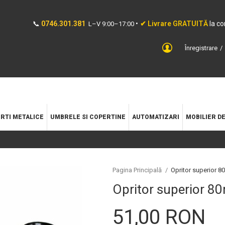
📞
0746.301.381
•
✔ Livrare GRATUITĂ
la c
L–V 9:00–17:00
Înregistrare
RTI METALICE
UMBRELE SI COPERTINE
AUTOMATIZARI
MOBILIER D
Pagina Principală
/
Opritor superior 
Opritor superior 
51,00 RON