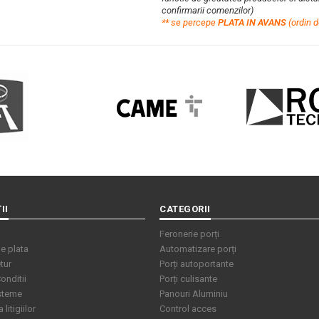
confirmarii comenzilor)
**
s
e percepe
PLATA IN AVANS
(ordin d
II
CATEGORII
Feronerie porți
e plata
Automatizare porți
tur
Porți autoportante
onditii
Porți culisante
isteme
Panouri Aluminiu
litigiilor
Control acces