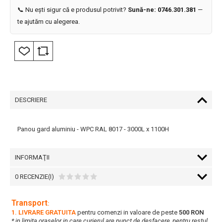
📞 Nu ești sigur că e produsul potrivit?
Sună-ne: 0746.301.381
—
te ajutăm cu alegerea.
DESCRIERE
Panou gard aluminiu - WPC RAL 8017 - 3000L x 1100H
INFORMAŢII
0 RECENZIE(I)
Transport
:
1. LIVRARE GRATUITA
pentru comenzi in valoare de peste
500 RON
* in limita oraselor in care curierul are punct de desfacere, pentru restul