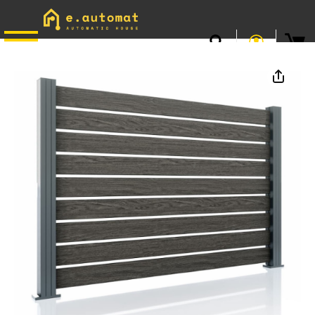
📞
0746.301.381
· L–V 9–17 · Livrare gratuită peste 500 lei