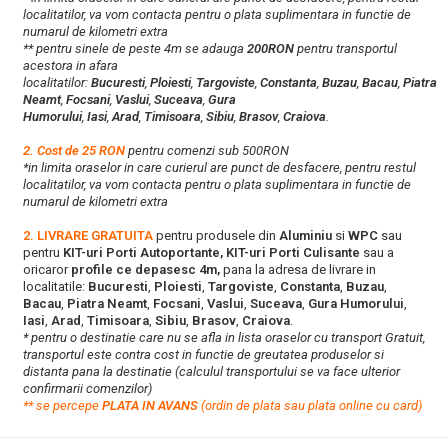
localitatilor, va vom contacta pentru o plata suplimentara in functie de
numarul de kilometri extra
** pentru sinele de peste 4m se adauga
200RON
pentru transportul
acestora in afara
localitatilor:
Bucuresti
,
Ploiesti
,
Targoviste
,
Constanta
,
Buzau
,
Bacau
,
Piatra
Neamt
,
Focsani
,
Vaslui
,
Suceava
,
Gura
Humorului
,
Iasi
,
Arad
,
Timisoara
,
Sibiu
,
Brasov
,
Craiova
.
2. Cost de 25 RON
pentru comenzi sub 500RON
*in limita oraselor in care curierul are punct de desfacere, pentru restul
localitatilor, va vom contacta pentru o plata suplimentara in functie de
numarul de kilometri extra
2. LIVRARE GRATUITA
pentru produsele din
Aluminiu
si
WPC
sau
pentru
KIT-uri Porti Autoportante, KIT-uri Porti Culisante
sau a
oricaror
profile ce depasesc 4m,
pana la adresa de livrare in
localitatile:
Bucuresti
,
Ploiesti
,
Targoviste
,
Constanta
,
Buzau
,
Bacau
,
Piatra Neamt
,
Focsani
,
Vaslui
,
Suceava
,
Gura Humorului
,
Iasi
,
Arad
,
Timisoara
,
Sibiu
,
Brasov
,
Craiova
.
* pentru o destinatie care nu se afla in lista oraselor cu transport Gratuit,
transportul este contra cost in functie de greutatea produselor si
distanta pana la destinatie (calculul transportului se va face ulterior
confirmarii comenzilor)
**
s
e percepe
PLATA IN AVANS
(ordin de plata sau plata online cu card)