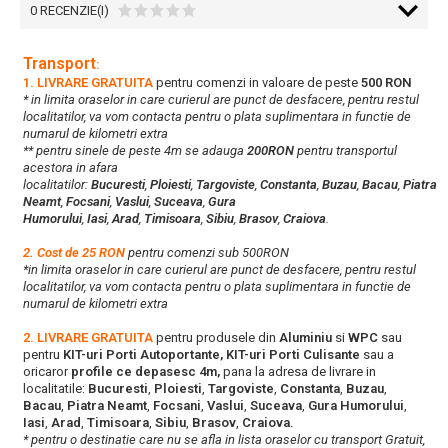
0 RECENZIE(I)
Transport
:
1. LIVRARE GRATUITA
pentru comenzi in valoare de peste
500 RON
* in limita oraselor in care curierul are punct de desfacere, pentru restul
localitatilor, va vom contacta pentru o plata suplimentara in functie de
numarul de kilometri extra
** pentru sinele de peste 4m se adauga
200RON
pentru transportul
acestora in afara
localitatilor:
Bucuresti
,
Ploiesti
,
Targoviste
,
Constanta
,
Buzau
,
Bacau
,
Piatra
Neamt
,
Focsani
,
Vaslui
,
Suceava
,
Gura
Humorului
,
Iasi
,
Arad
,
Timisoara
,
Sibiu
,
Brasov
,
Craiova
.
2. Cost de 25 RON
pentru comenzi sub 500RON
*in limita oraselor in care curierul are punct de desfacere, pentru restul
localitatilor, va vom contacta pentru o plata suplimentara in functie de
numarul de kilometri extra
2. LIVRARE GRATUITA
pentru produsele din
Aluminiu
si
WPC
sau
pentru
KIT-uri Porti Autoportante, KIT-uri Porti Culisante
sau a
oricaror
profile ce depasesc 4m,
pana la adresa de livrare in
localitatile:
Bucuresti
,
Ploiesti
,
Targoviste
,
Constanta
,
Buzau
,
Bacau
,
Piatra Neamt
,
Focsani
,
Vaslui
,
Suceava
,
Gura Humorului
,
Iasi
,
Arad
,
Timisoara
,
Sibiu
,
Brasov
,
Craiova
.
* pentru o destinatie care nu se afla in lista oraselor cu transport Gratuit,