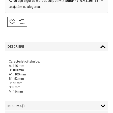
📞 Nu ești sigur că e produsul potrivit?
Sună-ne: 0746.301.381
—
te ajutăm cu alegerea.
DESCRIERE
Caracteristici tehnice:
A: 140 mm
B: 100 mm
A1: 100 mm
B1: 52 mm
H: 68 mm
S: 8 mm
M: 16 mm
INFORMAŢII