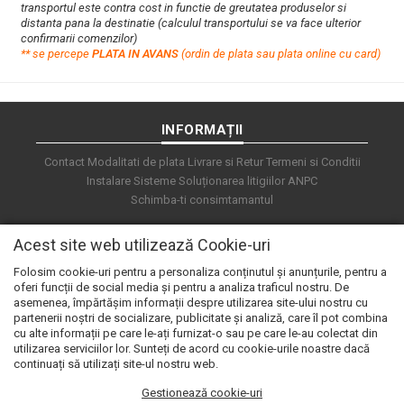
transportul este contra cost in functie de greutatea produselor si
distanta pana la destinatie (calculul transportului se va face ulterior
confirmarii comenzilor)
**
s
e percepe
PLATA IN AVANS
(ordin de plata sau plata online cu card)
INFORMAȚII
Contact
Modalitati de plata
Livrare si Retur
Termeni si Conditii
Instalare Sisteme
Soluționarea litigiilor
ANPC
Schimba-ti consimtamantul
Acest site web utilizează Cookie-uri
Folosim cookie-uri pentru a personaliza conținutul și anunțurile, pentru a
oferi funcții de social media și pentru a analiza traficul nostru. De
asemenea, împărtășim informații despre utilizarea site-ului nostru cu
partenerii noștri de socializare, publicitate și analiză, care îl pot combina
cu alte informații pe care le-ați furnizat-o sau pe care le-au colectat din
utilizarea serviciilor lor. Sunteți de acord cu cookie-urile noastre dacă
continuați să utilizați site-ul nostru web.
Gestionează cookie-uri