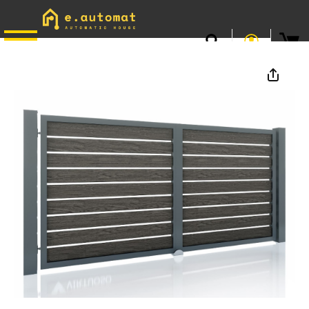
📞
0746.301.381
· L–V 9–17 · Livrare gratuită peste 500 lei