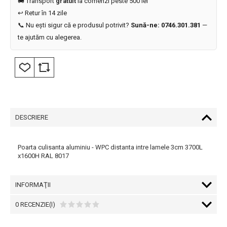
🚚 Transport
gratuit
la comenzi peste 500 lei
↩️ Retur în 14 zile
📞 Nu ești sigur că e produsul potrivit?
Sună-ne: 0746.301.381
—
te ajutăm cu alegerea.
DESCRIERE
Poarta culisanta aluminiu - WPC distanta intre lamele 3cm 3700L
x1600H RAL 8017
INFORMAŢII
0 RECENZIE(I)