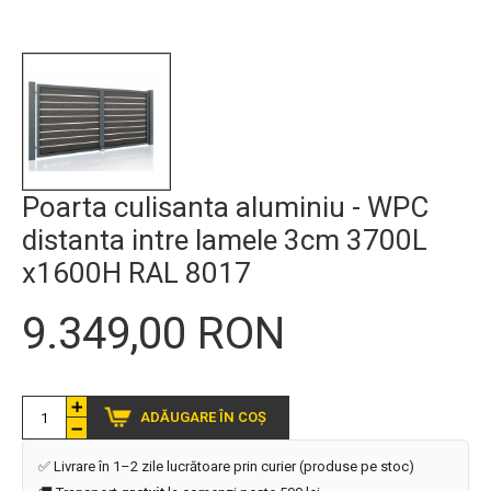
Poarta culisanta aluminiu - WPC
distanta intre lamele 3cm 3700L
x1600H RAL 8017
9.349,00 RON
ADĂUGARE ÎN COȘ
✅ Livrare în 1–2 zile lucrătoare prin curier (produse pe stoc)