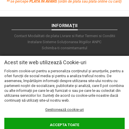
**
s
e percepe
PLATA IN AVANS
(ordin de plata sau plata online cu card)
INFORMAȚII
Contact
Modalitati de plata
Livrare si Retur
Termeni si Conditii
Instalare Sisteme
Soluționarea litigiilor
ANPC
Schimba-ti consimtamantul
Acest site web utilizează Cookie-uri
Folosim cookie-uri pentru a personaliza conținutul și anunțurile, pentru a
oferi funcții de social media și pentru a analiza traficul nostru. De
asemenea, împărtășim informații despre utilizarea site-ului nostru cu
partenerii noștri de socializare, publicitate și analiză, care îl pot combina
cu alte informații pe care le-ați furnizat-o sau pe care le-au colectat din
utilizarea serviciilor lor. Sunteți de acord cu cookie-urile noastre dacă
continuați să utilizați site-ul nostru web.
Gestionează cookie-uri
© 2026 e.automat. Powered by
blugento
ACCEPTA TOATE