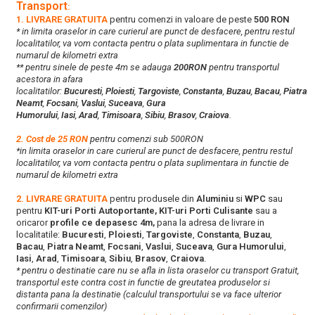
Transport
:
1. LIVRARE GRATUITA
pentru comenzi in valoare de peste
500 RON
* in limita oraselor in care curierul are punct de desfacere, pentru restul
localitatilor, va vom contacta pentru o plata suplimentara in functie de
numarul de kilometri extra
** pentru sinele de peste 4m se adauga
200RON
pentru transportul
acestora in afara
localitatilor:
Bucuresti
,
Ploiesti
,
Targoviste
,
Constanta
,
Buzau
,
Bacau
,
Piatra
Neamt
,
Focsani
,
Vaslui
,
Suceava
,
Gura
Humorului
,
Iasi
,
Arad
,
Timisoara
,
Sibiu
,
Brasov
,
Craiova
.
2. Cost de 25 RON
pentru comenzi sub 500RON
*in limita oraselor in care curierul are punct de desfacere, pentru restul
localitatilor, va vom contacta pentru o plata suplimentara in functie de
numarul de kilometri extra
2. LIVRARE GRATUITA
pentru produsele din
Aluminiu
si
WPC
sau
pentru
KIT-uri Porti Autoportante, KIT-uri Porti Culisante
sau a
oricaror
profile ce depasesc 4m,
pana la adresa de livrare in
localitatile:
Bucuresti
,
Ploiesti
,
Targoviste
,
Constanta
,
Buzau
,
Bacau
,
Piatra Neamt
,
Focsani
,
Vaslui
,
Suceava
,
Gura Humorului
,
Iasi
,
Arad
,
Timisoara
,
Sibiu
,
Brasov
,
Craiova
.
* pentru o destinatie care nu se afla in lista oraselor cu transport Gratuit,
transportul este contra cost in functie de greutatea produselor si
distanta pana la destinatie (calculul transportului se va face ulterior
confirmarii comenzilor)