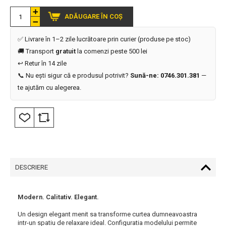
ADĂUGARE ÎN COȘ
✅ Livrare în 1–2 zile lucrătoare prin curier (produse pe stoc)
🚚 Transport
gratuit
la comenzi peste 500 lei
↩️ Retur în 14 zile
📞 Nu ești sigur că e produsul potrivit?
Sună-ne: 0746.301.381
—
te ajutăm cu alegerea.
DESCRIERE
Modern. Calitativ. Elegant.
Un design elegant menit sa transforme curtea dumneavoastra
intr-un spatiu de relaxare ideal. Configuratia modelului permite