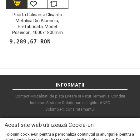
Poarta Culisanta Glisanta
Metalica Din Aluminiu,
Prefabricata, Model
Poseidon, 4000x1800mm
9.289,67 RON
INFORMAȚII
Contact
Modalitati de plata
Livrare si Retur
Termeni si Conditii
Instalare Sisteme
Soluționarea litigiilor
ANPC
Schimba-ti consimtamantul
Acest site web utilizează Cookie-uri
Folosim cookie-uri pentru a personaliza conținutul și anunțurile, pentru a
oferi funcții de social media și pentru a analiza traficul nostru. De