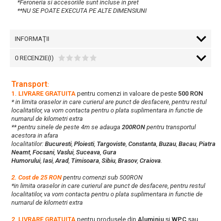
*Feroneria si accesoriile sunt incluse in pret
**NU SE POATE EXECUTA PE ALTE DIMENSIUNI
INFORMAŢII
0 RECENZIE(I)
Transport
:
1. LIVRARE GRATUITA
pentru comenzi in valoare de peste
500 RON
* in limita oraselor in care curierul are punct de desfacere, pentru restul
localitatilor, va vom contacta pentru o plata suplimentara in functie de
numarul de kilometri extra
** pentru sinele de peste 4m se adauga
200RON
pentru transportul
acestora in afara
localitatilor:
Bucuresti
,
Ploiesti
,
Targoviste
,
Constanta
,
Buzau
,
Bacau
,
Piatra
Neamt
,
Focsani
,
Vaslui
,
Suceava
,
Gura
Humorului
,
Iasi
,
Arad
,
Timisoara
,
Sibiu
,
Brasov
,
Craiova
.
2. Cost de 25 RON
pentru comenzi sub 500RON
*in limita oraselor in care curierul are punct de desfacere, pentru restul
localitatilor, va vom contacta pentru o plata suplimentara in functie de
numarul de kilometri extra
2. LIVRARE GRATUITA
pentru produsele din
Aluminiu
si
WPC
sau