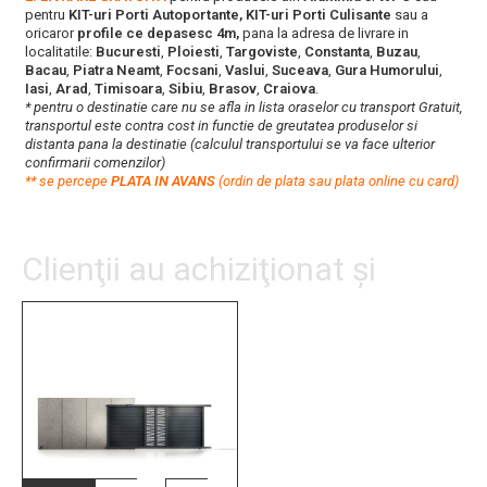
pentru
KIT-uri Porti Autoportante, KIT-uri Porti Culisante
sau a
oricaror
profile ce depasesc 4m,
pana la adresa de livrare in
localitatile:
Bucuresti
,
Ploiesti
,
Targoviste
,
Constanta
,
Buzau
,
Bacau
,
Piatra Neamt
,
Focsani
,
Vaslui
,
Suceava
,
Gura Humorului
,
Iasi
,
Arad
,
Timisoara
,
Sibiu
,
Brasov
,
Craiova
.
* pentru o destinatie care nu se afla in lista oraselor cu transport Gratuit,
transportul este contra cost in functie de greutatea produselor si
distanta pana la destinatie (calculul transportului se va face ulterior
confirmarii comenzilor)
**
s
e percepe
PLATA IN AVANS
(ordin de plata sau plata online cu card)
Clienţii au achiziţionat şi