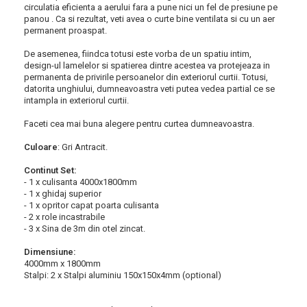
circulatia eficienta a aerului fara a pune nici un fel de presiune pe
panou . Ca si rezultat, veti avea o curte bine ventilata si cu un aer
permanent proaspat.
De asemenea, fiindca totusi este vorba de un spatiu intim,
design-ul lamelelor si spatierea dintre acestea va protejeaza in
permanenta de privirile persoanelor din exteriorul curtii. Totusi,
datorita unghiului, dumneavoastra veti putea vedea partial ce se
intampla in exteriorul curtii.
Faceti cea mai buna alegere pentru curtea dumneavoastra.
Culoare
: Gri Antracit.
Continut Set:
- 1 x culisanta 4000x1800mm
- 1 x ghidaj superior
- 1 x opritor capat poarta culisanta
- 2 x role incastrabile
- 3 x
Sina de 3m din otel zincat.
Dimensiune:
4000mm x 1800mm
Stalpi: 2 x Stalpi aluminiu 150x150x4mm (optional)