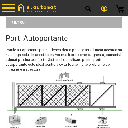
FILTRU
Porti Autoportante
Portile autoportante permit deschiderea portilor astfel incat acestea sa
nu atinga solul. In acest fel nu vor mai fi probleme cu gheata, pamantul
adunat pe sina portii, etc. Sistemul de culisare pentru porti
autoportante este ideal pentru a evita foarte multe probleme de
intretinere a acestora.