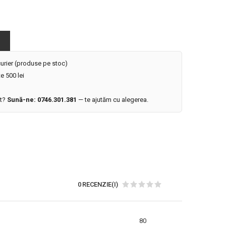
 curier (produse pe stoc)
e 500 lei
it?
Sună-ne: 0746.301.381
— te ajutăm cu alegerea.
0 RECENZIE(I)
80