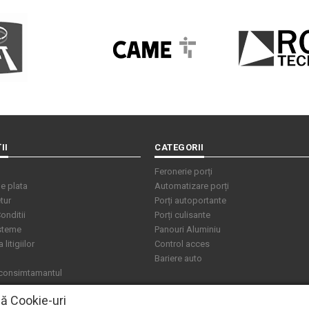
II
CATEGORII
Feronerie porți
e plata
Automatizare porți
tur
Porți autoportante
onditii
Porți culisante
isteme
Panouri Aluminiu
litigiilor
Control acces
Bariere auto
 consimtamantul
ză Cookie-uri