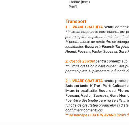
Latime (mm)
Profil
Transport
:
1. LIVRARE GRATUITA
pentru comenzi
* in limita oraselor in care curierul are
pentru o plata suplimentara in functie d
** pentru sinele de peste 4m se adaug
localitatilor:
Bucuresti
,
Ploiesti
,
Targovis
Neamt
,
Focsani
,
Vaslui
,
Suceava
,
Gura 
2. Cost de 25 RON
pentru comenzi su
*in limita oraselor in care curierul are 
pentru o plata suplimentara in functie d
2. LIVRARE GRATUITA
pentru produse
Autoportante, KIT-uri Porti Culisant
livrare in localitatile:
Bucuresti
,
Ploies
Focsani
,
Vaslui
,
Suceava
,
Gura Humo
* pentru o destinatie care nu se afla in 
functie de greutatea produselor si distan
confirmarii comenzilor)
**
s
e percepe
PLATA IN AVANS
(ordin d