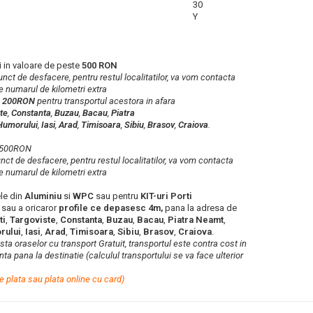
30
Y
 in valoare de peste
500 RON
 punct de desfacere, pentru restul localitatilor, va vom contacta
e numarul de kilometri extra
a
200RON
pentru transportul acestora in afara
te
,
Constanta
,
Buzau
,
Bacau
,
Piatra
Humorului
,
Iasi
,
Arad
,
Timisoara
,
Sibiu
,
Brasov
,
Craiova
.
b 500RON
punct de desfacere, pentru restul localitatilor, va vom contacta
e numarul de kilometri extra
le din
Aluminiu
si
WPC
sau pentru
KIT-uri Porti
e
sau a oricaror
profile ce depasesc 4m,
pana la adresa de
ti
,
Targoviste
,
Constanta
,
Buzau
,
Bacau
,
Piatra Neamt
,
rului
,
Iasi
,
Arad
,
Timisoara
,
Sibiu
,
Brasov
,
Craiova
.
lista oraselor cu transport Gratuit, transportul este contra cost in
ta pana la destinatie (calculul transportului se va face ulterior
e plata sau plata online cu card)