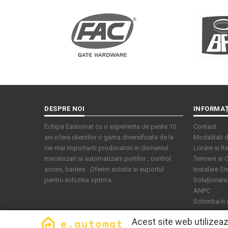
DESPRE NOI
INFORMAȚ
Echipa Eautomat cu o experienta de peste 10
Contact
ani ofera clientilor o gama diversificata de la
Modalitati d
cei mai importanti producatori in domeniul
Livrare si Re
mecanizari si automatizarii portilor , control
Termeni si C
acces, bariere . Oferim solutia si suportul
Instalare S
pentru achizitia optima.
Soluționarea 
ANPC
Schimba-ti
Acest site web utilizea