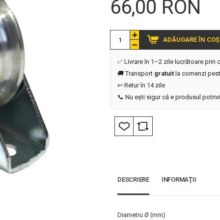
66,00 RON
ADĂUGARE ÎN COȘ
✅ Livrare în 1–2 zile lucrătoare prin
🚚 Transport
gratuit
la comenzi pest
↩️ Retur în 14 zile
📞 Nu ești sigur că e produsul potriv
DESCRIERE
INFORMAŢII
Diametru Ø (mm)