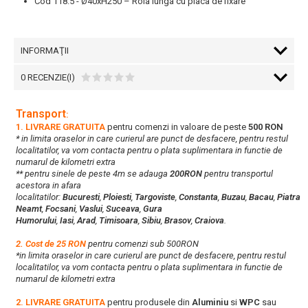
Cod 118.5 - Ø40xH250 – Rola lunga cu placa de fixare
INFORMAŢII
0 RECENZIE(I)
Transport
:
1. LIVRARE GRATUITA
pentru comenzi in valoare de peste
500 RON
* in limita oraselor in care curierul are punct de desfacere, pentru restul
localitatilor, va vom contacta pentru o plata suplimentara in functie de
numarul de kilometri extra
** pentru sinele de peste 4m se adauga
200RON
pentru transportul
acestora in afara
localitatilor:
Bucuresti
,
Ploiesti
,
Targoviste
,
Constanta
,
Buzau
,
Bacau
,
Piatra
Neamt
,
Focsani
,
Vaslui
,
Suceava
,
Gura
Humorului
,
Iasi
,
Arad
,
Timisoara
,
Sibiu
,
Brasov
,
Craiova
.
2. Cost de 25 RON
pentru comenzi sub 500RON
*in limita oraselor in care curierul are punct de desfacere, pentru restul
localitatilor, va vom contacta pentru o plata suplimentara in functie de
numarul de kilometri extra
2. LIVRARE GRATUITA
pentru produsele din
Aluminiu
si
WPC
sau