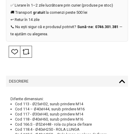
✅ Livrare în 1–2 zile lucrătoare prin curier (produse pe stoc)
🚚 Transport
gratuit
la comenzi peste 500 lei
↩️ Retur în 14 zile
📞 Nu ești sigur că e produsul potrivit?
Sună-ne: 0746.301.381
—
te ajutăm cu alegerea.
DESCRIERE
Diferite dimensiuni:
Cod 113 - Ø25xH32, surub prindere M14
Cod 114 – Ø40xH44, surub prindere M16
Cod 117 - Ø30xH40, surub prindere M14
Cod 118 - Ø40xH60, surub prindere M16
Cod 166.S - Ø52xH48 - rola cu placa de fixare
Cod 118.4 - Ø40xH250 - ROLA LUNGA