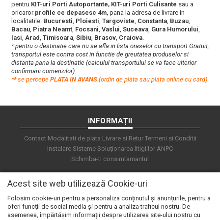
pentru
KIT-uri Porti Autoportante, KIT-uri Porti Culisante
sau a
oricaror
profile ce depasesc 4m,
pana la adresa de livrare in
localitatile:
Bucuresti
,
Ploiesti
,
Targoviste
,
Constanta
,
Buzau
,
Bacau
,
Piatra Neamt
,
Focsani
,
Vaslui
,
Suceava
,
Gura Humorului
,
Iasi
,
Arad
,
Timisoara
,
Sibiu
,
Brasov
,
Craiova
.
* pentru o destinatie care nu se afla in lista oraselor cu transport Gratuit,
transportul este contra cost in functie de greutatea produselor si
distanta pana la destinatie (calculul transportului se va face ulterior
confirmarii comenzilor)
**
s
e percepe
PLATA IN AVANS
(ordin de plata sau plata online cu card)
INFORMAȚII
Contact
Modalitati de plata
Livrare si Retur
Termeni si Conditii
Instalare Sisteme
Soluționarea litigiilor
ANPC
Schimba-ti consimtamantul
Acest site web utilizează Cookie-uri
Folosim cookie-uri pentru a personaliza conținutul și anunțurile, pentru a
oferi funcții de social media și pentru a analiza traficul nostru. De
asemenea, împărtășim informații despre utilizarea site-ului nostru cu