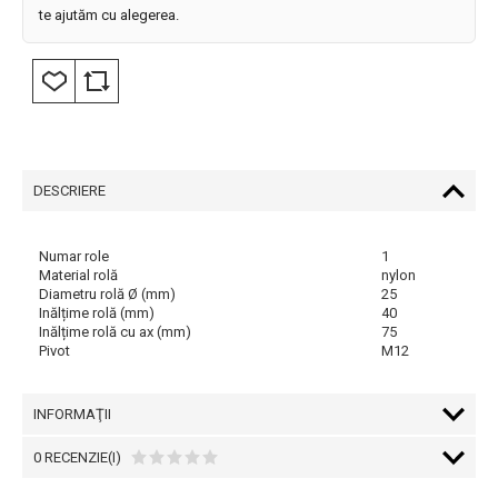
te ajutăm cu alegerea.
DESCRIERE
Numar role
1
Material rolă
nylon
Diametru rolă Ø (mm)
25
Inălțime rolă (mm)
40
Inălțime rolă cu ax (mm)
75
Pivot
M12
INFORMAŢII
0 RECENZIE(I)