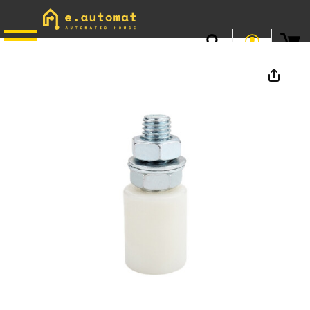
📞
0746.301.381
· L–V 9–17 · Livrare gratuită peste 500 lei