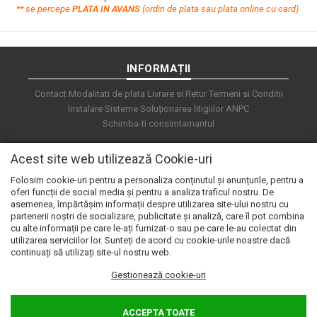
**
s
e percepe
PLATA IN AVANS
(ordin de plata sau plata online cu card)
INFORMAȚII
Contact
Modalitati de plata
Livrare si Retur
Termeni si Conditii
Instalare Sisteme
Soluționarea litigiilor
ANPC
Schimba-ti consimtamantul
Acest site web utilizează Cookie-uri
Folosim cookie-uri pentru a personaliza conținutul și anunțurile, pentru a
oferi funcții de social media și pentru a analiza traficul nostru. De
asemenea, împărtășim informații despre utilizarea site-ului nostru cu
partenerii noștri de socializare, publicitate și analiză, care îl pot combina
cu alte informații pe care le-ați furnizat-o sau pe care le-au colectat din
utilizarea serviciilor lor. Sunteți de acord cu cookie-urile noastre dacă
continuați să utilizați site-ul nostru web.
Gestionează cookie-uri
© 2026 e.automat. Powered by
blugento
ACCEPTA TOATE