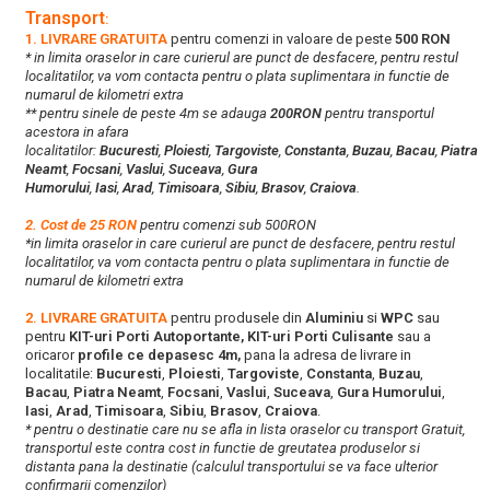
Transport
:
1. LIVRARE GRATUITA
pentru comenzi in valoare de peste
500 RON
* in limita oraselor in care curierul are punct de desfacere, pentru restul
localitatilor, va vom contacta pentru o plata suplimentara in functie de
numarul de kilometri extra
** pentru sinele de peste 4m se adauga
200RON
pentru transportul
acestora in afara
localitatilor:
Bucuresti
,
Ploiesti
,
Targoviste
,
Constanta
,
Buzau
,
Bacau
,
Piatra
Neamt
,
Focsani
,
Vaslui
,
Suceava
,
Gura
Humorului
,
Iasi
,
Arad
,
Timisoara
,
Sibiu
,
Brasov
,
Craiova
.
2. Cost de 25 RON
pentru comenzi sub 500RON
*in limita oraselor in care curierul are punct de desfacere, pentru restul
localitatilor, va vom contacta pentru o plata suplimentara in functie de
numarul de kilometri extra
2. LIVRARE GRATUITA
pentru produsele din
Aluminiu
si
WPC
sau
pentru
KIT-uri Porti Autoportante, KIT-uri Porti Culisante
sau a
oricaror
profile ce depasesc 4m,
pana la adresa de livrare in
localitatile:
Bucuresti
,
Ploiesti
,
Targoviste
,
Constanta
,
Buzau
,
Bacau
,
Piatra Neamt
,
Focsani
,
Vaslui
,
Suceava
,
Gura Humorului
,
Iasi
,
Arad
,
Timisoara
,
Sibiu
,
Brasov
,
Craiova
.
* pentru o destinatie care nu se afla in lista oraselor cu transport Gratuit,
transportul este contra cost in functie de greutatea produselor si
distanta pana la destinatie (calculul transportului se va face ulterior
confirmarii comenzilor)