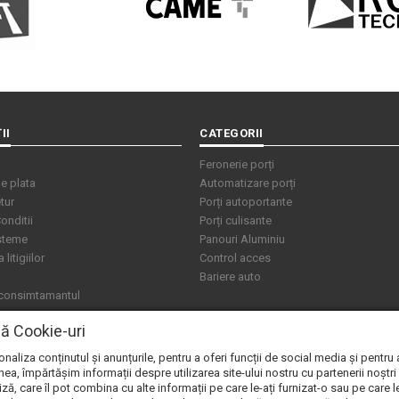
II
CATEGORII
Feronerie porți
e plata
Automatizare porți
tur
Porți autoportante
onditii
Porți culisante
isteme
Panouri Aluminiu
litigiilor
Control acces
Bariere auto
 consimtamantul
ză Cookie-uri
aliza conținutul și anunțurile, pentru a oferi funcții de social media și pentru 
ea, împărtășim informații despre utilizarea site-ului nostru cu partenerii noștri
iză, care îl pot combina cu alte informații pe care le-ați furnizat-o sau pe care l