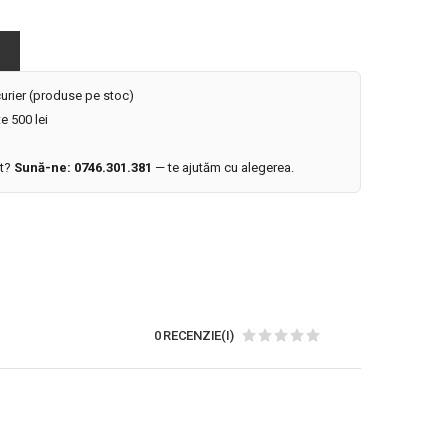
 curier (produse pe stoc)
e 500 lei
it?
Sună-ne: 0746.301.381
— te ajutăm cu alegerea.
0 RECENZIE(I)