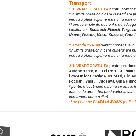
Transport
:
1. LIVRARE GRATUITA
pentru comenzi
* in limita oraselor in care curierul are
pentru o plata suplimentara in functie d
** pentru sinele de peste 4m se adaug
localitatilor:
Bucuresti
,
Ploiesti
,
Targovis
Neamt
,
Focsani
,
Vaslui
,
Suceava
,
Gura 
2. Cost de 25 RON
pentru comenzi su
*in limita oraselor in care curierul are 
pentru o plata suplimentara in functie d
2. LIVRARE GRATUITA
pentru produse
Autoportante, KIT-uri Porti Culisant
livrare in localitatile:
Bucuresti
,
Ploies
Focsani
,
Vaslui
,
Suceava
,
Gura Humo
* pentru o destinatie care nu se afla in 
functie de greutatea produselor si distan
confirmarii comenzilor)
**
s
e percepe
PLATA IN AVANS
(ordin d