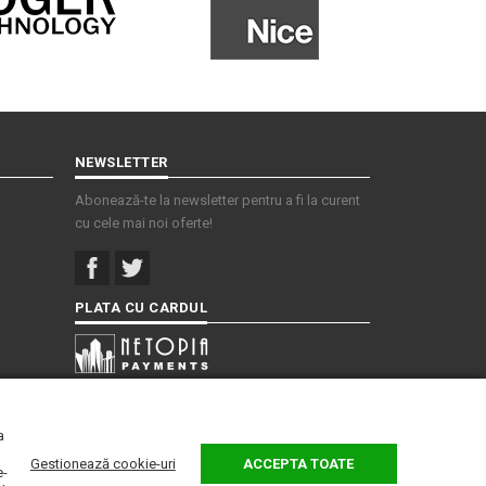
NEWSLETTER
Abonează-te la newsletter pentru a fi la curent
cu cele mai noi oferte!
PLATA CU CARDUL
a
Gestionează cookie-uri
ACCEPTA TOATE
e-