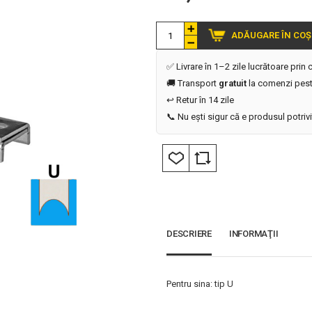
ADĂUGARE ÎN COȘ
✅ Livrare în 1–2 zile lucrătoare prin
🚚 Transport
gratuit
la comenzi pest
↩️ Retur în 14 zile
📞 Nu ești sigur că e produsul potriv
DESCRIERE
INFORMAŢII
Pentru sina: tip U