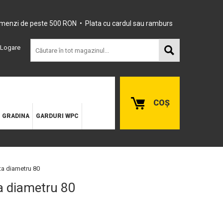
omenzi de peste 500 RON • Plata cu cardul sau ramburs
Logare
COȘ
E GRADINA
GARDURI WPC
ta diametru 80
a diametru 80