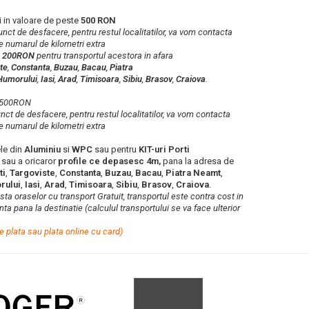
 in valoare de peste
500 RON
 punct de desfacere, pentru restul localitatilor, va vom contacta
e numarul de kilometri extra
a
200RON
pentru transportul acestora in afara
te
,
Constanta
,
Buzau
,
Bacau
,
Piatra
Humorului
,
Iasi
,
Arad
,
Timisoara
,
Sibiu
,
Brasov
,
Craiova
.
b 500RON
punct de desfacere, pentru restul localitatilor, va vom contacta
e numarul de kilometri extra
le din
Aluminiu
si
WPC
sau pentru
KIT-uri Porti
e
sau a oricaror
profile ce depasesc 4m,
pana la adresa de
ti
,
Targoviste
,
Constanta
,
Buzau
,
Bacau
,
Piatra Neamt
,
rului
,
Iasi
,
Arad
,
Timisoara
,
Sibiu
,
Brasov
,
Craiova
.
lista oraselor cu transport Gratuit, transportul este contra cost in
ta pana la destinatie (calculul transportului se va face ulterior
e plata sau plata online cu card)