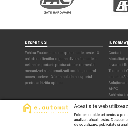
DESPRE NOI
INFORMAȚ
Echipa Eautomat cu o experienta de peste 10
Contact
ani ofera clientilor o gama diversificata de la
Modalitati d
cei mai importanti producatori in domeniul
Livrare si Re
mecanizari si automatizarii portilor , control
Termeni si C
acces, bariere . Oferim solutia si suportul
Instalare S
pentru achizitia optima.
Soluționarea 
ANPC
Schimba-ti
Acest site web utilizea
Folosim cookie-uri pentru a person
analiza traficul nostru. De asemen
de socializare, publicitate și anal