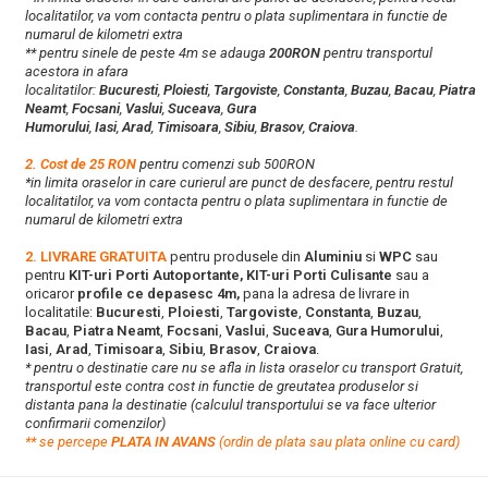
localitatilor, va vom contacta pentru o plata suplimentara in functie de
numarul de kilometri extra
** pentru sinele de peste 4m se adauga
200RON
pentru transportul
acestora in afara
localitatilor:
Bucuresti
,
Ploiesti
,
Targoviste
,
Constanta
,
Buzau
,
Bacau
,
Piatra
Neamt
,
Focsani
,
Vaslui
,
Suceava
,
Gura
Humorului
,
Iasi
,
Arad
,
Timisoara
,
Sibiu
,
Brasov
,
Craiova
.
2. Cost de 25 RON
pentru comenzi sub 500RON
*in limita oraselor in care curierul are punct de desfacere, pentru restul
localitatilor, va vom contacta pentru o plata suplimentara in functie de
numarul de kilometri extra
2. LIVRARE GRATUITA
pentru produsele din
Aluminiu
si
WPC
sau
pentru
KIT-uri Porti Autoportante, KIT-uri Porti Culisante
sau a
oricaror
profile ce depasesc 4m,
pana la adresa de livrare in
localitatile:
Bucuresti
,
Ploiesti
,
Targoviste
,
Constanta
,
Buzau
,
Bacau
,
Piatra Neamt
,
Focsani
,
Vaslui
,
Suceava
,
Gura Humorului
,
Iasi
,
Arad
,
Timisoara
,
Sibiu
,
Brasov
,
Craiova
.
* pentru o destinatie care nu se afla in lista oraselor cu transport Gratuit,
transportul este contra cost in functie de greutatea produselor si
distanta pana la destinatie (calculul transportului se va face ulterior
confirmarii comenzilor)
**
s
e percepe
PLATA IN AVANS
(ordin de plata sau plata online cu card)