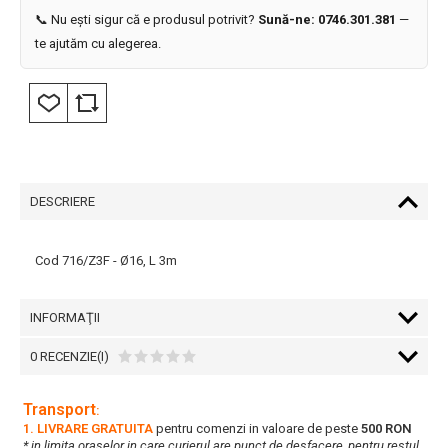
📞 Nu ești sigur că e produsul potrivit?
Sună-ne: 0746.301.381
—
te ajutăm cu alegerea.
DESCRIERE
Cod 716/Z3F - Ø16, L 3m
INFORMAŢII
0 RECENZIE(I)
Transport
:
1. LIVRARE GRATUITA
pentru comenzi in valoare de peste
500 RON
* in limita oraselor in care curierul are punct de desfacere, pentru restul