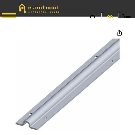
📞
0746.301.381
· L–V 9–17 · Livrare gratuită peste 500 lei