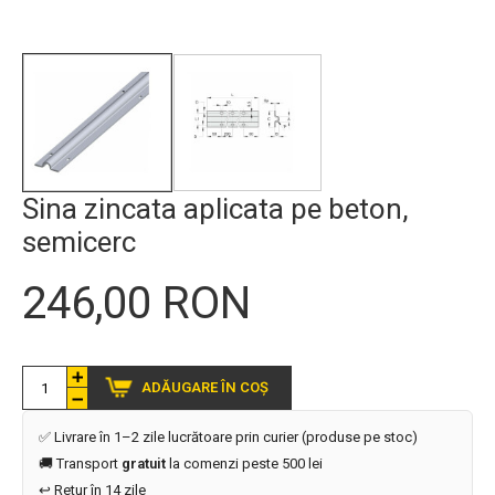
Sina zincata aplicata pe beton,
semicerc
246,00 RON
ADĂUGARE ÎN COȘ
✅ Livrare în 1–2 zile lucrătoare prin curier (produse pe stoc)
🚚 Transport
gratuit
la comenzi peste 500 lei
↩️ Retur în 14 zile