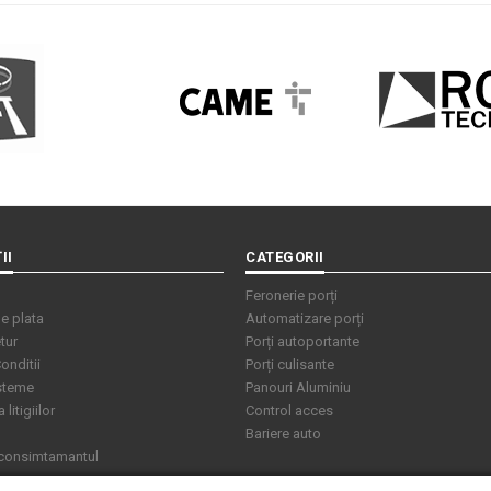
II
CATEGORII
Feronerie porți
e plata
Automatizare porți
tur
Porți autoportante
onditii
Porți culisante
isteme
Panouri Aluminiu
litigiilor
Control acces
Bariere auto
 consimtamantul