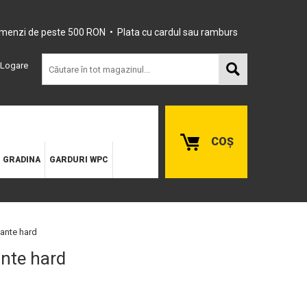
omenzi de peste 500 RON • Plata cu cardul sau ramburs
Logare
COȘ
E GRADINA
GARDURI WPC
sante hard
ante hard