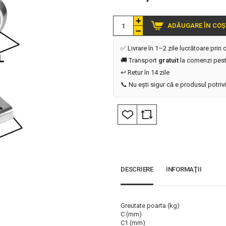
ADĂUGARE ÎN COȘ
✅ Livrare în 1–2 zile lucrătoare prin
🚚 Transport
gratuit
la comenzi pest
↩️ Retur în 14 zile
📞 Nu ești sigur că e produsul potriv
DESCRIERE
INFORMAŢII
Greutate poarta (kg)
C (mm)
C1 (mm)