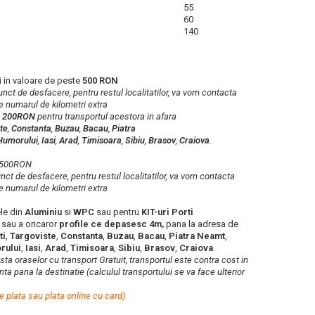
55
60
140
 in valoare de peste
500 RON
 punct de desfacere, pentru restul localitatilor, va vom contacta
e numarul de kilometri extra
a
200RON
pentru transportul acestora in afara
te
,
Constanta
,
Buzau
,
Bacau
,
Piatra
Humorului
,
Iasi
,
Arad
,
Timisoara
,
Sibiu
,
Brasov
,
Craiova
.
b 500RON
punct de desfacere, pentru restul localitatilor, va vom contacta
e numarul de kilometri extra
le din
Aluminiu
si
WPC
sau pentru
KIT-uri Porti
e
sau a oricaror
profile ce depasesc 4m,
pana la adresa de
ti
,
Targoviste
,
Constanta
,
Buzau
,
Bacau
,
Piatra Neamt
,
rului
,
Iasi
,
Arad
,
Timisoara
,
Sibiu
,
Brasov
,
Craiova
.
lista oraselor cu transport Gratuit, transportul este contra cost in
ta pana la destinatie (calculul transportului se va face ulterior
e plata sau plata online cu card)