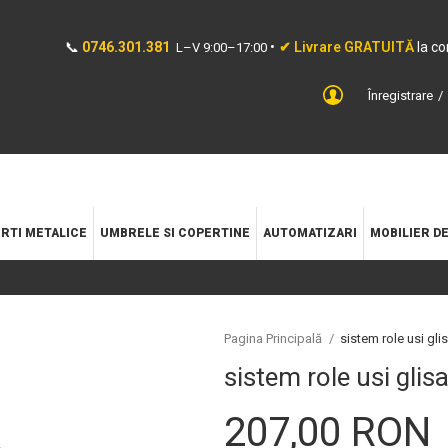
📞
0746.301.381
•
✔ Livrare GRATUITĂ
la c
L–V 9:00–17:00
Înregistrare
RTI METALICE
UMBRELE SI COPERTINE
AUTOMATIZARI
MOBILIER D
Pagina Principală
/
sistem role usi gli
sistem role usi glis
207,00 RON