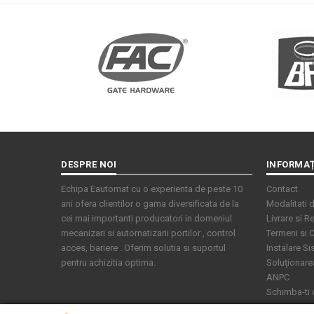
DESPRE NOI
INFORMAȚ
Echipa Eautomat cu o experienta de peste 10
Contact
ani ofera clientilor o gama diversificata de la
Modalitati d
cei mai importanti producatori in domeniul
Livrare si Re
mecanizari si automatizarii portilor , control
Termeni si C
acces, bariere . Oferim solutia si suportul
Instalare S
pentru achizitia optima.
Soluționarea 
ANPC
Schimba-ti