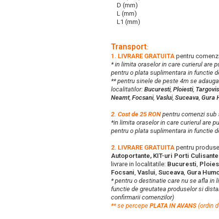
D (mm)
L (mm)
L1 (mm)
Transport
:
1. LIVRARE GRATUITA
pentru comenzi
* in limita oraselor in care curierul are
pentru o plata suplimentara in functie d
** pentru sinele de peste 4m se adaug
localitatilor:
Bucuresti
,
Ploiesti
,
Targovis
Neamt
,
Focsani
,
Vaslui
,
Suceava
,
Gura 
2. Cost de 25 RON
pentru comenzi su
*in limita oraselor in care curierul are 
pentru o plata suplimentara in functie d
2. LIVRARE GRATUITA
pentru produse
Autoportante, KIT-uri Porti Culisant
livrare in localitatile:
Bucuresti
,
Ploies
Focsani
,
Vaslui
,
Suceava
,
Gura Humo
* pentru o destinatie care nu se afla in 
functie de greutatea produselor si distan
confirmarii comenzilor)
**
s
e percepe
PLATA IN AVANS
(ordin d