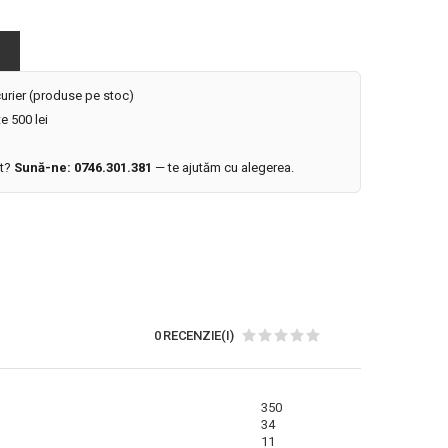
 curier (produse pe stoc)
e 500 lei
it?
Sună-ne: 0746.301.381
— te ajutăm cu alegerea.
0 RECENZIE(I)
350
34
11