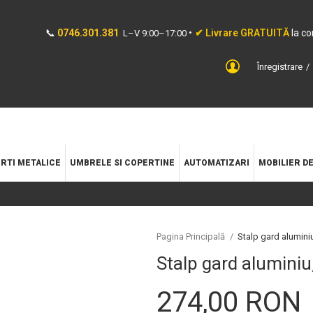
📞
0746.301.381
•
✔ Livrare GRATUITĂ
la c
L–V 9:00–17:00
Înregistrare
RTI METALICE
UMBRELE SI COPERTINE
AUTOMATIZARI
MOBILIER D
Pagina Principală
/
Stalp gard alumini
Stalp gard alumini
274,00 RON