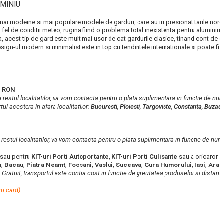
UMINIU
ele mai moderne si mai populare modele de garduri, care au impresionat tarile no
e fel de conditii meteo, rugina fiind o problema total inexistenta pentru alumin
a, acest tip de gard este mult mai usor de cat gardurile clasice, tinand cont d
ign-ul modern si minimalist este in top cu tendintele internationale si poate fi re
0 RON
u restul localitatilor, va vom contacta pentru o plata suplimentara in functie de n
ul acestora in afara localitatilor:
Bucuresti
,
Ploiesti
,
Targoviste
,
Constanta
,
Buza
u restul localitatilor, va vom contacta pentru o plata suplimentara in functie de nu
sau pentru
KIT-uri Porti Autoportante, KIT-uri Porti Culisante
sau a oricaror
u
,
Bacau
,
Piatra Neamt
,
Focsani
,
Vaslui
,
Suceava
,
Gura Humorului
,
Iasi
,
Ara
t Gratuit, transportul este contra cost in functie de greutatea produselor si distan
cu card)