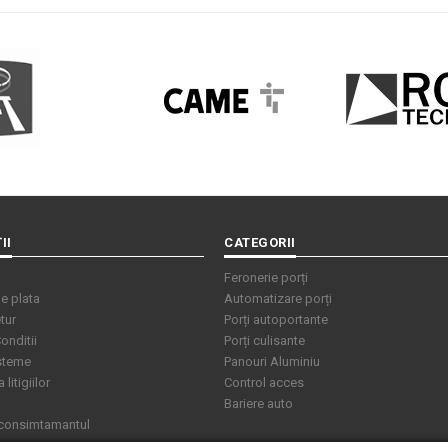
II
CATEGORII
Feronerie porți
e plata
Automatizare porți
tur
Porți autoportante
onditii
Porți culisante
isteme
Panouri Aluminiu
litigiilor
Control acces
Bariere auto
 consimtamantul