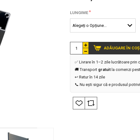
*
LUNGIME
ADĂUGARE ÎN COȘ
✅ Livrare în 1–2 zile lucrătoare prin
🚚 Transport
gratuit
la comenzi pest
↩️ Retur în 14 zile
📞 Nu ești sigur că e produsul potriv