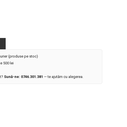
 curier (produse pe stoc)
e 500 lei
it?
Sună-ne: 0746.301.381
— te ajutăm cu alegerea.