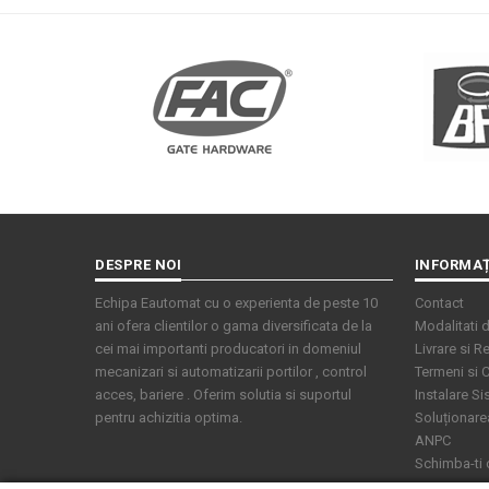
DESPRE NOI
INFORMAȚ
Echipa Eautomat cu o experienta de peste 10
Contact
ani ofera clientilor o gama diversificata de la
Modalitati d
cei mai importanti producatori in domeniul
Livrare si Re
mecanizari si automatizarii portilor , control
Termeni si C
acces, bariere . Oferim solutia si suportul
Instalare S
pentru achizitia optima.
Soluționarea 
ANPC
Schimba-ti