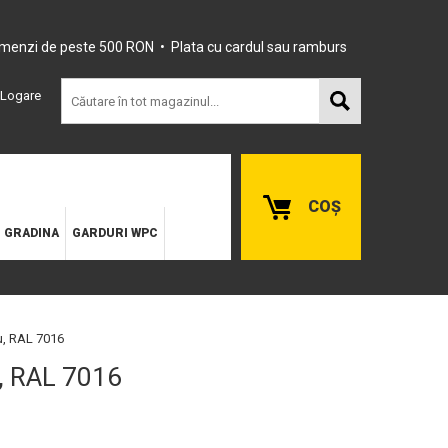
omenzi de peste 500 RON • Plata cu cardul sau ramburs
Logare
COȘ
E GRADINA
GARDURI WPC
u, RAL 7016
u, RAL 7016