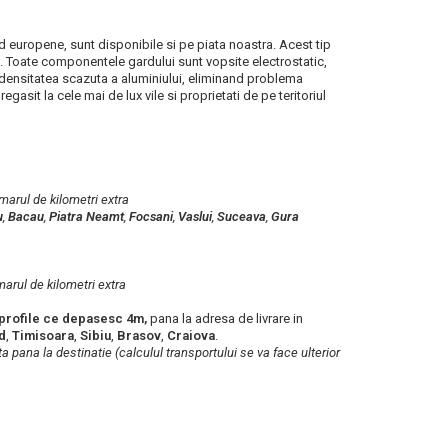
rd europene, sunt disponibile si pe piata noastra. Acest tip
iu. Toate componentele gardului sunt vopsite electrostatic,
e densitatea scazuta a aluminiului, eliminand problema
gasit la cele mai de lux vile si proprietati de pe teritoriul
umarul de kilometri extra
u
,
Bacau
,
Piatra Neamt
,
Focsani
,
Vaslui
,
Suceava
,
Gura
marul de kilometri extra
profile ce depasesc 4m,
pana la adresa de livrare in
d
,
Timisoara
,
Sibiu
,
Brasov
,
Craiova
.
ta pana la destinatie (calculul transportului se va face ulterior