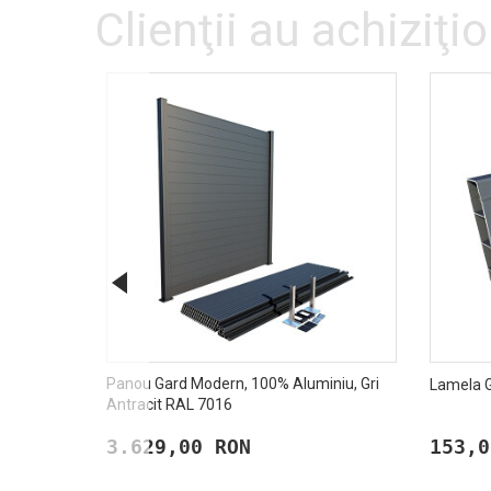
Clienţii au achiziţio
Panou Gard Modern, 100% Aluminiu, Gri
Lamela G
Antracit RAL 7016
3.629,00 RON
153,0