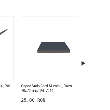
niu, RAL
Capac Stalp Gard Aluminiu, Baza:
Suport Sta
70x70mm, RAL 7016
25,00 RON
219,00